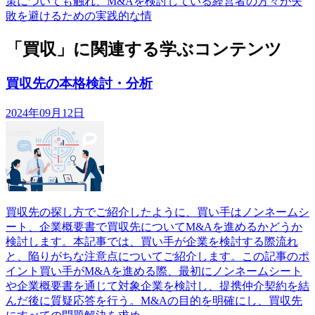
策についても触れ、M&Aを検討している経営者の方々が失
敗を避けるための実践的な情
「買収」に関連する学ぶコンテンツ
買収先の本格検討・分析
2024年09月12日
買収先の探し方でご紹介したように、買い手はノンネームシ
ート、企業概要書で買収先についてM&Aを進めるかどうか
検討します。本記事では、買い手が企業を検討する際流れ
と、陥りがちな注意点についてご紹介します。この記事のポ
イント買い手がM&Aを進める際、最初にノンネームシート
や企業概要書を通じて対象企業を検討し、提携仲介契約を結
んだ後に質疑応答を行う。M&Aの目的を明確にし、買収先