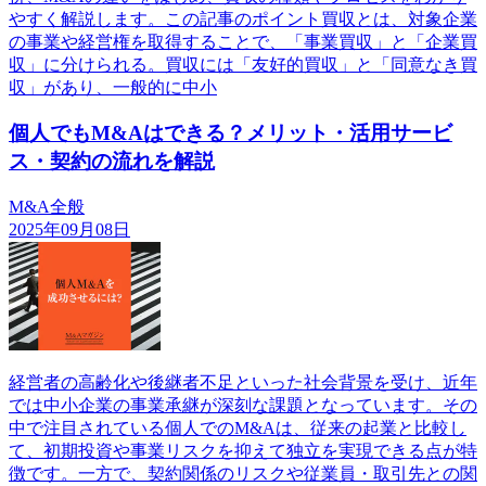
やすく解説します。この記事のポイント買収とは、対象企業
の事業や経営権を取得することで、「事業買収」と「企業買
収」に分けられる。買収には「友好的買収」と「同意なき買
収」があり、一般的に中小
個人でもM&Aはできる？メリット・活用サービ
ス・契約の流れを解説
M&A全般
2025年09月08日
経営者の高齢化や後継者不足といった社会背景を受け、近年
では中小企業の事業承継が深刻な課題となっています。その
中で注目されている個人でのM&Aは、従来の起業と比較し
て、初期投資や事業リスクを抑えて独立を実現できる点が特
徴です。一方で、契約関係のリスクや従業員・取引先との関