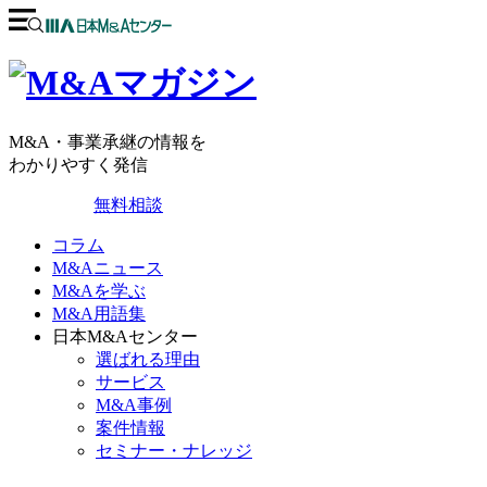
M&A・事業承継の情報を
わかりやすく発信
無料相談
コラム
M&Aニュース
M&Aを学ぶ
M&A用語集
日本M&Aセンター
選ばれる理由
サービス
M&A事例
案件情報
セミナー・ナレッジ