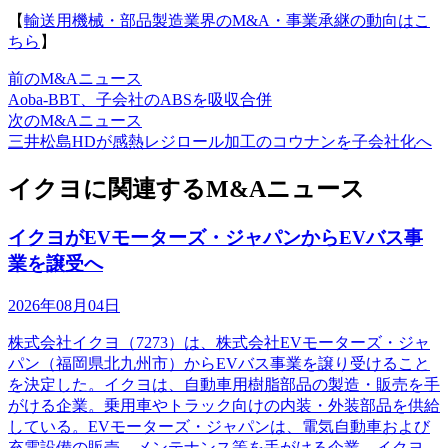
【
輸送用機械・部品製造業界のM&A・事業承継の動向はこ
ちら
】
前のM&Aニュース
Aoba-BBT、子会社のABSを吸収合併
次のM&Aニュース
三井松島HDが感熱レジロール加工のコウナンを子会社化へ
イクヨに関連するM&Aニュース
イクヨがEVモーターズ・ジャパンからEVバス事
業を譲受へ
2026年08月04日
株式会社イクヨ（7273）は、株式会社EVモーターズ・ジャ
パン（福岡県北九州市）からEVバス事業を譲り受けること
を決定した。イクヨは、自動車用樹脂部品の製造・販売を手
がける企業。乗用車やトラック向けの内装・外装部品を供給
している。EVモーターズ・ジャパンは、電気自動車および
充電設備の販売、メンテナンス等を手がける企業。イクヨ