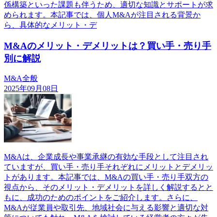
係構築といった課題も伴うため、適切な知識とサポートが求
められます。本記事では、個人M&Aが注目される背景か
ら、具体的なメリット・デ
M&Aのメリット・デメリットは？買い手・売り手
別に解説
M&A全般
2025年09月08日
M&Aは、企業成長や事業承継の有効な手段として注目され
ていますが、買い手・売り手それぞれにメリットとデメリッ
トがあります。本記事では、M&Aの買い手・売り手双方の
視点から、そのメリット・デメリットを詳しく解説するとと
もに、成功のためのポイントをご紹介します。さらに、
M&Aが従業員や取引先、地域社会に与える影響と適切な対