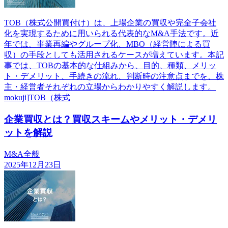
TOB（株式公開買付け）は、上場企業の買収や完全子会社
化を実現するために用いられる代表的なM&A手法です。近
年では、事業再編やグループ化、MBO（経営陣による買
収）の手段としても活用されるケースが増えています。本記
事では、TOBの基本的な仕組みから、目的、種類、メリッ
ト・デメリット、手続きの流れ、判断時の注意点までを、株
主・経営者それぞれの立場からわかりやすく解説します。
mokuji]TOB（株式
企業買収とは？買収スキームやメリット・デメリ
ットを解説
M&A全般
2025年12月23日