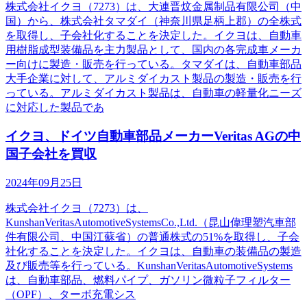
株式会社イクヨ（7273）は、大連晋炆金属制品有限公司（中
国）から、株式会社タマダイ（神奈川県足柄上郡）の全株式
を取得し、子会社化することを決定した。イクヨは、自動車
用樹脂成型装備品を主力製品として、国内の各完成車メーカ
ー向けに製造・販売を行っている。タマダイは、自動車部品
大手企業に対して、アルミダイカスト製品の製造・販売を行
っている。アルミダイカスト製品は、自動車の軽量化ニーズ
に対応した製品であ
イクヨ、ドイツ自動車部品メーカーVeritas AGの中
国子会社を買収
2024年09月25日
株式会社イクヨ（7273）は、
KunshanVeritasAutomotiveSystemsCo.,Ltd.（昆山偉理塑汽車部
件有限公司、中国江蘇省）の普通株式の51%を取得し、子会
社化することを決定した。イクヨは、自動車の装備品の製造
及び販売等を行っている。KunshanVeritasAutomotiveSystems
は、自動車部品、燃料パイプ、ガソリン微粒子フィルター
（OPF）、ターボ充電シス