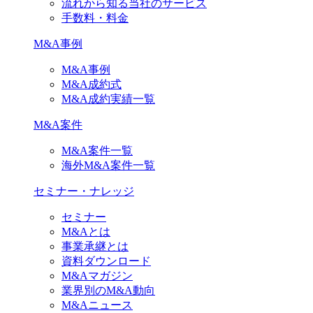
流れから知る当社のサービス
手数料・料金
M&A事例
M&A事例
M&A成約式
M&A成約実績一覧
M&A案件
M&A案件一覧
海外M&A案件一覧
セミナー・ナレッジ
セミナー
M&Aとは
事業承継とは
資料ダウンロード
M&Aマガジン
業界別のM&A動向
M&Aニュース