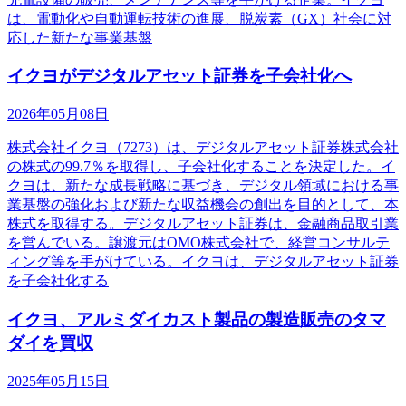
は、電動化や自動運転技術の進展、脱炭素（GX）社会に対
応した新たな事業基盤
イクヨがデジタルアセット証券を子会社化へ
2026年05月08日
株式会社イクヨ（7273）は、デジタルアセット証券株式会社
の株式の99.7％を取得し、子会社化することを決定した。イ
クヨは、新たな成長戦略に基づき、デジタル領域における事
業基盤の強化および新たな収益機会の創出を目的として、本
株式を取得する。デジタルアセット証券は、金融商品取引業
を営んでいる。譲渡元はOMO株式会社で、経営コンサルテ
ィング等を手がけている。イクヨは、デジタルアセット証券
を子会社化する
イクヨ、アルミダイカスト製品の製造販売のタマ
ダイを買収
2025年05月15日