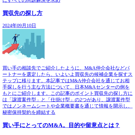
にすべての問題解決を求め
買収先の探し方
2024年09月10日
買い手の相談先でご紹介したように、M&A仲介会社などパ
ートナーを選定したら、いよいよ買収先の候補企業を探すス
テップに移ります。本記事ではM&A仲介会社を通じてお相
手探しを行う主な方法について、日本M&Aセンターの例を
もとにご紹介します。この記事のポイント買収先の探し方に
は「譲渡案件型」と「仕掛け型」の2つがあり、譲渡案件型
ではノンネームシートや企業概要書を通じて情報を開示し、
秘密保持契約を締結する
買い手にとってのM&A。目的や留意点とは？