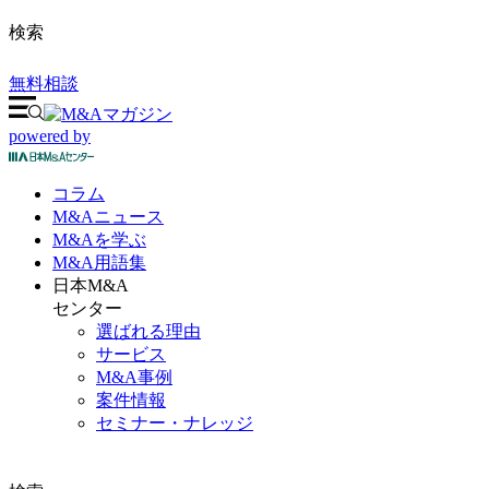
検索
無料相談
powered by
コラム
M&A
ニュース
M&Aを
学ぶ
M&A
用語集
日本M&A
センター
選ばれる理由
サービス
M&A事例
案件情報
セミナー・ナレッジ