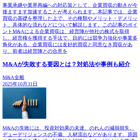
事業承継や業界再編への対応策として、企業買収の動きが今
後ますます加速することが考えられます。本記事では、企業
買収の基礎を整理した上で、その種類やメリット・デメリッ
ト、具体的な流れなどについて解説します。この記事のポイ
ントM&Aによる企業買収は、経営陣が他社の株式を取得
し、経営権を獲得する手法で、目的には競争力強化や事業多
角化がある。企業買収には友好的買収と同意なき買収があ
り、前者は経営陣との合意を
M&Aが失敗する要因とは？対処法や事例も紹介
M&A全般
2025年10月31日
M&Aの失敗には、投資対効果の未達、のれんの減損損失、
デューデリジェンスの不備、人材流出などがあります。原因