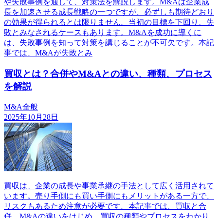
や失敗事例を通して、対策法を解説します。M&Aは企業成
長を加速させる成長戦略の一つですが、必ずしも期待どおり
の効果が得られるとは限りません。当初の目標を下回り、失
敗とみなされるケースもあります。M&Aを成功に導くに
は、失敗事例を知って対策を講じることが不可欠です。本記
事では、M&Aが失敗とみ
買収とは？合併やM&Aとの違い、種類、プロセス
を解説
M&A全般
2025年10月28日
買収は、企業の成長や事業承継の手法として広く活用されて
います。売り手側にも買い手側にもメリットがある一方で、
リスクもあるため注意が必要です。本記事では、買収と合
併、M&Aの違いをはじめ、買収の種類やプロセスをわかり