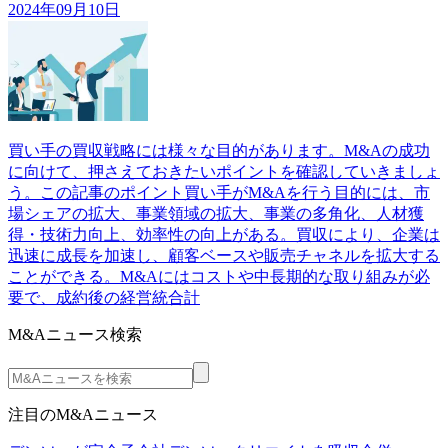
2024年09月10日
買い手の買収戦略には様々な目的があります。M&Aの成功
に向けて、押さえておきたいポイントを確認していきましょ
う。この記事のポイント買い手がM&Aを行う目的には、市
場シェアの拡大、事業領域の拡大、事業の多角化、人材獲
得・技術力向上、効率性の向上がある。買収により、企業は
迅速に成長を加速し、顧客ベースや販売チャネルを拡大する
ことができる。M&Aにはコストや中長期的な取り組みが必
要で、成約後の経営統合計
M&Aニュース検索
注目のM&Aニュース