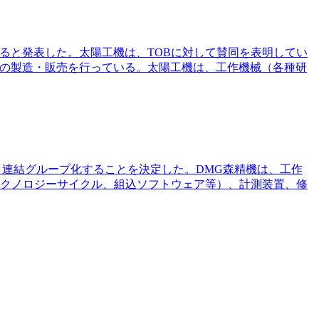
得すると発表した。太陽工機は、TOBに対して賛同を表明してい
械の製造・販売を行っている。太陽工機は、工作機械（各種研
け、連結グループ化することを決定した。DMG森精機は、工作
テクノロジーサイクル、組込ソフトウェア等）、計測装置、修