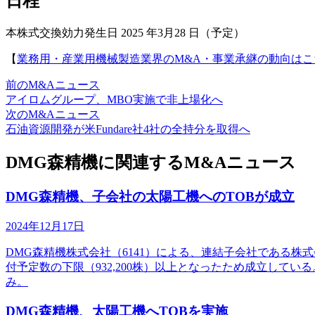
日程
本株式交換効力発生日 2025 年3月28 日（予定）
【
業務用・産業用機械製造業界のM&A・事業承継の動向はこ
前のM&Aニュース
アイロムグループ、MBO実施で非上場化へ
次のM&Aニュース
石油資源開発が米Fundare社4社の全持分を取得へ
DMG森精機に関連するM&Aニュース
DMG森精機、子会社の太陽工機へのTOBが成立
2024年12月17日
DMG森精機株式会社（6141）による、連結子会社である株式会社
付予定数の下限（932,200株）以上となったため成立し
み。
DMG森精機、太陽工機へTOBを実施