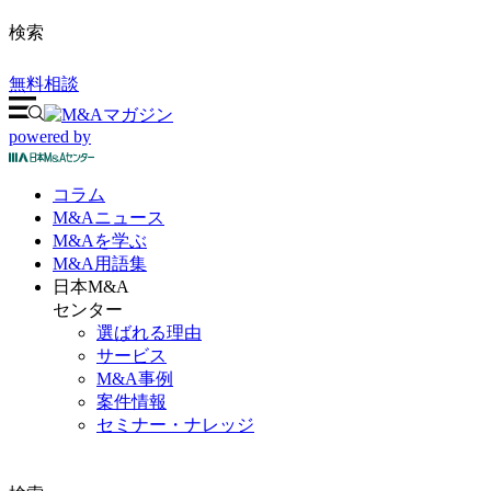
検索
無料相談
powered by
コラム
M&A
ニュース
M&Aを
学ぶ
M&A
用語集
日本M&A
センター
選ばれる理由
サービス
M&A事例
案件情報
セミナー・ナレッジ