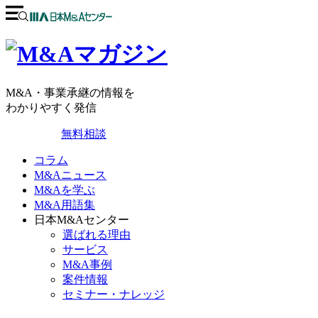
M&A・事業承継の情報を
わかりやすく発信
無料相談
コラム
M&Aニュース
M&Aを学ぶ
M&A用語集
日本M&Aセンター
選ばれる理由
サービス
M&A事例
案件情報
セミナー・ナレッジ