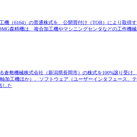
陽工機（6164）の普通株式を、公開買付け（TOB）により取
DMG森精機は、複合加工機やマシニングセンタなどの工作機
する倉敷機械株式会社（新潟県長岡市）の株式を100%譲り受
5軸加工機ほか）、ソフトウェア（ユーザーインタフェース、
括した