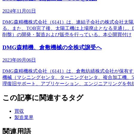
2024年11月01日
DMG森精機株式会社（6141）は、連結子会社の株式会社太
る。また、TOB完了後、太陽工機は上場廃止となる見通し。
削盤）の開発・製造および販売を行っている。本公開買付け
DMG森精機、倉敷機械の全株式譲受へ
2023年09月06日
DMG森精機株式会社（6141）は、倉敷紡績株式会社が保有
機械（マシニングセンタ、ターニングセンタ、複合加工機、
理復旧サポート、アプリケーション、エンジニアリングを包
この記事に関連するタグ
買収
製造業界
関連用語