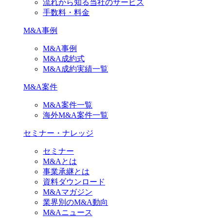
流れから知る当社のサービス
手数料・料金
M&A事例
M&A事例
M&A成約式
M&A成約実績一覧
M&A案件
M&A案件一覧
海外M&A案件一覧
セミナー・ナレッジ
セミナー
M&Aとは
事業承継とは
資料ダウンロード
M&Aマガジン
業界別のM&A動向
M&Aニュース