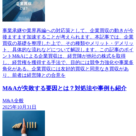
事業承継や業界再編への対応策として、企業買収の動きが今
後ますます加速することが考えられます。本記事では、企業
買収の基礎を整理した上で、その種類やメリット・デメリッ
ト、具体的な流れなどについて解説します。この記事のポイ
ントM&Aによる企業買収は、経営陣が他社の株式を取得
し、経営権を獲得する手法で、目的には競争力強化や事業多
角化がある。企業買収には友好的買収と同意なき買収があ
り、前者は経営陣との合意を
M&Aが失敗する要因とは？対処法や事例も紹介
M&A全般
2025年10月31日