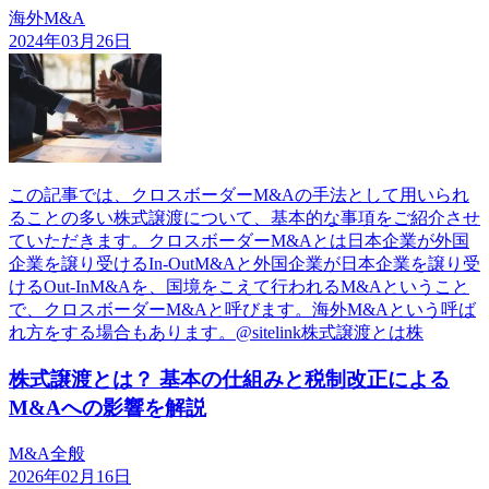
海外M&A
2024年03月26日
この記事では、クロスボーダーM&Aの手法として用いられ
ることの多い株式譲渡について、基本的な事項をご紹介させ
ていただきます。クロスボーダーM&Aとは日本企業が外国
企業を譲り受けるIn-OutM&Aと外国企業が日本企業を譲り受
けるOut-InM&Aを、国境をこえて行われるM&Aということ
で、クロスボーダーM&Aと呼びます。海外M&Aという呼ば
れ方をする場合もあります。@sitelink株式譲渡とは株
株式譲渡とは？ 基本の仕組みと税制改正による
M&Aへの影響を解説
M&A全般
2026年02月16日