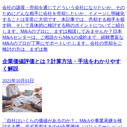
会社の譲渡・売却を通じてどういう会社になりたいか、その
ためにどんな相手に会社を売却したいか、イメージし明確化
することは非常に大切です。本記事では、売却する相手を探
す時、そして具体的に検討する時のポイントについてご紹介
します。M&Aのプロに、まずは相談してみませんか？日本
M&Aセンターは、ご相談からM&Aの成約まで、経験豊富な
M&Aのプロが丁寧にサポートいたします。会社の売却をご
検討の方は、まずは無
企業価値評価とは？計算方法・手法をわかりやす
く解説
2021年10月01日
「自社はいくらの価値があるのか？」M&Aや事業承継を検
討する際、必ず直面するのが企業価値（バリュエーション）