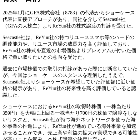
2025年1月にGFA株式会社（8783）の代表からショーケース
代表に直接アプローチがあり、同社を介してSeacastle社
（GFAの大株主）よりReYuu社の株式譲渡の打診を受けた。
Seacastle社は、ReYuu社の持つリユーススマホ等のハードの
調達能力や、リユース市場の成長力を高く評価しており、
ReYuu社の株式を直近の市場価格よりプレミアムが付いた価
格で買い取りたいとの意向を受けた。
過去に市場株価での取引の打診があった際には断念していた
が、今回はショーケースのスタンスを理解したうえで、
Seacastle社よりショーケースが希望していた評価額に近い価
格の提示があり、ReYuu社の将来性を高く評価していると認
識した。
ショーケースにおけるReYuu社の取得時株価（一株当たり
359円）を大幅に上回る一株当たり700円の株価で譲渡をしな
いリスクと、Seacastle社が持つ海外ネットワークを使った海
外事業の推進により、ReYuu社が進めている海外事業を加速
させることができ、売上高や利益の拡大が実現できる可能性
が高いことを鑑み、本株式譲渡の決定に至った。