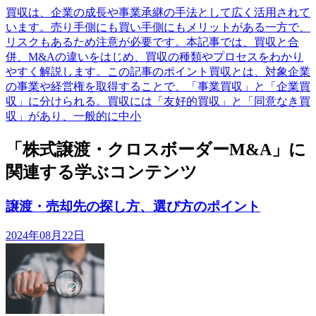
買収は、企業の成長や事業承継の手法として広く活用されて
います。売り手側にも買い手側にもメリットがある一方で、
リスクもあるため注意が必要です。本記事では、買収と合
併、M&Aの違いをはじめ、買収の種類やプロセスをわかり
やすく解説します。この記事のポイント買収とは、対象企業
の事業や経営権を取得することで、「事業買収」と「企業買
収」に分けられる。買収には「友好的買収」と「同意なき買
収」があり、一般的に中小
「株式譲渡・クロスボーダーM&A」に
関連する学ぶコンテンツ
譲渡・売却先の探し方、選び方のポイント
2024年08月22日