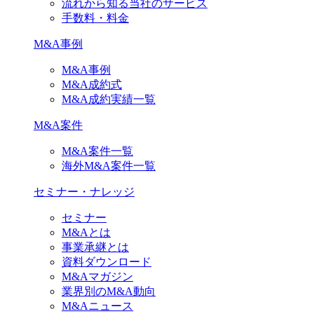
流れから知る当社のサービス
手数料・料金
M&A事例
M&A事例
M&A成約式
M&A成約実績一覧
M&A案件
M&A案件一覧
海外M&A案件一覧
セミナー・ナレッジ
セミナー
M&Aとは
事業承継とは
資料ダウンロード
M&Aマガジン
業界別のM&A動向
M&Aニュース