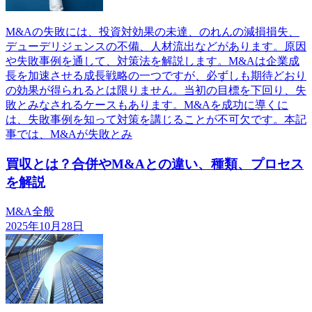
M&Aの失敗には、投資対効果の未達、のれんの減損損失、
デューデリジェンスの不備、人材流出などがあります。原因
や失敗事例を通して、対策法を解説します。M&Aは企業成
長を加速させる成長戦略の一つですが、必ずしも期待どおり
の効果が得られるとは限りません。当初の目標を下回り、失
敗とみなされるケースもあります。M&Aを成功に導くに
は、失敗事例を知って対策を講じることが不可欠です。本記
事では、M&Aが失敗とみ
買収とは？合併やM&Aとの違い、種類、プロセス
を解説
M&A全般
2025年10月28日