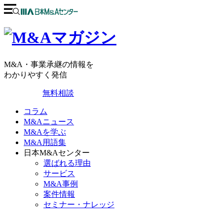
M&A・事業承継の情報を
わかりやすく発信
無料相談
コラム
M&Aニュース
M&Aを学ぶ
M&A用語集
日本M&Aセンター
選ばれる理由
サービス
M&A事例
案件情報
セミナー・ナレッジ