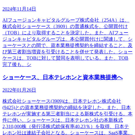
2024年11月14日
AIフュージョンキャピタルグループ株式会社（254A）は、
株式会社ショーケース（3909）の普通株式を、公開買付け
（TOB）により取得することを決定した。また、AIフュー
ジョンキャピタルグループは、本公開買付けに関連して、シ
ョーケースとの間で、資本業務提携契約を締結すること、及
び第三者割当増資を引受けることを併せて発表した。ショー
ケースは、TOBに対して賛同を表明している。また、TOB
完了後も、シ
ショーケース、日本テレホンと資本業務提携へ
2022年01月26日
株式会社ショーケース(3909)は、日本テレホン株式会社
(9425)との資本業務提携契約の締結を決定した。また、日本
テレホンが実施する第三者割当による新株式を引受ける。本
件に伴い、ショーケースは、日本テレホン社の本新株式
2,310,000株（発行済株式総保有率40.23％）を取得、日本テ
レホン社は連結子会社となる。ショーケースは、SaaS事業、