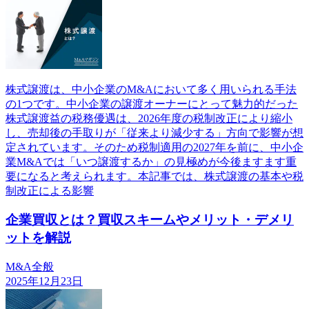
株式譲渡は、中小企業のM&Aにおいて多く用いられる手法
の1つです。中小企業の譲渡オーナーにとって魅力的だった
株式譲渡益の税務優遇は、2026年度の税制改正により縮小
し、売却後の手取りが「従来より減少する」方向で影響が想
定されています。そのため税制適用の2027年を前に、中小企
業M&Aでは「いつ譲渡するか」の見極めが今後ますます重
要になると考えられます。本記事では、株式譲渡の基本や税
制改正による影響
企業買収とは？買収スキームやメリット・デメリ
ットを解説
M&A全般
2025年12月23日