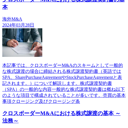
本
海外M&A
2024年03月28日
本記事では、クロスボーダーM&Aのスキームとして一般的
な株式譲渡の場合に締結される株式譲渡契約書（英語では
SPA、SharePurchaseAgreementやStockPurchaseAgreementと表
記されます。）について解説します。株式譲渡契約書
（SPA）の一般的な内容一般的な株式譲渡契約書は概ね以下
のような項目で構成されていることが多いです。売買の基本
事項クロージング及びクロージング条
クロスボーダーM&Aにおける株式譲渡の基本 ～
法務～