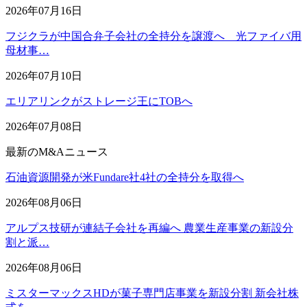
2026年07月16日
フジクラが中国合弁子会社の全持分を譲渡へ 光ファイバ用
母材事…
2026年07月10日
エリアリンクがストレージ王にTOBへ
2026年07月08日
最新のM&Aニュース
石油資源開発が米Fundare社4社の全持分を取得へ
2026年08月06日
アルプス技研が連結子会社を再編へ 農業生産事業の新設分
割と派…
2026年08月06日
ミスターマックスHDが菓子専門店事業を新設分割 新会社株