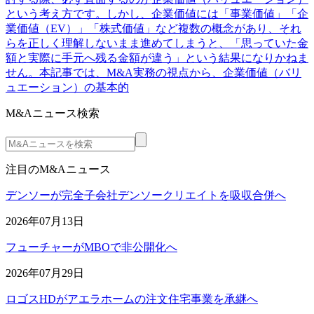
という考え方です。しかし、企業価値には「事業価値」「企
業価値（EV）」「株式価値」など複数の概念があり、それ
らを正しく理解しないまま進めてしまうと、「思っていた金
額と実際に手元へ残る金額が違う」という結果になりかねま
せん。本記事では、M&A実務の視点から、企業価値（バリ
ュエーション）の基本的
M&Aニュース検索
注目のM&Aニュース
デンソーが完全子会社デンソークリエイトを吸収合併へ
2026年07月13日
フューチャーがMBOで非公開化へ
2026年07月29日
ロゴスHDがアエラホームの注文住宅事業を承継へ