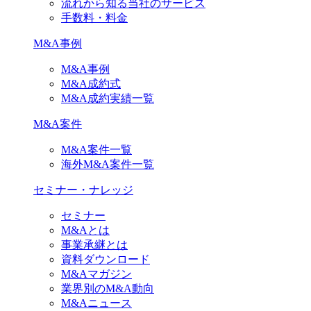
流れから知る当社のサービス
手数料・料金
M&A事例
M&A事例
M&A成約式
M&A成約実績一覧
M&A案件
M&A案件一覧
海外M&A案件一覧
セミナー・ナレッジ
セミナー
M&Aとは
事業承継とは
資料ダウンロード
M&Aマガジン
業界別のM&A動向
M&Aニュース