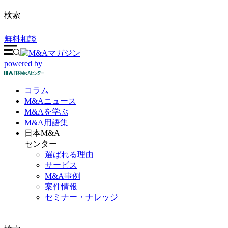
検索
無料相談
powered by
コラム
M&A
ニュース
M&Aを
学ぶ
M&A
用語集
日本M&A
センター
選ばれる理由
サービス
M&A事例
案件情報
セミナー・ナレッジ