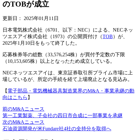
のTOBが成立
更新日：
2025年01月11日
日本電気株式会社（6701、以下：NEC）による、NECネッ
ツエスアイ株式会社（1973）の公開買付け（
TOB
）が、
2025年1月10日をもって終了した。
応募株券等の総数（33,576,254株）が買付予定数の下限
（10,153,605株）以上となったため成立している。
NECネッツエスアイは、東京証券取引所プライム市場に上
場しているが、所定の手続を経て上場廃止となる見込み。
【
電子部品・電気機械器具製造業界のM&A・事業承継の動
向はこちら
】
前のM&Aニュース
第一工業製薬、子会社の四日市合成に一部事業を承継
次のM&Aニュース
石油資源開発が米Fundare社4社の全持分を取得へ