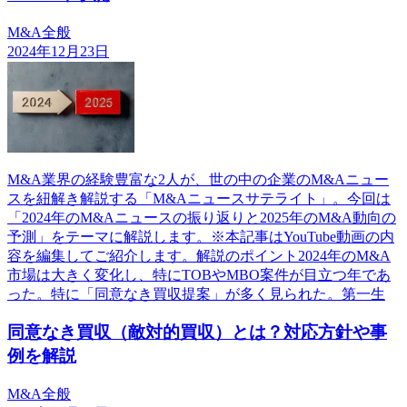
M&A全般
2024年12月23日
M&A業界の経験豊富な2人が、世の中の企業のM&Aニュー
スを紐解き解説する「M&Aニュースサテライト」。今回は
「2024年のM&Aニュースの振り返りと2025年のM&A動向の
予測」をテーマに解説します。※本記事はYouTube動画の内
容を編集してご紹介します。解説のポイント2024年のM&A
市場は大きく変化し、特にTOBやMBO案件が目立つ年であ
った。特に「同意なき買収提案」が多く見られた。第一生
同意なき買収（敵対的買収）とは？対応方針や事
例を解説
M&A全般