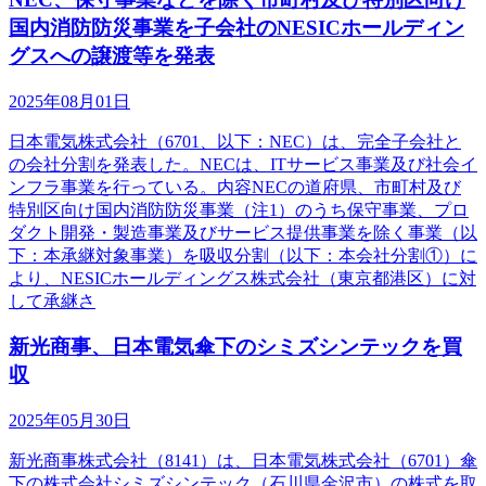
国内消防防災事業を子会社のNESICホールディン
グスへの譲渡等を発表
2025年08月01日
日本電気株式会社（6701、以下：NEC）は、完全子会社と
の会社分割を発表した。NECは、ITサービス事業及び社会イ
ンフラ事業を行っている。内容NECの道府県、市町村及び
特別区向け国内消防防災事業（注1）のうち保守事業、プロ
ダクト開発・製造事業及びサービス提供事業を除く事業（以
下：本承継対象事業）を吸収分割（以下：本会社分割①）に
より、NESICホールディングス株式会社（東京都港区）に対
して承継さ
新光商事、日本電気傘下のシミズシンテックを買
収
2025年05月30日
新光商事株式会社（8141）は、日本電気株式会社（6701）傘
下の株式会社シミズシンテック（石川県金沢市）の株式を取