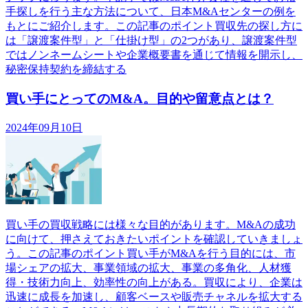
手探しを行う主な方法について、日本M&Aセンターの例を
もとにご紹介します。この記事のポイント買収先の探し方に
は「譲渡案件型」と「仕掛け型」の2つがあり、譲渡案件型
ではノンネームシートや企業概要書を通じて情報を開示し、
秘密保持契約を締結する
買い手にとってのM&A。目的や留意点とは？
2024年09月10日
買い手の買収戦略には様々な目的があります。M&Aの成功
に向けて、押さえておきたいポイントを確認していきましょ
う。この記事のポイント買い手がM&Aを行う目的には、市
場シェアの拡大、事業領域の拡大、事業の多角化、人材獲
得・技術力向上、効率性の向上がある。買収により、企業は
迅速に成長を加速し、顧客ベースや販売チャネルを拡大する