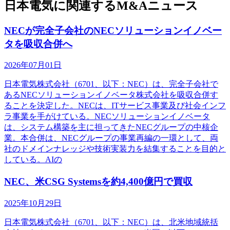
日本電気に関連するM&Aニュース
NECが完全子会社のNECソリューションイノベー
タを吸収合併へ
2026年07月01日
日本電気株式会社（6701、以下：NEC）は、完全子会社で
あるNECソリューションイノベータ株式会社を吸収合併す
ることを決定した。NECは、ITサービス事業及び社会インフ
ラ事業を手がけている。NECソリューションイノベータ
は、システム構築を主に担ってきたNECグループの中核企
業。本合併は、NECグループの事業再編の一環として、両
社のドメインナレッジや技術実装力を結集することを目的と
している。AIの
NEC、米CSG Systemsを約4,400億円で買収
2025年10月29日
日本電気株式会社（6701、以下：NEC）は、北米地域統括