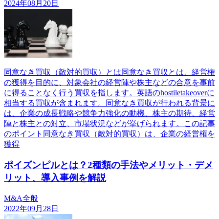
2024年08月20日
同意なき買収（敵対的買収）とは同意なき買収とは、経営権
の獲得を目的に、対象会社の経営陣や株主などの合意を事前
に得ることなく行う買収を指します。英語のhostiletakeoverに
相当する買収が含まれます。同意なき買収が行われる背景に
は、企業の成長戦略や競争力強化の動機、株主の期待、経営
陣と株主との対立、市場状況などが挙げられます。この記事
のポイント同意なき買収（敵対的買収）は、企業の経営権を
獲得
ポイズンピルとは？2種類の手法やメリット・デメ
リット、導入事例を解説
M&A全般
2022年09月28日