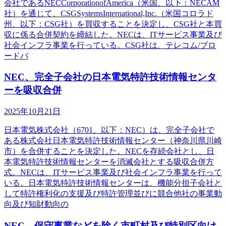
会社であるNECCorporationofAmerica（米国、以下：NECAM
社）を通じて、CSGSystemsInternational,Inc.（米国コロラド
州、以下：CSG社）を買収することを決定し、CSG社と本買
収に係る合併契約を締結した。NECは、ITサービス事業及び
社会インフラ事業を行っている。CSG社は、テレコム/ブロ
ードバ
NEC、完全子会社の日本電気特許技術情報センタ
ーを吸収合併
2025年10月21日
日本電気株式会社（6701、以下：NEC）は、完全子会社で
ある株式会社日本電気特許技術情報センター（神奈川県川崎
市）を合併することを決定した。NECを存続会社とし、日
本電気特許技術情報センターを消滅会社とする吸収合併方
式。NECは、ITサービス事業及び社会インフラ事業を行って
いる。日本電気特許技術情報センターは、機能分担子会社と
して特許権利化の支援及び特許管理並びに競合他社の事業動
向及び知財動向の
NEC、保守事業などを除く市町村及び特別区向け