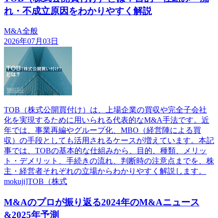
れ・不成立原因をわかりやすく解説
M&A全般
2026年07月03日
TOB（株式公開買付け）は、上場企業の買収や完全子会社
化を実現するために用いられる代表的なM&A手法です。近
年では、事業再編やグループ化、MBO（経営陣による買
収）の手段としても活用されるケースが増えています。本記
事では、TOBの基本的な仕組みから、目的、種類、メリッ
ト・デメリット、手続きの流れ、判断時の注意点までを、株
主・経営者それぞれの立場からわかりやすく解説します。
mokuji]TOB（株式
M&Aのプロが振り返る2024年のM&Aニュース
&2025年予測