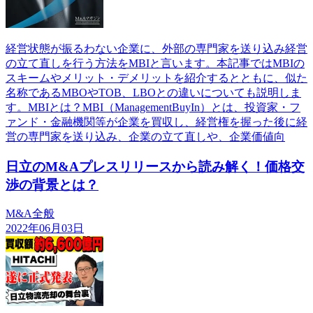
経営状態が振るわない企業に、外部の専門家を送り込み経営
の立て直しを行う方法をMBIと言います。本記事ではMBIの
スキームやメリット・デメリットを紹介するとともに、似た
名称であるMBOやTOB、LBOとの違いについても説明しま
す。MBIとは？MBI（ManagementBuyIn）とは、投資家・フ
ァンド・金融機関等が企業を買収し、経営権を握った後に経
営の専門家を送り込み、企業の立て直しや、企業価値向
日立のM&Aプレスリリースから読み解く！価格交
渉の背景とは？
M&A全般
2022年06月03日