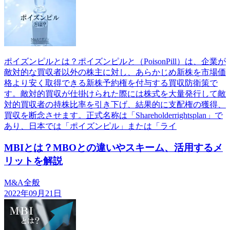
ポイズンピルとは？ポイズンピルと（PoisonPill）は、企業が
敵対的な買収者以外の株主に対し、あらかじめ新株を市場価
格より安く取得できる新株予約権を付与する買収防衛策で
す。敵対的買収が仕掛けられた際には株式を大量発行して敵
対的買収者の持株比率を引き下げ、結果的に支配権の獲得、
買収を断念させます。正式名称は「Shareholderrightsplan」で
あり、日本では「ポイズンピル」または「ライ
MBIとは？MBOとの違いやスキーム、活用するメ
リットを解説
M&A全般
2022年09月21日