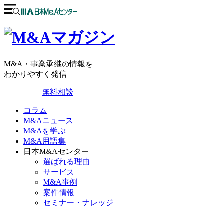
M&A・事業承継の情報を
わかりやすく発信
無料相談
コラム
M&Aニュース
M&Aを学ぶ
M&A用語集
日本M&Aセンター
選ばれる理由
サービス
M&A事例
案件情報
セミナー・ナレッジ