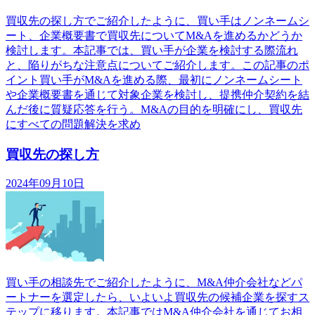
買収先の探し方でご紹介したように、買い手はノンネームシ
ート、企業概要書で買収先についてM&Aを進めるかどうか
検討します。本記事では、買い手が企業を検討する際流れ
と、陥りがちな注意点についてご紹介します。この記事のポ
イント買い手がM&Aを進める際、最初にノンネームシート
や企業概要書を通じて対象企業を検討し、提携仲介契約を結
んだ後に質疑応答を行う。M&Aの目的を明確にし、買収先
にすべての問題解決を求め
買収先の探し方
2024年09月10日
買い手の相談先でご紹介したように、M&A仲介会社などパ
ートナーを選定したら、いよいよ買収先の候補企業を探すス
テップに移ります。本記事ではM&A仲介会社を通じてお相