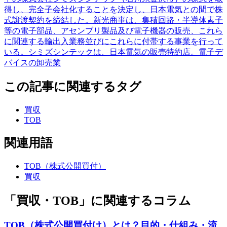
得し、完全子会社化することを決定し、日本電気との間で株
式譲渡契約を締結した。新光商事は、集積回路・半導体素子
等の電子部品、アセンブリ製品及び電子機器の販売、これら
に関連する輸出入業務並びにこれらに付帯する事業を行って
いる。シミズシンテックは、日本電気の販売特約店。電子デ
バイスの卸売業
この記事に関連するタグ
買収
TOB
関連用語
TOB（株式公開買付）
買収
「買収・TOB」に関連するコラム
TOB（株式公開買付け）とは？目的・仕組み・流