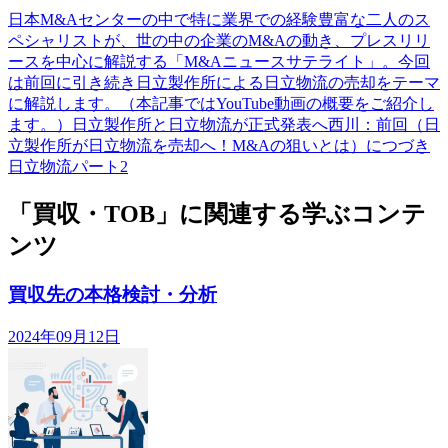
日本M&Aセンターの中で特に業界での経験豊富な二人のス
ペシャリストが、世の中の企業のM&Aの動き、プレスリリ
ースを中心に解説する「M&Aニュースサテライト」。今回
は前回に引き続き日立製作所による日立物流の売却をテーマ
に解説します。（本記事ではYouTube動画の概要をご紹介し
ます。）日立製作所と日立物流が正式発表へ西川：前回（日
立製作所が日立物流を売却へ！M&Aの狙いとは）につづき
日立物流パート2
「買収・TOB」に関連する学ぶコンテ
ンツ
買収先の本格検討・分析
2024年09月12日