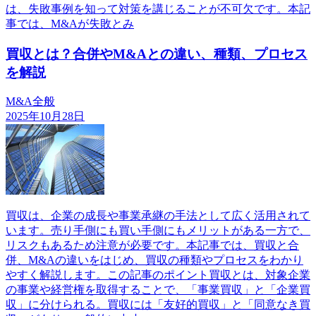
は、失敗事例を知って対策を講じることが不可欠です。本記
事では、M&Aが失敗とみ
買収とは？合併やM&Aとの違い、種類、プロセス
を解説
M&A全般
2025年10月28日
買収は、企業の成長や事業承継の手法として広く活用されて
います。売り手側にも買い手側にもメリットがある一方で、
リスクもあるため注意が必要です。本記事では、買収と合
併、M&Aの違いをはじめ、買収の種類やプロセスをわかり
やすく解説します。この記事のポイント買収とは、対象企業
の事業や経営権を取得することで、「事業買収」と「企業買
収」に分けられる。買収には「友好的買収」と「同意なき買