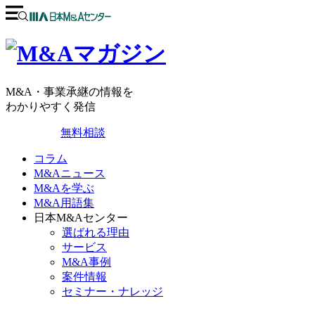
M&A・事業承継の情報を
わかりやすく発信
無料相談
コラム
M&Aニュース
M&Aを学ぶ
M&A用語集
日本M&Aセンター
選ばれる理由
サービス
M&A事例
案件情報
セミナー・ナレッジ