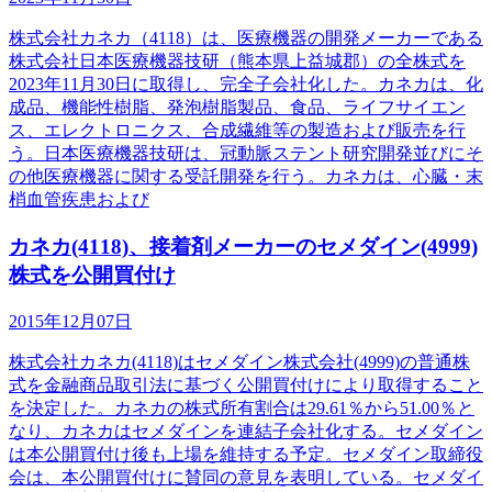
株式会社カネカ（4118）は、医療機器の開発メーカーである
株式会社日本医療機器技研（熊本県上益城郡）の全株式を
2023年11月30日に取得し、完全子会社化した。カネカは、化
成品、機能性樹脂、発泡樹脂製品、食品、ライフサイエン
ス、エレクトロニクス、合成繊維等の製造および販売を行
う。日本医療機器技研は、冠動脈ステント研究開発並びにそ
の他医療機器に関する受託開発を行う。カネカは、心臓・末
梢血管疾患および
カネカ(4118)、接着剤メーカーのセメダイン(4999)
株式を公開買付け
2015年12月07日
株式会社カネカ(4118)はセメダイン株式会社(4999)の普通株
式を金融商品取引法に基づく公開買付けにより取得すること
を決定した。カネカの株式所有割合は29.61％から51.00％と
なり、カネカはセメダインを連結子会社化する。セメダイン
は本公開買付け後も上場を維持する予定。セメダイン取締役
会は、本公開買付けに賛同の意見を表明している。セメダイ