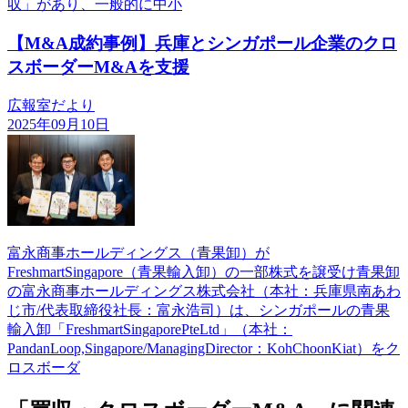
収」があり、一般的に中小
【M&A成約事例】兵庫とシンガポール企業のクロ
スボーダーM&Aを支援
広報室だより
2025年09月10日
富永商事ホールディングス（青果卸）が
FreshmartSingapore（青果輸入卸）の一部株式を譲受け青果卸
の富永商事ホールディングス株式会社（本社：兵庫県南あわ
じ市/代表取締役社長：富永浩司）は、シンガポールの青果
輸入卸「FreshmartSingaporePteLtd」（本社：
PandanLoop,Singapore/ManagingDirector：KohChoonKiat）をク
ロスボーダ