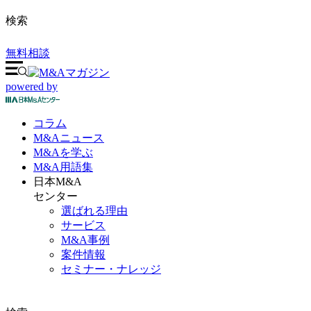
検索
無料相談
powered by
コラム
M&A
ニュース
M&Aを
学ぶ
M&A
用語集
日本M&A
センター
選ばれる理由
サービス
M&A事例
案件情報
セミナー・ナレッジ