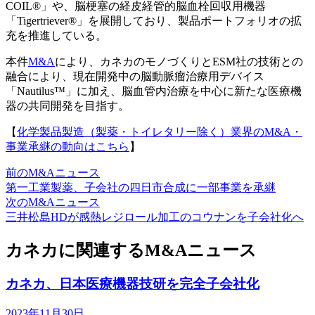
COIL®」や、脳梗塞の経皮経管的脳血栓回収用機器
「Tigertriever®」を展開しており、製品ポートフォリオの拡
充を推進している。
本件
M&A
により、カネカのモノづくりとESM社の技術との
融合により、現在開発中の脳動脈瘤治療用デバイス
「Nautilus™」に加え、脳血管内治療を中心に新たな医療機
器の共同開発を目指す。
【
化学製品製造（製薬・トイレタリー除く）業界のM&A・
事業承継の動向はこちら
】
前のM&Aニュース
第一工業製薬、子会社の四日市合成に一部事業を承継
次のM&Aニュース
三井松島HDが感熱レジロール加工のコウナンを子会社化へ
カネカに関連するM&Aニュース
カネカ、日本医療機器技研を完全子会社化
2023年11月30日