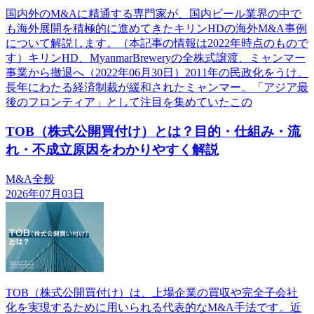
国内外のM&Aに精通する専門家が、国内ビール業界の中で
も海外展開を積極的に進めてきたキリンHDの海外M&A事例
について解説します。（本記事の情報は2022年時点のもので
す）キリンHD、MyanmarBreweryの全株式譲渡、ミャンマー
事業から撤退へ（2022年06月30日）2011年の民政化をうけ、
長年にわたる経済制裁が緩和されたミャンマー。「アジア最
後のフロンティア」として注目を集めていたこの
TOB（株式公開買付け）とは？目的・仕組み・流
れ・不成立原因をわかりやすく解説
M&A全般
2026年07月03日
TOB（株式公開買付け）は、上場企業の買収や完全子会社
化を実現するために用いられる代表的なM&A手法です。近