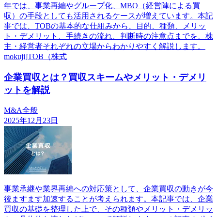
年では、事業再編やグループ化、MBO（経営陣による買
収）の手段としても活用されるケースが増えています。本記
事では、TOBの基本的な仕組みから、目的、種類、メリッ
ト・デメリット、手続きの流れ、判断時の注意点までを、株
主・経営者それぞれの立場からわかりやすく解説します。
mokuji]TOB（株式
企業買収とは？買収スキームやメリット・デメリ
ットを解説
M&A全般
2025年12月23日
事業承継や業界再編への対応策として、企業買収の動きが今
後ますます加速することが考えられます。本記事では、企業
買収の基礎を整理した上で、その種類やメリット・デメリッ