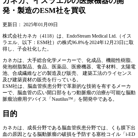
カネカ、イスラエルの医療機器の開
発・製造のESM社を買収
更新日：
2025年01月09日
株式会社カネカ（4118）は、EndoStream Medical Ltd.（イス
ラエル、以下：ESM社）の株式96.8%を2024年12月23日に取
得し、子会社化した。
カネカは、大手総合化学メーカーで、化成品、機能性樹脂、
発泡樹脂製品、食品、医薬品、医療機器、電子材料、太陽電
池、合成繊維などの製造及び販売、 建築工法のライセンス
及び建築資材の販売を行っている。
ESM社は、脳血管疾患分野で革新的な技術を有するメーカ
ーで、脳血管の広い開口部をもつ動脈瘤の治療が可能な脳動
脈瘤治療用デバイス「Nautilus™」を開発中である。
目的
カネカは、成長分野である脳血管疾患分野では、くも膜下出
血の原因となる脳動脈瘤の破損を予防する塞栓コイル「i-ED