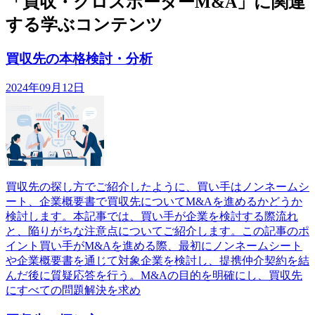
「買収・クロスボーダーM&A」に関連
する学ぶコンテンツ
買収先の本格検討・分析
2024年09月12日
買収先の探し方でご紹介したように、買い手はノンネームシ
ート、企業概要書で買収先についてM&Aを進めるかどうか
検討します。本記事では、買い手が企業を検討する際流れ
と、陥りがちな注意点についてご紹介します。この記事のポ
イント買い手がM&Aを進める際、最初にノンネームシート
や企業概要書を通じて対象企業を検討し、提携仲介契約を結
んだ後に質疑応答を行う。M&Aの目的を明確にし、買収先
にすべての問題解決を求め