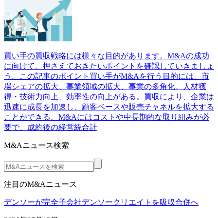
買い手の買収戦略には様々な目的があります。M&Aの成功
に向けて、押さえておきたいポイントを確認していきましょ
う。この記事のポイント買い手がM&Aを行う目的には、市
場シェアの拡大、事業領域の拡大、事業の多角化、人材獲
得・技術力向上、効率性の向上がある。買収により、企業は
迅速に成長を加速し、顧客ベースや販売チャネルを拡大する
ことができる。M&Aにはコストや中長期的な取り組みが必
要で、成約後の経営統合計
M&Aニュース検索
注目のM&Aニュース
デンソーが完全子会社デンソークリエイトを吸収合併へ