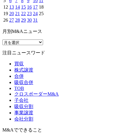
5
6
7
8
9
10
11
12
13
14
15
16
17
18
19
20
21
22
23
24
25
26
27
28
29
30
31
月別M&Aニュース
注目ニュースワード
買収
株式譲渡
合併
吸収合併
TOB
クロスボーダーM&A
子会社
吸収分割
事業譲渡
会社分割
M&Aでできること