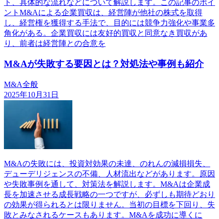
ト、具体的な流れなどについて解説します。この記事のポイ
ントM&Aによる企業買収は、経営陣が他社の株式を取得
し、経営権を獲得する手法で、目的には競争力強化や事業多
角化がある。企業買収には友好的買収と同意なき買収があ
り、前者は経営陣との合意を
M&Aが失敗する要因とは？対処法や事例も紹介
M&A全般
2025年10月31日
M&Aの失敗には、投資対効果の未達、のれんの減損損失、
デューデリジェンスの不備、人材流出などがあります。原因
や失敗事例を通して、対策法を解説します。M&Aは企業成
長を加速させる成長戦略の一つですが、必ずしも期待どおり
の効果が得られるとは限りません。当初の目標を下回り、失
敗とみなされるケースもあります。M&Aを成功に導くに