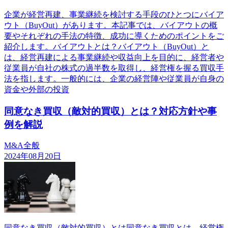
企業が経営再建、事業継続を検討する手段のひとつにバイア
ウト（BuyOut）があります。本記事では、バイアウトの概
要やそれぞれの手法の特徴、成功に導くためのポイントをご
紹介します。バイアウトとは？バイアウト（BuyOut）と
は、経営再建による事業継続や収益向上を目的に、経営者や
従業員が自社の株式の過半数を取得し、経営権を握る買収手
法を指します。一般的には、企業の経営陣や従業員が自身の
資金や外部の投資
同意なき買収（敵対的買収）とは？対応方針や事
例を解説
M&A全般
2024年08月20日
同意なき買収（敵対的買収）とは同意なき買収とは、経営権