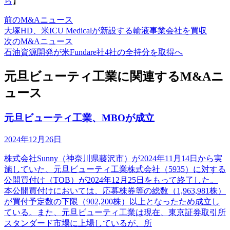
ら
】
前のM&Aニュース
大塚HD、米ICU Medicalが新設する輸液事業会社を買収
次のM&Aニュース
石油資源開発が米Fundare社4社の全持分を取得へ
元旦ビューティ工業に関連するM&Aニ
ュース
元旦ビューティ工業、MBOが成立
2024年12月26日
株式会社Sunny（神奈川県藤沢市）が2024年11月14日から実
施していた、元旦ビューティ工業株式会社（5935）に対する
公開買付け（TOB）が2024年12月25日をもって終了した。
本公開買付けにおいては、応募株券等の総数（1,963,981株）
が買付予定数の下限（902,200株）以上となったため成立し
ている。また、元旦ビューティ工業は現在、東京証券取引所
スタンダード市場に上場しているが、所