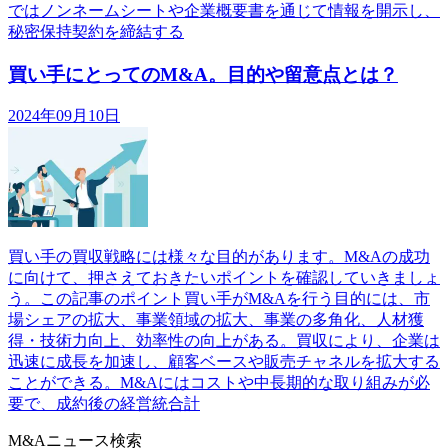
ではノンネームシートや企業概要書を通じて情報を開示し、
秘密保持契約を締結する
買い手にとってのM&A。目的や留意点とは？
2024年09月10日
買い手の買収戦略には様々な目的があります。M&Aの成功
に向けて、押さえておきたいポイントを確認していきましょ
う。この記事のポイント買い手がM&Aを行う目的には、市
場シェアの拡大、事業領域の拡大、事業の多角化、人材獲
得・技術力向上、効率性の向上がある。買収により、企業は
迅速に成長を加速し、顧客ベースや販売チャネルを拡大する
ことができる。M&Aにはコストや中長期的な取り組みが必
要で、成約後の経営統合計
M&Aニュース検索