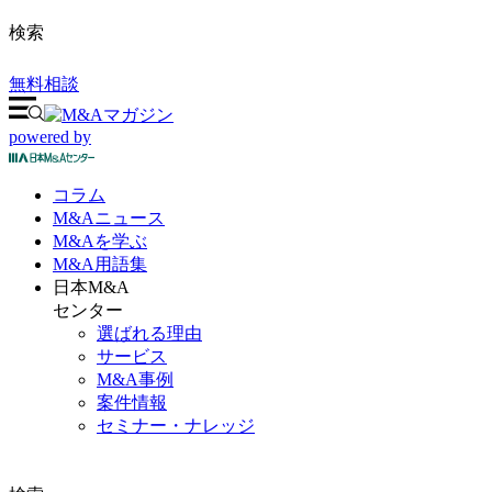
検索
無料相談
powered by
コラム
M&A
ニュース
M&Aを
学ぶ
M&A
用語集
日本M&A
センター
選ばれる理由
サービス
M&A事例
案件情報
セミナー・ナレッジ