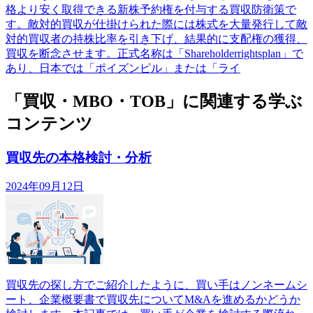
格より安く取得できる新株予約権を付与する買収防衛策で
す。敵対的買収が仕掛けられた際には株式を大量発行して敵
対的買収者の持株比率を引き下げ、結果的に支配権の獲得、
買収を断念させます。正式名称は「Shareholderrightsplan」で
あり、日本では「ポイズンピル」または「ライ
「買収・MBO・TOB」に関連する学ぶ
コンテンツ
買収先の本格検討・分析
2024年09月12日
買収先の探し方でご紹介したように、買い手はノンネームシ
ート、企業概要書で買収先についてM&Aを進めるかどうか