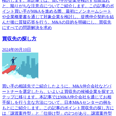
検討します。本記事では、買い手が企業を検討する際流れ
と、陥りがちな注意点についてご紹介します。この記事のポ
イント買い手がM&Aを進める際、最初にノンネームシート
や企業概要書を通じて対象企業を検討し、提携仲介契約を結
んだ後に質疑応答を行う。M&Aの目的を明確にし、買収先
にすべての問題解決を求め
買収先の探し方
2024年09月10日
買い手の相談先でご紹介したように、M&A仲介会社などパ
ートナーを選定したら、いよいよ買収先の候補企業を探すス
テップに移ります。本記事ではM&A仲介会社を通じてお相
手探しを行う主な方法について、日本M&Aセンターの例を
もとにご紹介します。この記事のポイント買収先の探し方に
は「譲渡案件型」と「仕掛け型」の2つがあり、譲渡案件型