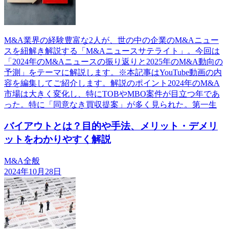
M&A業界の経験豊富な2人が、世の中の企業のM&Aニュー
スを紐解き解説する「M&Aニュースサテライト」。今回は
「2024年のM&Aニュースの振り返りと2025年のM&A動向の
予測」をテーマに解説します。※本記事はYouTube動画の内
容を編集してご紹介します。解説のポイント2024年のM&A
市場は大きく変化し、特にTOBやMBO案件が目立つ年であ
った。特に「同意なき買収提案」が多く見られた。第一生
バイアウトとは？目的や手法、メリット・デメリ
ットをわかりやすく解説
M&A全般
2024年10月28日