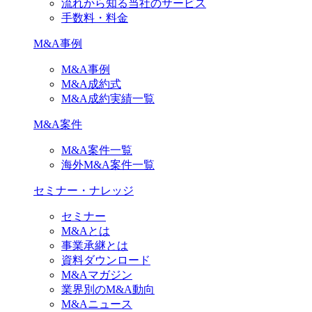
流れから知る当社のサービス
手数料・料金
M&A事例
M&A事例
M&A成約式
M&A成約実績一覧
M&A案件
M&A案件一覧
海外M&A案件一覧
セミナー・ナレッジ
セミナー
M&Aとは
事業承継とは
資料ダウンロード
M&Aマガジン
業界別のM&A動向
M&Aニュース