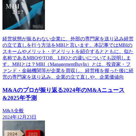
経営状態が振るわない企業に、外部の専門家を送り込み経営
の立て直しを行う方法をMBIと言います。本記事ではMBIの
スキームやメリット・デメリットを紹介するとともに、似た
名称であるMBOやTOB、LBOとの違いについても説明しま
す。MBIとは？MBI（ManagementBuyIn）とは、投資家・フ
ァンド・金融機関等が企業を買収し、経営権を握った後に経
営の専門家を送り込み、企業の立て直しや、企業価値向
M&Aのプロが振り返る2024年のM&Aニュース
&2025年予測
M&A全般
2024年12月23日