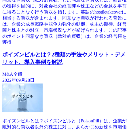
の獲得を目的に、対象会社の経営陣や株主などの合意を事前
に得ることなく行う買収を指します。英語のhostiletakeoverに
相当する買収が含まれます。同意なき買収が行われる背景に
は、企業の成長戦略や競争力強化の動機、株主の期待、経営
陣と株主との対立、市場状況などが挙げられます。この記事
のポイント同意なき買収（敵対的買収）は、企業の経営権を
獲得
ポイズンピルとは？2種類の手法やメリット・デメ
リット、導入事例を解説
M&A全般
2022年09月28日
ポイズンピルとは？ポイズンピルと（PoisonPill）は、企業が
敵対的な買収者以外の株主に対し、あらかじめ新株を市場価