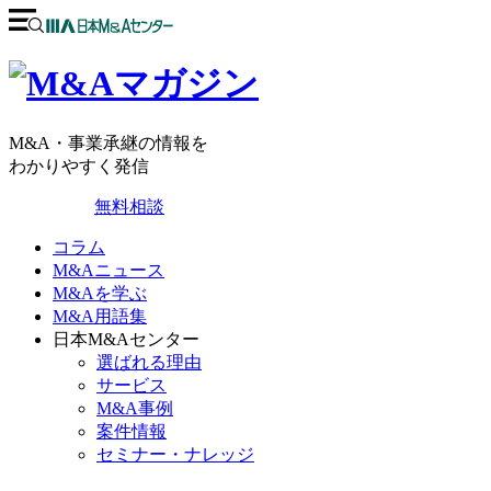
M&A・事業承継の情報を
わかりやすく発信
無料相談
コラム
M&Aニュース
M&Aを学ぶ
M&A用語集
日本M&Aセンター
選ばれる理由
サービス
M&A事例
案件情報
セミナー・ナレッジ