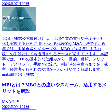
2026年07月03日
TOB（株式公開買付け）は、上場企業の買収や完全子会社
化を実現するために用いられる代表的なM&A手法です。近
年では、事業再編やグループ化、MBO（経営陣による買
収）の手段としても活用されるケースが増えています。本記
事では、TOBの基本的な仕組みから、目的、種類、メリッ
ト・デメリット、手続きの流れ、判断時の注意点までを、株
主・経営者それぞれの立場からわかりやすく解説します。
mokuji]TOB（株式
MBIとは？MBOとの違いやスキーム、活用するメ
リットを解説
M&A全般
2022年09月21日