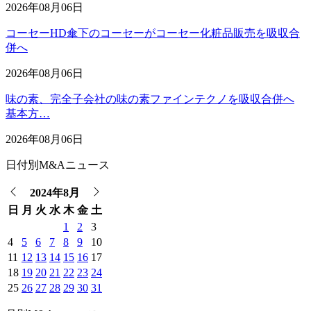
2026年08月06日
コーセーHD傘下のコーセーがコーセー化粧品販売を吸収合
併へ
2026年08月06日
味の素、完全子会社の味の素ファインテクノを吸収合併へ
基本方…
2026年08月06日
日付別M&Aニュース
2024年8月
日
月
火
水
木
金
土
1
2
3
4
5
6
7
8
9
10
11
12
13
14
15
16
17
18
19
20
21
22
23
24
25
26
27
28
29
30
31