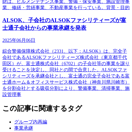
財は、ビルメンテナンス事業、警備・保安事業、施設管理事
業、修繕・営繕事業、不動産事業を行っている。背景・目的
ALSOK、子会社のALSOKファシリティーズが富
士通子会社からの事業承継を発表
2025年06月06日
綜合警備保障株式会社（2331、以下：ALSOK）は、完全子
会社であるALSOKファシリティーズ株式会社（東京都千代
田区）が、富士通株式会社（6702）の子会社等の事業を譲り
受けることを決定し、同社との間で合意した。ALSOKファ
シリティーズを承継会社とし、富士通の完全子会社である富
士通ホーム＆オフィスサービス株式会社（神奈川県川崎市）
を分割会社とする吸収分割により、警備事業、清掃事業、施
設管理事
この記事に関連するタグ
グループ内再編
事業承継