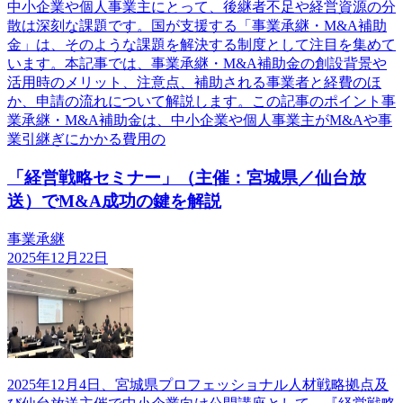
中小企業や個人事業主にとって、後継者不足や経営資源の分
散は深刻な課題です。国が支援する「事業承継・M&A補助
金」は、そのような課題を解決する制度として注目を集めて
います。本記事では、事業承継・M&A補助金の創設背景や
活用時のメリット、注意点、補助される事業者と経費のほ
か、申請の流れについて解説します。この記事のポイント事
業承継・M&A補助金は、中小企業や個人事業主がM&Aや事
業引継ぎにかかる費用の
「経営戦略セミナー」（主催：宮城県／仙台放
送）でM&A成功の鍵を解説
事業承継
2025年12月22日
2025年12月4日、宮城県プロフェッショナル人材戦略拠点及