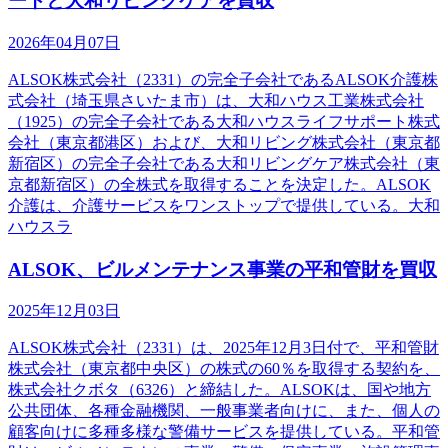
ートと大和リビングケアを買収
2026年04月07日
ALSOK株式会社（2331）の完全子会社であるALSOK介護株
式会社（埼玉県さいたま市）は、大和ハウス工業株式会社
（1925）の完全子会社である大和ハウスライフサポート株式
会社（東京都港区）および、大和リビング株式会社（東京都
新宿区）の完全子会社である大和リビングケア株式会社（東
京都新宿区）の全株式を取得することを決定した。ALSOK
介護は、介護サービスをワンストップで提供している。大和
ハウスラ
ALSOK、ビルメンテナンス事業の平和管財を買収
2025年12月03日
ALSOK株式会社（2331）は、2025年12月3日付で、平和管財
株式会社（東京都中央区）の株式の60％を取得する契約を、
株式会社クボタ（6326）と締結した。ALSOKは、国や地方
公共団体、各種金融機関、一般事業者向けに、また、個人の
顧客向けに多種多様な警備サービスを提供している。平和管