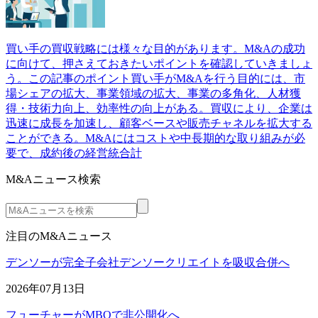
買い手の買収戦略には様々な目的があります。M&Aの成功
に向けて、押さえておきたいポイントを確認していきましょ
う。この記事のポイント買い手がM&Aを行う目的には、市
場シェアの拡大、事業領域の拡大、事業の多角化、人材獲
得・技術力向上、効率性の向上がある。買収により、企業は
迅速に成長を加速し、顧客ベースや販売チャネルを拡大する
ことができる。M&Aにはコストや中長期的な取り組みが必
要で、成約後の経営統合計
M&Aニュース検索
注目のM&Aニュース
デンソーが完全子会社デンソークリエイトを吸収合併へ
2026年07月13日
フューチャーがMBOで非公開化へ