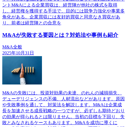
ントM&Aによる企業買収は、経営陣が他社の株式を取得
し、経営権を獲得する手法で、目的には競争力強化や事業多
角化がある。企業買収には友好的買収と同意なき買収があ
り、前者は経営陣との合意を
M&Aが失敗する要因とは？対処法や事例も紹介
M&A全般
2025年10月31日
M&Aの失敗には、投資対効果の未達、のれんの減損損失、
デューデリジェンスの不備、人材流出などがあります。原因
や失敗事例を通して、対策法を解説します。M&Aは企業成
長を加速させる成長戦略の一つですが、必ずしも期待どおり
の効果が得られるとは限りません。当初の目標を下回り、失
敗とみなされるケースもあります。M&Aを成功に導くに