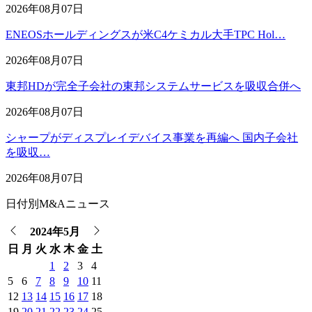
2026年08月07日
ENEOSホールディングスが米C4ケミカル大手TPC Hol…
2026年08月07日
東邦HDが完全子会社の東邦システムサービスを吸収合併へ
2026年08月07日
シャープがディスプレイデバイス事業を再編へ 国内子会社
を吸収…
2026年08月07日
日付別M&Aニュース
2024年5月
日
月
火
水
木
金
土
1
2
3
4
5
6
7
8
9
10
11
12
13
14
15
16
17
18
19
20
21
22
23
24
25