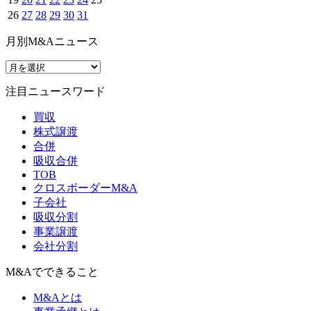
26
27
28
29
30
31
月別M&Aニュース
注目ニュースワード
買収
株式譲渡
合併
吸収合併
TOB
クロスボーダーM&A
子会社
吸収分割
事業譲渡
会社分割
M&Aでできること
M&Aとは