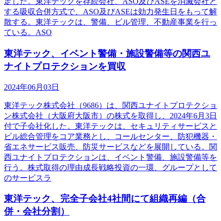
定した。東洋テックを存続会社、ASO及びASEを消滅会社と
する吸収合併方式で、ASO及びASEは効力発生日をもって解
散する。東洋テックは、警備、ビル管理、不動産事業を行っ
ている。ASO
東洋テック、イベント警備・施設警備等の関西ユ
ナイトプロテクションを買収
2024年06月03日
東洋テック株式会社（9686）は、関西ユナイトプロテクショ
ン株式会社（大阪府大阪市）の株式を取得し、2024年6月3日
付で子会社化した。東洋テックは、セキュリティサービスと
ビル総合管理をコア業務とし、コールセンター、防犯機器・
省エネサービス販売、防災サービスなどを展開している。関
西ユナイトプロテクションは、イベント警備、施設警備等を
行う。株式取得の理由成長戦略投資の一環、グループとして
のサービスラ
東洋テック、完全子会社4社間にて組織再編（合
併・会社分割）