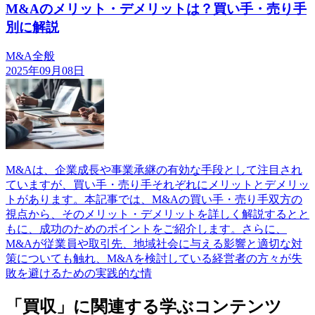
M&Aのメリット・デメリットは？買い手・売り手
別に解説
M&A全般
2025年09月08日
M&Aは、企業成長や事業承継の有効な手段として注目され
ていますが、買い手・売り手それぞれにメリットとデメリッ
トがあります。本記事では、M&Aの買い手・売り手双方の
視点から、そのメリット・デメリットを詳しく解説するとと
もに、成功のためのポイントをご紹介します。さらに、
M&Aが従業員や取引先、地域社会に与える影響と適切な対
策についても触れ、M&Aを検討している経営者の方々が失
敗を避けるための実践的な情
「買収」に関連する学ぶコンテンツ