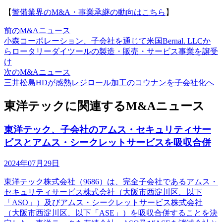
【
警備業界のM&A・事業承継の動向はこちら
】
前のM&Aニュース
小森コーポレーション、子会社を通じて米国Bernal. LLCか
らロータリーダイツールの製造・販売・サービス事業を譲受
け
次のM&Aニュース
三井松島HDが感熱レジロール加工のコウナンを子会社化へ
東洋テックに関連するM&Aニュース
東洋テック、子会社のアムス・セキュリティサー
ビスとアムス・シークレットサービスを吸収合併
2024年07月29日
東洋テック株式会社（9686）は、完全子会社であるアムス・
セキュリティサービス株式会社（大阪市西淀川区、以下
「ASO」）及びアムス・シークレットサービス株式会社
（大阪市西淀川区、以下「ASE」）を吸収合併することを決