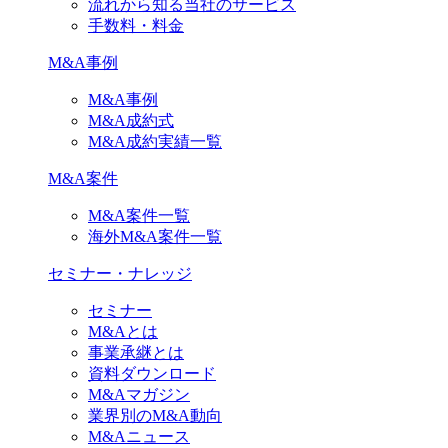
流れから知る当社のサービス
手数料・料金
M&A事例
M&A事例
M&A成約式
M&A成約実績一覧
M&A案件
M&A案件一覧
海外M&A案件一覧
セミナー・ナレッジ
セミナー
M&Aとは
事業承継とは
資料ダウンロード
M&Aマガジン
業界別のM&A動向
M&Aニュース