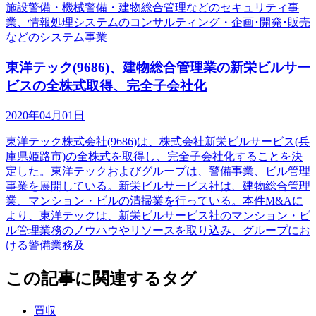
施設警備・機械警備・建物総合管理などのセキュリティ事
業、情報処理システムのコンサルティング・企画･開発･販売
などのシステム事業
東洋テック(9686)、建物総合管理業の新栄ビルサー
ビスの全株式取得、完全子会社化
2020年04月01日
東洋テック株式会社(9686)は、株式会社新栄ビルサービス(兵
庫県姫路市)の全株式を取得し、完全子会社化することを決
定した。東洋テックおよびグループは、警備事業、ビル管理
事業を展開している。新栄ビルサービス社は、建物総合管理
業、マンション・ビルの清掃業を行っている。本件M&Aに
より、東洋テックは、新栄ビルサービス社のマンション・ビ
ル管理業務のノウハウやリソースを取り込み、グループにお
ける警備業務及
この記事に関連するタグ
買収