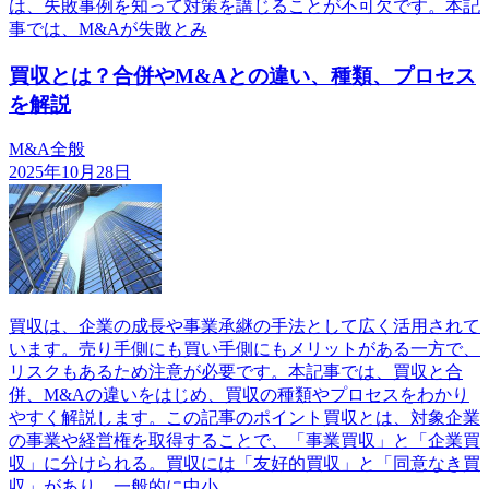
は、失敗事例を知って対策を講じることが不可欠です。本記
事では、M&Aが失敗とみ
買収とは？合併やM&Aとの違い、種類、プロセス
を解説
M&A全般
2025年10月28日
買収は、企業の成長や事業承継の手法として広く活用されて
います。売り手側にも買い手側にもメリットがある一方で、
リスクもあるため注意が必要です。本記事では、買収と合
併、M&Aの違いをはじめ、買収の種類やプロセスをわかり
やすく解説します。この記事のポイント買収とは、対象企業
の事業や経営権を取得することで、「事業買収」と「企業買
収」に分けられる。買収には「友好的買収」と「同意なき買
収」があり、一般的に中小