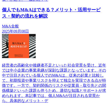
個人でもM&Aはできる？メリット・活用サービ
ス・契約の流れを解説
M&A全般
2025年09月08日
経営者の高齢化や後継者不足といった社会背景を受け、近年
では中小企業の事業承継が深刻な課題となっています。その
中で注目されている個人でのM&Aは、従来の起業と比較し
て、初期投資や事業リスクを抑えて独立を実現できる点が特
徴です。一方で、契約関係のリスクや従業員・取引先との関
係構築といった課題も伴うため、適切な知識とサポートが求
められます。本記事では、個人M&Aが注目される背景か
ら、具体的なメリット・デ