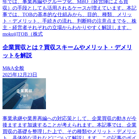
年では、事業再編やグループ化、MBO（経営陣による買
収）の手段としても活用されるケースが増えています。本記
事では、TOBの基本的な仕組みから、目的、種類、メリッ
ト・デメリット、手続きの流れ、判断時の注意点までを、株
主・経営者それぞれの立場からわかりやすく解説します。
mokuji]TOB（株式
企業買収とは？買収スキームやメリット・デメリ
ットを解説
M&A全般
2025年12月23日
事業承継や業界再編への対応策として、企業買収の動きが今
後ますます加速することが考えられます。本記事では、企業
買収の基礎を整理した上で、その種類やメリット・デメリッ
ト、具体的な流れなどについて解説します。この記事のポイ