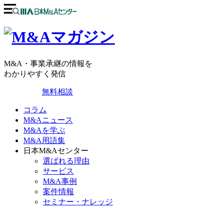
M&A・事業承継の情報を
わかりやすく発信
無料相談
コラム
M&Aニュース
M&Aを学ぶ
M&A用語集
日本M&Aセンター
選ばれる理由
サービス
M&A事例
案件情報
セミナー・ナレッジ