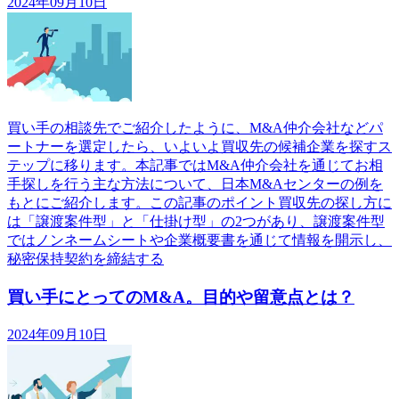
2024年09月10日
買い手の相談先でご紹介したように、M&A仲介会社などパ
ートナーを選定したら、いよいよ買収先の候補企業を探すス
テップに移ります。本記事ではM&A仲介会社を通じてお相
手探しを行う主な方法について、日本M&Aセンターの例を
もとにご紹介します。この記事のポイント買収先の探し方に
は「譲渡案件型」と「仕掛け型」の2つがあり、譲渡案件型
ではノンネームシートや企業概要書を通じて情報を開示し、
秘密保持契約を締結する
買い手にとってのM&A。目的や留意点とは？
2024年09月10日