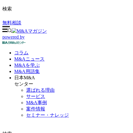
検索
無料相談
powered by
コラム
M&A
ニュース
M&Aを
学ぶ
M&A
用語集
日本M&A
センター
選ばれる理由
サービス
M&A事例
案件情報
セミナー・ナレッジ