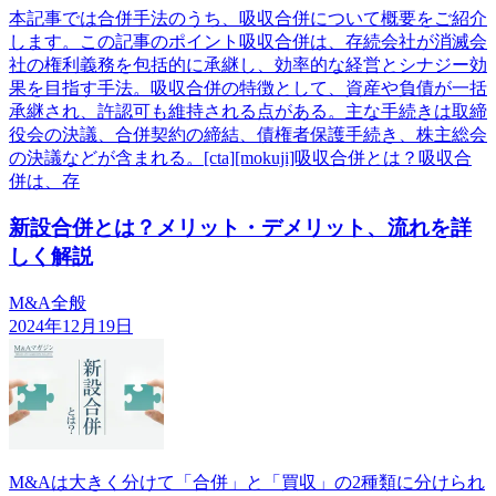
本記事では合併手法のうち、吸収合併について概要をご紹介
します。この記事のポイント吸収合併は、存続会社が消滅会
社の権利義務を包括的に承継し、効率的な経営とシナジー効
果を目指す手法。吸収合併の特徴として、資産や負債が一括
承継され、許認可も維持される点がある。主な手続きは取締
役会の決議、合併契約の締結、債権者保護手続き、株主総会
の決議などが含まれる。[cta][mokuji]吸収合併とは？吸収合
併は、存
新設合併とは？メリット・デメリット、流れを詳
しく解説
M&A全般
2024年12月19日
M&Aは大きく分けて「合併」と「買収」の2種類に分けられ