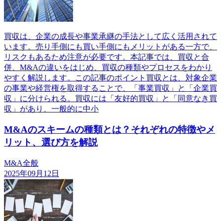
買収は、企業の成長や事業承継の手法として広く活用されて
います。売り手側にも買い手側にもメリットがある一方で、
リスクもあるため注意が必要です。本記事では、買収と合
併、M&Aの違いをはじめ、買収の種類やプロセスをわかり
やすく解説します。この記事のポイント買収とは、対象企業
の事業や経営権を取得することで、「事業買収」と「企業買
収」に分けられる。買収には「友好的買収」と「同意なき買
収」があり、一般的に中小
M&Aのスキームの種類とは？それぞれの特徴やメ
リット、選び方を解説
M&A全般
2025年09月12日