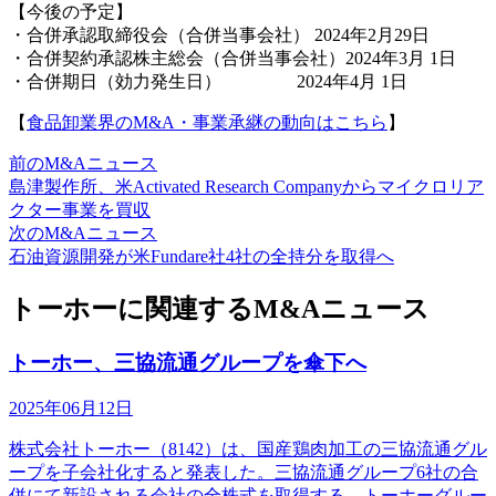
【今後の予定】
・合併承認取締役会（合併当事会社） 2024年2月29日
・合併契約承認株主総会（合併当事会社）2024年3月 1日
・合併期日（効力発生日） 2024年4月 1日
【
食品卸業界のM&A・事業承継の動向はこちら
】
前のM&Aニュース
島津製作所、米Activated Research Companyからマイクロリア
クター事業を買収
次のM&Aニュース
石油資源開発が米Fundare社4社の全持分を取得へ
トーホーに関連するM&Aニュース
トーホー、三協流通グループを傘下へ
2025年06月12日
株式会社トーホー（8142）は、国産鶏肉加工の三協流通グル
ープを子会社化すると発表した。三協流通グループ6社の合
併にて新設される会社の全株式を取得する。トーホーグルー