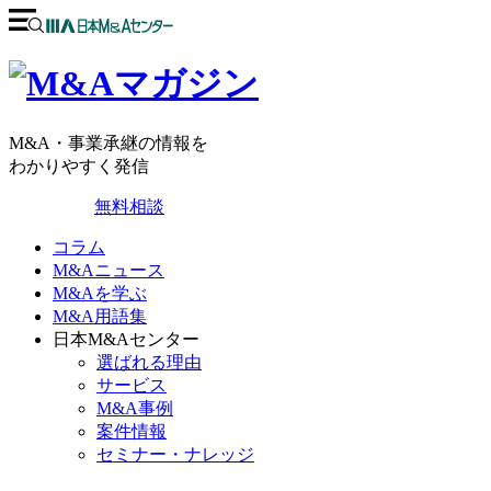
M&A・事業承継の情報を
わかりやすく発信
無料相談
コラム
M&Aニュース
M&Aを学ぶ
M&A用語集
日本M&Aセンター
選ばれる理由
サービス
M&A事例
案件情報
セミナー・ナレッジ