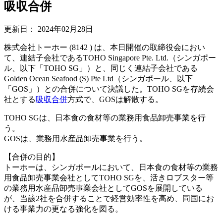
吸収合併
更新日：
2024年02月28日
株式会社トーホー (8142 ) は、本日開催の取締役会におい
て、連結子会社であるTOHO Singapore Pte. Ltd.（シンガポー
ル、以下「TOHO SG」）と、同じく連結子会社である
Golden Ocean Seafood (S) Pte Ltd（シンガポール、以下
「GOS」）との合併について決議した。TOHO SGを存続会
社とする
吸収合併
方式で、GOSは解散する。
TOHO SGは、日本食の食材等の業務用食品卸売事業を行
う。
GOSは、業務用水産品卸売事業を行う。
【合併の目的】
トーホーは、シンガポールにおいて、日本食の食材等の業務
用食品卸売事業会社としてTOHO SGを、活きロブスター等
の業務用水産品卸売事業会社としてGOSを展開している
が、当該2社を合併することで経営効率性を高め、同国にお
ける事業力の更なる強化を図る。