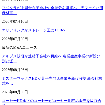
フジクラが中国合弁子会社の全持分を譲渡へ 光ファイバ用
母材事…
2026年07月10日
エリアリンクがストレージ王にTOBへ
2026年07月08日
最新のM&Aニュース
アルプス技研が連結子会社を再編へ 農業生産事業の新設分
割と派…
2026年08月06日
ミスターマックスHDが菓子専門店事業を新設分割 新会社株
式を…
2026年08月06日
コーセーHD傘下のコーセーがコーセー化粧品販売を吸収合