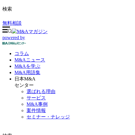
検索
無料相談
powered by
コラム
M&A
ニュース
M&Aを
学ぶ
M&A
用語集
日本M&A
センター
選ばれる理由
サービス
M&A事例
案件情報
セミナー・ナレッジ