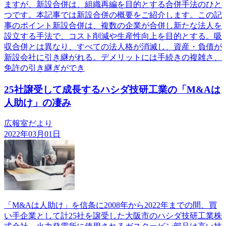
ますが、新設合併は、組織再編を目的とする合併手法のひと
つです。本記事では新設合併の概要をご紹介します。この記
事のポイント新設合併は、複数の企業が合併し新たな法人を
設立する手法で、コスト削減や生産性向上を目的とする。吸
収合併とは異なり、すべての法人格が消滅し、資産・負債が
新設会社に引き継がれる。デメリットには手続きの複雑さ、
免許の引き継ぎができ
25社譲受して成長するハシダ技研工業の「M&Aは
人助け」の凄み
広報室だより
2022年03月01日
「M&Aは人助け」を信条に2008年から2022年までの間、買
い手企業として計25社を譲受した大阪市のハシダ技研工業株