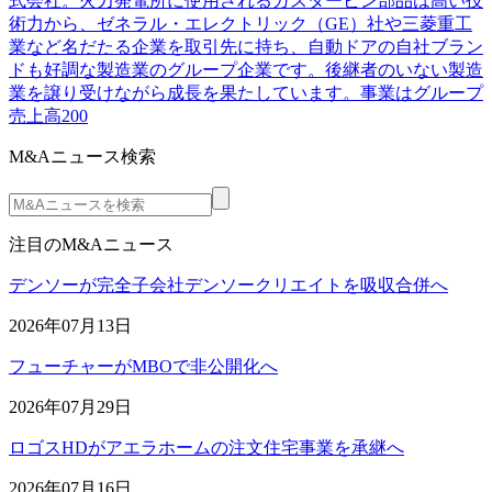
式会社。火力発電所に使用されるガスタービン部品は高い技
術力から、ゼネラル・エレクトリック（GE）社や三菱重工
業など名だたる企業を取引先に持ち、自動ドアの自社ブラン
ドも好調な製造業のグループ企業です。後継者のいない製造
業を譲り受けながら成長を果たしています。事業はグループ
売上高200
M&Aニュース検索
注目のM&Aニュース
デンソーが完全子会社デンソークリエイトを吸収合併へ
2026年07月13日
フューチャーがMBOで非公開化へ
2026年07月29日
ロゴスHDがアエラホームの注文住宅事業を承継へ
2026年07月16日