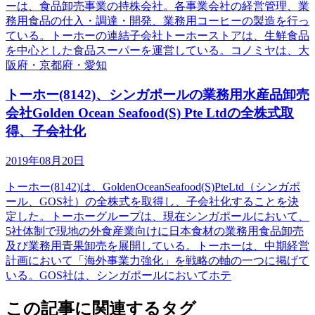
ーは、食品卸売事業の持株会社。各事業会社の経営管理、業
務用食品の仕入・調達・開発、業務用コーヒーの製造を行っ
ている。トーホーの連結子会社トーホーストアは、生鮮食品
を中心とした食品スーパーを運営している。コノミヤは、大
阪府・京都府・愛知
トーホー(8142)、シンガポールの業務用水産品卸売
会社Golden Ocean Seafood(S) Pte Ltdの全株式取
得、子会社化
2019年08月20日
トーホー(8142)は、GoldenOceanSeafood(S)PteLtd（シンガポ
ール、GOS社）の全株式を取得し、子会社化することを決
定した。トーホーグループは、現在シンガポールにおいて、
5社体制で現地の外食産業向けに日本食材の業務用食品卸売
及び業務用青果卸売を展開している。トーホーは、中期経営
計画において「海外事業力強化」を戦略の軸の一つに掲げて
いる。GOS社は、シンガポールにおいてホテ
この記事に関連するタグ