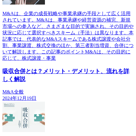
M&Aは、企業の成長戦略や事業承継の手段として広く活用
されています。M&Aは、事業承継や経営資源の補完、新規
市場への参入など、さまざまな目的で実施され、その目的や
状況に応じて選択すべきスキーム（手法）は異なります。本
記事では、代表的なM&Aスキームである株式譲渡や会社分
割、事業譲渡、株式交換のほか、第三者割当増資、合併につ
いて解説します。この記事のポイントM&Aは、その目的に
応じて、株式譲渡・事業
吸収合併とは？メリット・デメリット、流れを詳
しく解説
M&A全般
2024年12月19日