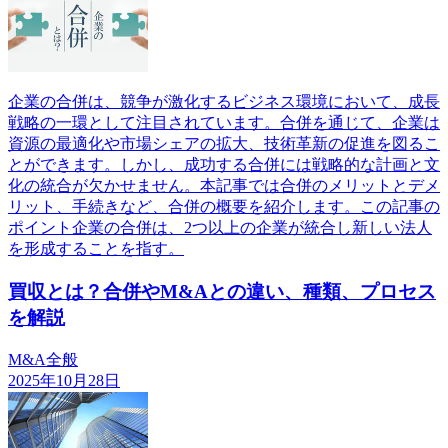
企業の合併は、競争が激化するビジネス環境において、成長
戦略の一環として注目されています。合併を通じて、企業は
資源の最適化や市場シェアの拡大、技術革新の促進を図るこ
とができます。しかし、成功する合併には戦略的な計画と文
化の統合が欠かせません。本記事では合併のメリットとデメ
リット、手続きなど、合併の概要を紹介します。この記事の
ポイント企業の合併は、2つ以上の企業が統合し新しい法人
を形成することを指す。
買収とは？合併やM&Aとの違い、種類、プロセス
を解説
M&A全般
2025年10月28日