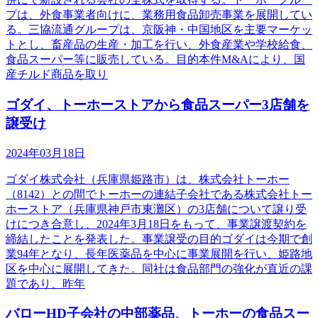
プは、外食事業者向けに、業務用食品卸売事業を展開してい
る。三協流通グループは、京阪神・中国地区を主要マーケッ
トとし、畜産品の生産・加工を行い、外食産業や学校給食、
食品スーパー等に販売している。目的本件M&Aにより、国
産チルド商品を取り
ゴダイ、トーホーストアから食品スーパー3店舗を
譲受け
2024年03月18日
ゴダイ株式会社（兵庫県姫路市）は、株式会社トーホー
（8142）との間でトーホーの連結子会社である株式会社トー
ホーストア（兵庫県神戸市東灘区）の3店舗について譲り受
けにつき合意し、2024年3月18日をもって、事業譲渡契約を
締結したことを発表した。事業譲受の目的ゴダイは今期で創
業94年となり、長年医薬品を中心に事業展開を行い、姫路地
区を中心に展開してきた。同社は食品部門の強化が直近の課
題であり、昨年
バローHD子会社の中部薬品、トーホーの食品スー