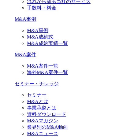
流れから知る当社のサービス
手数料・料金
M&A事例
M&A事例
M&A成約式
M&A成約実績一覧
M&A案件
M&A案件一覧
海外M&A案件一覧
セミナー・ナレッジ
セミナー
M&Aとは
事業承継とは
資料ダウンロード
M&Aマガジン
業界別のM&A動向
M&Aニュース