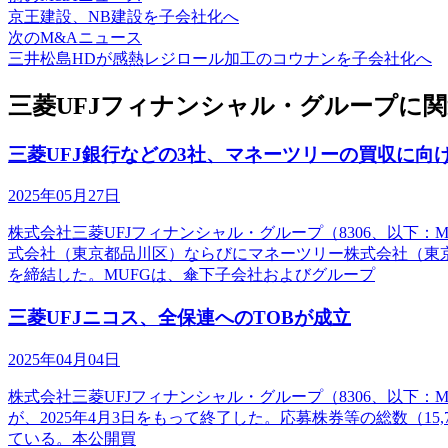
京王建設、NB建設を子会社化へ
次のM&Aニュース
三井松島HDが感熱レジロール加工のコウナンを子会社化へ
三菱UFJフィナンシャル・グループに
三菱UFJ銀行などの3社、マネーツリーの買収に向
2025年05月27日
株式会社三菱UFJフィナンシャル・グループ（8306、以下
式会社（東京都品川区）ならびにマネーツリー株式会社（東京
を締結した。MUFGは、傘下子会社およびグループ
三菱UFJニコス、全保連へのTOBが成立
2025年04月04日
株式会社三菱UFJフィナンシャル・グループ（8306、以下：
が、2025年4月3日をもって終了した。応募株券等の総数（15,71
ている。本公開買