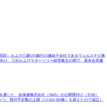
代田区）および三菱UFJ銀行の連結子会社であるウェルスナビ株
渡に向け、三社およびマネーツリー経営株主の間で、基本合意書
を通じた、全保連株式会社（5845）の公開買付け（TOB）
、かつ、買付予定数の上限（13,026,385株）を超えたので成立し