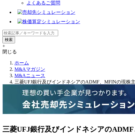
よくあるご質問
+
閉じる
ホーム
M&Aマガジン
M&Aニュース
三菱UFJ銀行及びインドネシアのADMF、MFINの現
三菱UFJ銀行及びインドネシアのADM