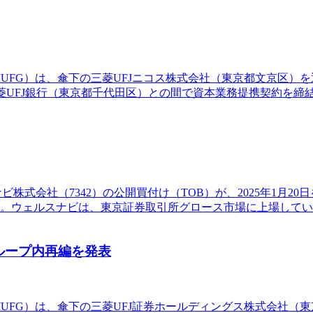
MUFG）は、傘下の三菱UFJニコス株式会社（東京都文京区）
菱UFJ銀行（東京都千代田区）との間で資本業務提携契約を締
式会社（7342）の公開買付け（TOB）が、2025年1月20日を
している。ウェルスナビは、東京証券取引所グロース市場に上場して
グループ内再編を発表
MUFG）は、傘下の三菱UFJ証券ホールディングス株式会社（