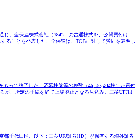
を通じ、全保連株式会社（5845）の普通株式を、公開買付け
結することを発表した。全保連は、TOBに対して賛同を表明し
もって終了した。応募株券等の総数（46,563,404株）が買付
いるが、所定の手続を経て上場廃止となる見込み。三菱UFJ銀
東京都千代田区、以下：三菱UFJ証券HD）が保有する海外証券