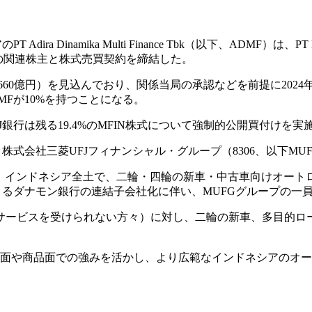
namika Multi Finance Tbk（以下、ADMF）は、PT Mand
iおよびその関連株主と株式売買契約を締結した。
（約660億円）を見込んでおり、関係当局の承認などを前提に20
DMFが10%を持つことになる。
銀行は残る19.4%のMFIN株式について強制的公開買付けを実
株式会社三菱UFJフィナンシャル・グループ（8306、以下MU
業。インドネシア全土で、二輪・四輪の新車・中古車向けオート
行によるダナモン銀行の連結子会社化に伴い、MUFGグループの一
ed層（銀行のサービスを受けられない方々）に対し、二輪の新車、
地域面や商品面での強みを活かし、より広範なインドネシアのオ