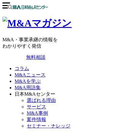
M&A・事業承継の情報を
わかりやすく発信
無料相談
コラム
M&Aニュース
M&Aを学ぶ
M&A用語集
日本M&Aセンター
選ばれる理由
サービス
M&A事例
案件情報
セミナー・ナレッジ