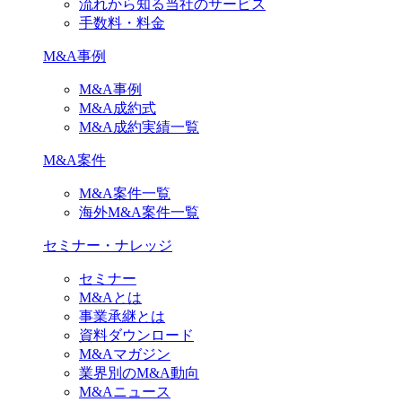
流れから知る当社のサービス
手数料・料金
M&A事例
M&A事例
M&A成約式
M&A成約実績一覧
M&A案件
M&A案件一覧
海外M&A案件一覧
セミナー・ナレッジ
セミナー
M&Aとは
事業承継とは
資料ダウンロード
M&Aマガジン
業界別のM&A動向
M&Aニュース