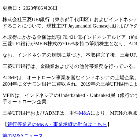
更新日：
2023年06月26日
株式会社三菱UFJ銀行（東京都千代田区）およびインドネシアのPT Adira Di
することについて、現株主PT Jayamandiri Gemasejat
本取得にかかる金額は総額 70,421 億インドネシアルピア
三菱UFJ銀行がMFIN株式の70.6%を持つ筆頭株主となり、A
なお、インドネシアの規制に基づき、本取得完了後、三菱UFJ
三菱UFJ銀行は、金融業およびその他付帯業務を行っている。
ADMFは、オートローン事業を営むインドネシアの上場企
2004年にダナモン銀行に買収され、2019年の三菱UFJ銀
MFINは、インドネシアのUnderbanked・Unbank
手オートローン企業。
三菱UFJ銀行およびADMFは、本件
M&A
により、MFINの
【
銀行等業界のM&A・事業承継の動向はこちら
】
前のM&Aニュース