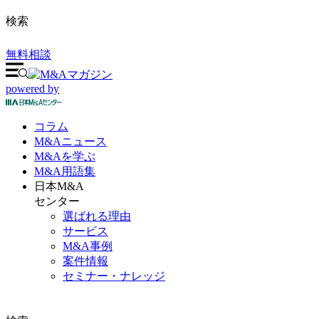
検索
無料相談
powered by
コラム
M&A
ニュース
M&Aを
学ぶ
M&A
用語集
日本M&A
センター
選ばれる理由
サービス
M&A事例
案件情報
セミナー・ナレッジ