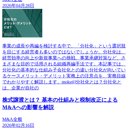
2026年04月28日
事業の成長や再編を検討する中で、「分社化」という選択肢
を目にする経営者も多いのではないでしょうか。分社化は、
経営効率の向上や新規事業への挑戦、事業承継対策など、さ
まざまな目的で活用される組織再編手法です。本記事では、
分社化の基本的な仕組み子会社化との違い分社化が向いてい
るケースメリット・デメリット実務上の注意点を、実務目線
でわかりやすく解説します。mokuji]分社化とは？分社化と
は、企業が自社の
株式譲渡とは？ 基本の仕組みと税制改正による
M&Aへの影響を解説
M&A全般
2026年02月16日