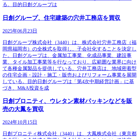
る。目的日創グループは
日創グループ、住宅建築の穴井工務店を買収
2025年06月23日
日創グループ株式会社（3440）は、株式会社穴井工務店（福
岡県福岡市）の全株式を取得し、子会社化することを決定し
た。日創グループは、金属加工事業、化成品事業、建設事
業、タイル加工事業等を行なっており、広範囲な業界に向け
て各種金属製品を提供している。穴井工務店は、地域密着型
の住宅企画・設計・施工・販売およびリフォーム事業を展開
している。目的日創グループは「第4次中期経営計画」に基
づき、M&A投資を成
日創プロニティ、ウレタン素材パッキンなどを販
売の大鳳を買収
2024年10月15日
日創プロニティ株式会社（3440）は、大鳳株式会社（東京都