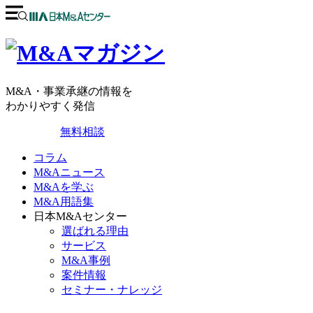
M&A・事業承継の情報を
わかりやすく発信
無料相談
コラム
M&Aニュース
M&Aを学ぶ
M&A用語集
日本M&Aセンター
選ばれる理由
サービス
M&A事例
案件情報
セミナー・ナレッジ