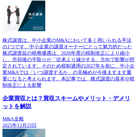
株式譲渡は、中小企業のM&Aにおいて多く用いられる手法
の1つです。中小企業の譲渡オーナーにとって魅力的だった
株式譲渡益の税務優遇は、2026年度の税制改正により縮小
し、売却後の手取りが「従来より減少する」方向で影響が想
定されています。そのため税制適用の2027年を前に、中小企
業M&Aでは「いつ譲渡するか」の見極めが今後ますます重
要になると考えられます。本記事では、株式譲渡の基本や税
制改正による影響
企業買収とは？買収スキームやメリット・デメリ
ットを解説
M&A全般
2025年12月23日