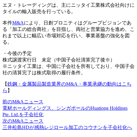
エヌ・トレーディングは、主にニッタイ工業株式会社向けに
タイルの輸入販売を行っている。
本件
M&A
により、日創プロニティはグループビジョンであ
る「加工の総合商社」を目指し、両社と営業協力を進め、こ
れまで以上に幅広い市場対応を行い、事業基盤の強化を図
る。
・今後の予定
株式譲渡実行日 未定（中国子会社清算完了後※）
※ニッタイ工業は、中国に子会社を所有しており、中国子会
社の清算完了は株式取得の履行条件。
【
鉄鋼・金属製品製造業界のM&A・事業承継の動向はこち
ら
】
前のM&Aニュース
電材ホールディングス、シンガポールのHuationg Holdings
Pte. Ltd.を子会社化
次のM&Aニュース
三井松島HDが感熱レジロール加工のコウナンを子会社化へ