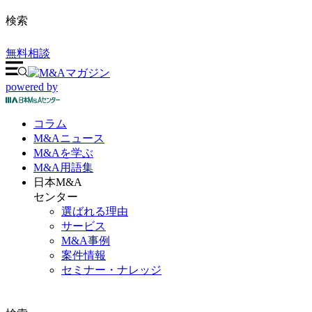
検索
無料相談
powered by
コラム
M&A
ニュース
M&Aを
学ぶ
M&A
用語集
日本M&A
センター
選ばれる理由
サービス
M&A事例
案件情報
セミナー・ナレッジ