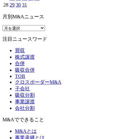
28
29
30
31
月別M&Aニュース
注目ニュースワード
買収
株式譲渡
合併
吸収合併
TOB
クロスボーダーM&A
子会社
吸収分割
事業譲渡
会社分割
M&Aでできること
M&Aとは
事業承継とは