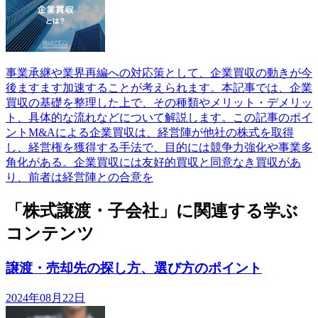
事業承継や業界再編への対応策として、企業買収の動きが今
後ますます加速することが考えられます。本記事では、企業
買収の基礎を整理した上で、その種類やメリット・デメリッ
ト、具体的な流れなどについて解説します。この記事のポイ
ントM&Aによる企業買収は、経営陣が他社の株式を取得
し、経営権を獲得する手法で、目的には競争力強化や事業多
角化がある。企業買収には友好的買収と同意なき買収があ
り、前者は経営陣との合意を
「株式譲渡・子会社」に関連する学ぶ
コンテンツ
譲渡・売却先の探し方、選び方のポイント
2024年08月22日