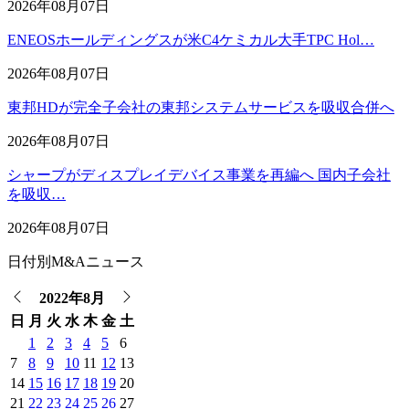
2026年08月07日
ENEOSホールディングスが米C4ケミカル大手TPC Hol…
2026年08月07日
東邦HDが完全子会社の東邦システムサービスを吸収合併へ
2026年08月07日
シャープがディスプレイデバイス事業を再編へ 国内子会社
を吸収…
2026年08月07日
日付別M&Aニュース
2022年8月
日
月
火
水
木
金
土
1
2
3
4
5
6
7
8
9
10
11
12
13
14
15
16
17
18
19
20
21
22
23
24
25
26
27