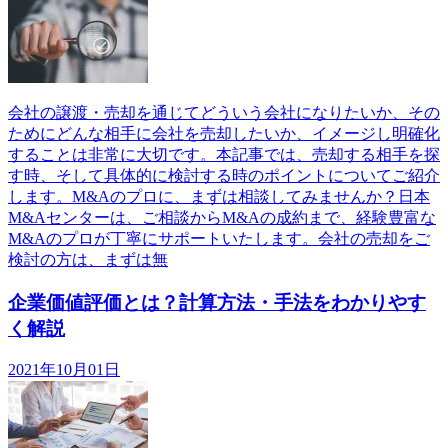
会社の譲渡・売却を通じてどういう会社になりたいか、その
ためにどんな相手に会社を売却したいか、イメージし明確化
することは非常に大切です。本記事では、売却する相手を探
す時、そして具体的に検討する時のポイントについてご紹介
します。M&Aのプロに、まずは相談してみませんか？日本
M&Aセンターは、ご相談からM&Aの成約まで、経験豊富な
M&Aのプロが丁寧にサポートいたします。会社の売却をご
検討の方は、まずは無
企業価値評価とは？計算方法・手法をわかりやす
く解説
2021年10月01日