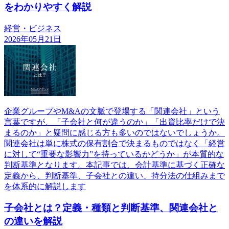
をわかりやすく解説
経営・ビジネス
2026年05月21日
企業グループやM&Aの文脈で登場する「関連会社」という
言葉ですが、「子会社と何が違うのか」「出資比率だけで決
まるのか」と疑問に感じる方も多いのではないでしょうか。
関連会社は単に株式の保有割合で決まるものではなく「経営
に対して“重要な影響力”を持っているかどうか」が本質的な
判断基準となります。本記事では、会計基準に基づく正確な
定義から、判断基準、子会社との違い、持分法の仕組みまで
を体系的に解説します
子会社とは？定義・種類と判断基準、関連会社と
の違いを解説