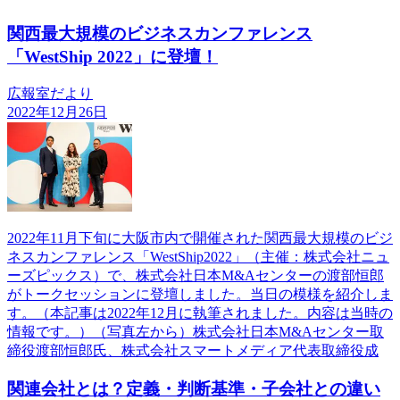
関西最大規模のビジネスカンファレンス
「WestShip 2022」に登壇！
広報室だより
2022年12月26日
2022年11月下旬に大阪市内で開催された関西最大規模のビジ
ネスカンファレンス「WestShip2022」（主催：株式会社ニュ
ーズピックス）で、株式会社日本M&Aセンターの渡部恒郎
がトークセッションに登壇しました。当日の模様を紹介しま
す。（本記事は2022年12月に執筆されました。内容は当時の
情報です。）（写真左から）株式会社日本M&Aセンター取
締役渡部恒郎氏、株式会社スマートメディア代表取締役成
関連会社とは？定義・判断基準・子会社との違い