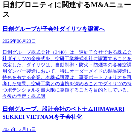
日創プロニティに関連するM&Aニュー
ス
日創グループが子会社ダイリツを譲渡へ
2026年06月23日
日創グループ株式会社（3440）は、連結子会社である株式会
社ダイリツの全株式を、空研工業株式会社に譲渡することを
決定した。ダイリツは、自動制御・防火・防煙等の各種空調
用ダンパー製造において、特にオーダーメイドの製品製造に
特色を有する企業。本株式譲渡は、事業ポートフォリオを再
考した結果、空研工業との連携を深めることでダイリツの持
つポテンシャルを最大限に発揮することを目的としている。
今後の予定：株式譲
日創グループ、設計会社のベトナムHIMAWARI
SEKKEI VIETNAMを子会社化
2025年12月15日