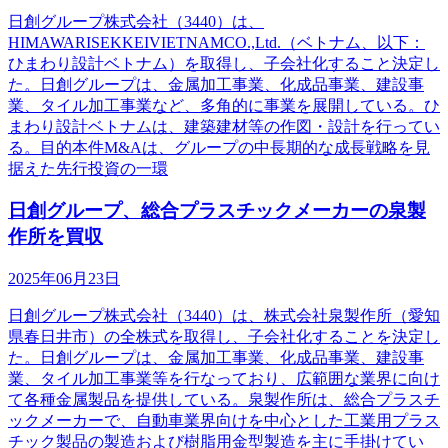
日創グループ株式会社（3440）は、
HIMAWARISEKKEIVIETNAMCO.,Ltd.（ベトナム、以下：
ひまわり設計ベトナム）を取得し、子会社化すること決定し
た。日創グループは、金属加工事業、化成品事業、建設事
業、タイル加工事業など、多角的に事業を展開している。ひ
まわり設計ベトナムは、建築建材等の作図・設計を行ってい
る。目的本件M&Aは、グループの中長期的な成長戦略を見
据えた先行投資の一環
日創グループ、総合プラスチックメーカーの泉製
作所を買収
2025年06月23日
日創グループ株式会社（3440）は、株式会社泉製作所（愛知
県春日井市）の全株式を取得し、子会社化することを決定し
た。日創グループは、金属加工事業、化成品事業、建設事
業、タイル加工事業等を行なっており、広範囲な業界に向け
て各種金属製品を提供している。泉製作所は、総合プラスチ
ックメーカーで、自動車業界向けを中心とした工業用プラス
チック製品の製造および樹脂用金型製造を主に手掛けてい