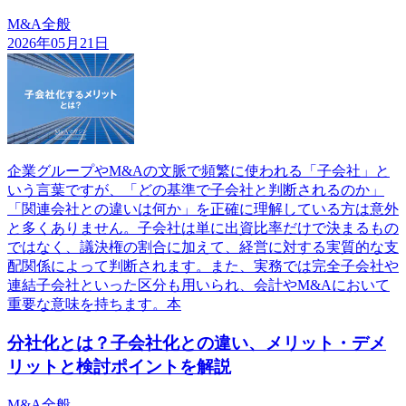
M&A全般
2026年05月21日
企業グループやM&Aの文脈で頻繁に使われる「子会社」と
いう言葉ですが、「どの基準で子会社と判断されるのか」
「関連会社との違いは何か」を正確に理解している方は意外
と多くありません。子会社は単に出資比率だけで決まるもの
ではなく、議決権の割合に加えて、経営に対する実質的な支
配関係によって判断されます。また、実務では完全子会社や
連結子会社といった区分も用いられ、会計やM&Aにおいて
重要な意味を持ちます。本
分社化とは？子会社化との違い、メリット・デメ
リットと検討ポイントを解説
M&A全般