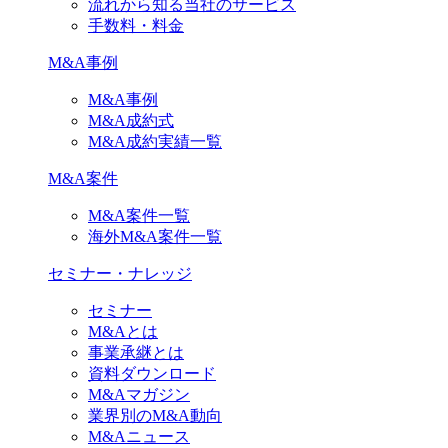
流れから知る当社のサービス
手数料・料金
M&A事例
M&A事例
M&A成約式
M&A成約実績一覧
M&A案件
M&A案件一覧
海外M&A案件一覧
セミナー・ナレッジ
セミナー
M&Aとは
事業承継とは
資料ダウンロード
M&Aマガジン
業界別のM&A動向
M&Aニュース