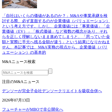
「自社はいくらの価値があるのか？」M&Aや事業承継を検
討する際、必ず直面するのが企業価値（バリュエーション）
という考え方です。しかし、企業価値には「事業価値」「企
業価値（EV）」「株式価値」など複数の概念があり、それ
らを正しく理解しないまま進めてしまうと、「思っていた金
額と実際に手元へ残る金額が違う」という結果になりかねま
せん。本記事では、M&A実務の視点から、企業価値（バリ
ュエーション）の基本的
M&Aニュース検索
注目のM&Aニュース
デンソーが完全子会社デンソークリエイトを吸収合併へ
2026年07月13日
フューチャーがMBOで非公開化へ