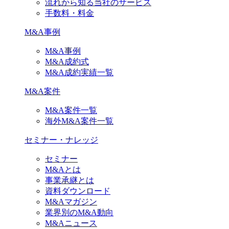
流れから知る当社のサービス
手数料・料金
M&A事例
M&A事例
M&A成約式
M&A成約実績一覧
M&A案件
M&A案件一覧
海外M&A案件一覧
セミナー・ナレッジ
セミナー
M&Aとは
事業承継とは
資料ダウンロード
M&Aマガジン
業界別のM&A動向
M&Aニュース