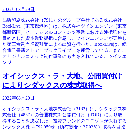
2022年08月29日
凸版印刷株式会社（7911）のグループ会社である株式会社
BookLive（東京都港区）は、株式会社ツインエンジン（東京
都新宿区）と、デジタルコンテンツ事業における連携強化を
目的とした資本業務提携に合意し、ツインエンジンが実施し
た第三者割当増資引受による出資を行った。BookLiveは、総
合電子書籍ストア「ブックライブ」を運営している。また、
オリジナルコミック制作事業にも力を入れている。ツインエ
ンジ
オイシックス・ラ・大地、公開買付け
によりシダックスの株式取得へ
2022年08月29日
オイシックス・ラ・大地株式会社（3182）は、シダックス株
式会社（4837）の普通株式を公開買付け（TOB）により取
得することを決定した。投資ファンドのユニゾンが保有する
シダックス株14,792,959株（所有割合：27.02％）取得を目指