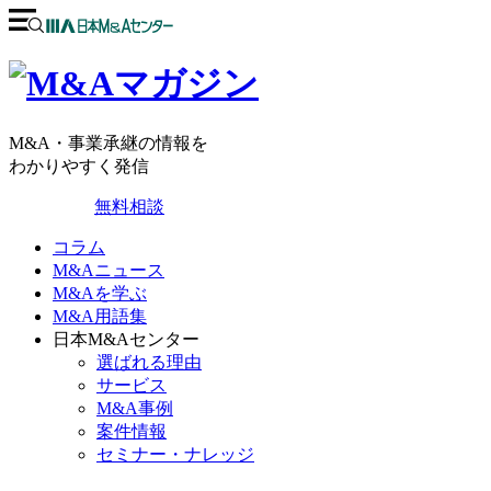
M&A・事業承継の情報を
わかりやすく発信
無料相談
コラム
M&Aニュース
M&Aを学ぶ
M&A用語集
日本M&Aセンター
選ばれる理由
サービス
M&A事例
案件情報
セミナー・ナレッジ