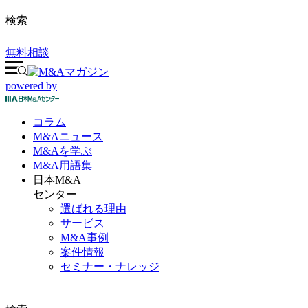
検索
無料相談
powered by
コラム
M&A
ニュース
M&Aを
学ぶ
M&A
用語集
日本M&A
センター
選ばれる理由
サービス
M&A事例
案件情報
セミナー・ナレッジ