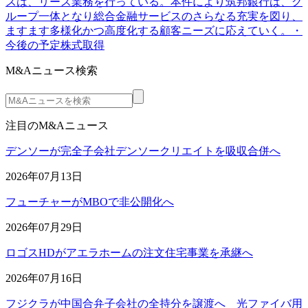
スは、リース業務を行っている。本件により筑邦銀行は、グ
ループ一体となり総合金融サービスのさらなる充実を図り、
ますます多様化かつ高度化する顧客ニーズに応えていく。・
今後の予定株式取得
M&Aニュース検索
注目のM&Aニュース
デンソーが完全子会社デンソークリエイトを吸収合併へ
2026年07月13日
フューチャーがMBOで非公開化へ
2026年07月29日
ロゴスHDがアエラホームの注文住宅事業を承継へ
2026年07月16日
フジクラが中国合弁子会社の全持分を譲渡へ 光ファイバ用