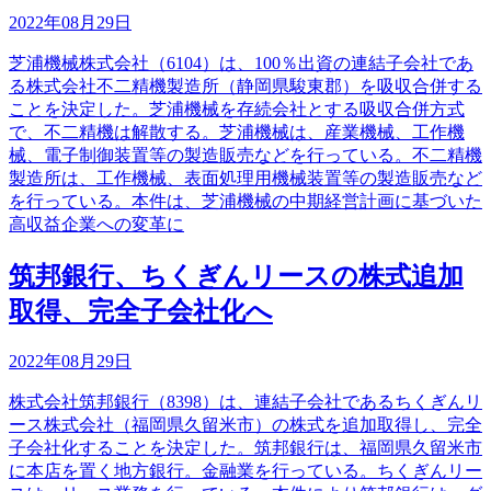
2022年08月29日
芝浦機械株式会社（6104）は、100％出資の連結子会社であ
る株式会社不二精機製造所（静岡県駿東郡）を吸収合併する
ことを決定した。芝浦機械を存続会社とする吸収合併方式
で、不二精機は解散する。芝浦機械は、産業機械、工作機
械、電子制御装置等の製造販売などを行っている。不二精機
製造所は、工作機械、表面処理用機械装置等の製造販売など
を行っている。本件は、芝浦機械の中期経営計画に基づいた
高収益企業への変革に
筑邦銀行、ちくぎんリースの株式追加
取得、完全子会社化へ
2022年08月29日
株式会社筑邦銀行（8398）は、連結子会社であるちくぎんリ
ース株式会社（福岡県久留米市）の株式を追加取得し、完全
子会社化することを決定した。筑邦銀行は、福岡県久留米市
に本店を置く地方銀行。金融業を行っている。ちくぎんリー