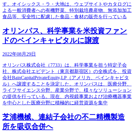
す。オイシックス・ラ・大地は、ウェブサイトやカタログに
よる一般消費者への有機野菜、特別栽培農産物、無添加加工
食品等、安全性に配慮した食品・食材の販売を行っている
オリンパス、科学事業を米投資ファン
ドのベインキャピタルに譲渡
2022年08月29日
オリンパス株式会社（7733）は、科学事業を担う特定子会
社、株式会社エビデント（東京都新宿区）の全株式を、投資
会社BainCapitalPrivateEquity,LP（アメリカ、ベインキャピタ
ル）へ譲渡することを決定した。オリンパスは、医療分野、
ライフサイエンス分野、産業分野で、様々なソリューション
の提供を行っている。現在、内視鏡事業および治療機器事業
を中心とした医療分野に積極的に経営資源を集中
芝浦機械、連結子会社の不二精機製造
所を吸収合併へ