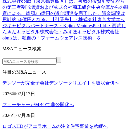
株式会社obniz（東京都豊島区）は、複数の投資引受先から
の第三者割当増資および株式会社商工組合中央金庫からの融
資による、総額3.5億円の資金調達を完了した。資金調達は
累計約5.6億円となる。【引受先】・株式会社東京大学エッ
ジキャピタルパートナーズ・KajimaVenturesPte.Ltd.・西武し
んきんキャピタル株式会社・みずほキャピタル株式会社
obnizは、独自の「ファームウェアレス技術」を
M&Aニュース検索
注目のM&Aニュース
デンソーが完全子会社デンソークリエイトを吸収合併へ
2026年07月13日
フューチャーがMBOで非公開化へ
2026年07月29日
ロゴスHDがアエラホームの注文住宅事業を承継へ