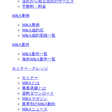
流れから知る当社のサービス
手数料・料金
M&A事例
M&A事例
M&A成約式
M&A成約実績一覧
M&A案件
M&A案件一覧
海外M&A案件一覧
セミナー・ナレッジ
セミナー
M&Aとは
事業承継とは
資料ダウンロード
M&Aマガジン
業界別のM&A動向
M&Aニュース