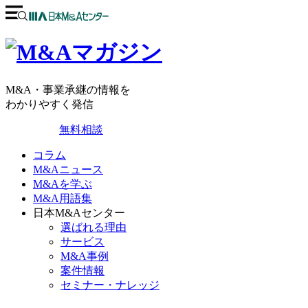
M&A・事業承継の情報を
わかりやすく発信
無料相談
コラム
M&Aニュース
M&Aを学ぶ
M&A用語集
日本M&Aセンター
選ばれる理由
サービス
M&A事例
案件情報
セミナー・ナレッジ