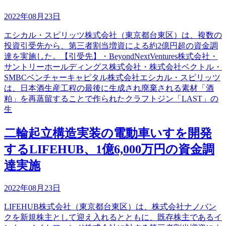
2022年08月23日
エシカル・スピリッツ株式会社（東京都台東区）は、複数の
投資引受先から、第三者割当増資による約2億円超の資金調
達を実施した。【引受先】・BeyondNextVentures株式会社・
サントリーホールディングス株式会社・株式会社ベクトル・
SMBCベンチャーキャピタル株式会社エシカル・スピリッツ
は、日本酒生産工程の最後に生成され廃棄される素材「酒
粕」を再蒸留することで作られたクラフトジン「LAST」の
生
二輪起立構造実装の電動車いすを開発
するLIFEHUB、1億6,000万円の資金調
達実施
2022年08月23日
LIFEHUB株式会社（東京都台東区）は、株式会社ナノバン
クを新規株主として迎え入れるとともに、既存株主であるイ