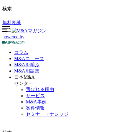
検索
無料相談
powered by
コラム
M&A
ニュース
M&Aを
学ぶ
M&A
用語集
日本M&A
センター
選ばれる理由
サービス
M&A事例
案件情報
セミナー・ナレッジ