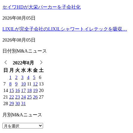
セイワHDが大栄パーカーを子会社化
2026年08月05日
LIXILが完全子会社のLIXILシャワートイレテックを吸収…
2026年08月05日
日付別M&Aニュース
2022年8月
日
月
火
水
木
金
土
1
2
3
4
5
6
7
8
9
10
11
12
13
14
15
16
17
18
19
20
21
22
23
24
25
26
27
28
29
30
31
月別M&Aニュース