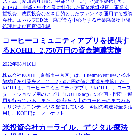
ステム（愛知県丹羽郡、中部クリーン）と資本提携した。
JGIAは、中堅・中小企業に特化した事業承継投資、事業支
援投資、成長投資などを目的としたファンドを運用する投資
会社。エネルフHDは、廃プラを中心とする産業廃棄物中間
処理および再資源化燃
コーヒーコミュニティアプリを提供す
るKOHII、2,750万円の資金調達実施
2022年08月16日
株式会社KOHII（京都市中京区）は、LifetimeVenturesと松本
龍祐氏を引受先として、2,750万円の資金調達を実施した。
KOHIIは、コーヒーコミュニティアプリ「KOHII」、ロース
ター・ショップ用のアプリ「KOHIIShop」の企画・開発・運
用を行っている。また、300記事以上のコーヒーにまつわる
オリジナルコンテンツを配信している。今回の調達資金を活
用し、KOHIIは、​マーケット
米投資会社カーライル、デジタル療法