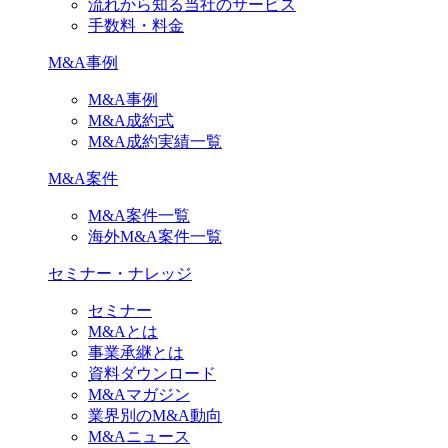
流れから知る当社のサービス
手数料・料金
M&A事例
M&A事例
M&A成約式
M&A成約実績一覧
M&A案件
M&A案件一覧
海外M&A案件一覧
セミナー・ナレッジ
セミナー
M&Aとは
事業承継とは
資料ダウンロード
M&Aマガジン
業界別のM&A動向
M&Aニュース