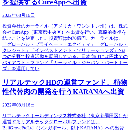
を提供するCureAppへ出資
2022年08月16日
投資会社のカーライル（アメリカ・ワシントン州）は、株式
会社CureApp（東京都中央区）へ出資を行い、戦略的提携を
結ぶことを決定した。投資額は約70億円。カーライルは、
「グローバル・プライベート・エクイティ」「グローバル・
クレジット」「インベストメント・ソリューションズ」の3
つの分野で投資活動を展開している。日本向けには円建ての
バイアウト・ファンド「カーライル・ジャパン・パートナー
ズ」を運用してい
リアルテックHDの運営ファンド、植物
性代替肉の開発を行うKARANAへ出資
2022年08月16日
リアルテックホールディングス株式会社（東京都墨田区）が
運営するリアルテックグローバルファンドは、
BaliGrovePteLtd（シンガポール、以下KARANA）への出資