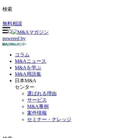
検索
無料相談
powered by
コラム
M&A
ニュース
M&Aを
学ぶ
M&A
用語集
日本M&A
センター
選ばれる理由
サービス
M&A事例
案件情報
セミナー・ナレッジ