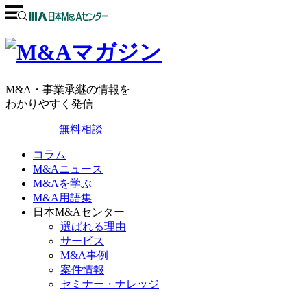
M&A・事業承継の情報を
わかりやすく発信
無料相談
コラム
M&Aニュース
M&Aを学ぶ
M&A用語集
日本M&Aセンター
選ばれる理由
サービス
M&A事例
案件情報
セミナー・ナレッジ