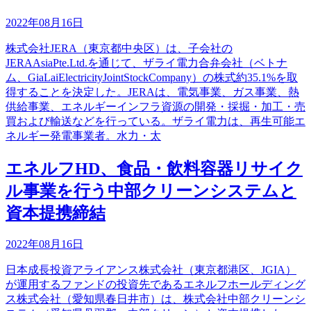
2022年08月16日
株式会社JERA（東京都中央区）は、子会社の
JERAAsiaPte.Ltd.を通じて、ザライ電力合弁会社（ベトナ
ム、GiaLaiElectricityJointStockCompany）の株式約35.1%を取
得することを決定した。JERAは、電気事業、ガス事業、熱
供給事業、エネルギーインフラ資源の開発・採掘・加工・売
買および輸送などを行っている。ザライ電力は、再生可能エ
ネルギー発電事業者。水力・太
エネルフHD、食品・飲料容器リサイク
ル事業を行う中部クリーンシステムと
資本提携締結
2022年08月16日
日本成長投資アライアンス株式会社（東京都港区、JGIA）
が運用するファンドの投資先であるエネルフホールディング
ス株式会社（愛知県春日井市）は、株式会社中部クリーンシ