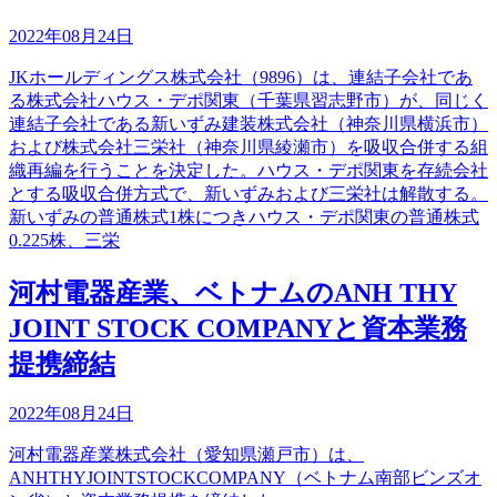
2022年08月24日
JKホールディングス株式会社（9896）は、連結子会社であ
る株式会社ハウス・デポ関東（千葉県習志野市）が、同じく
連結子会社である新いずみ建装株式会社（神奈川県横浜市）
および株式会社三栄社（神奈川県綾瀬市）を吸収合併する組
織再編を行うことを決定した。ハウス・デポ関東を存続会社
とする吸収合併方式で、新いずみおよび三栄社は解散する。
新いずみの普通株式1株につきハウス・デポ関東の普通株式
0.225株、三栄
河村電器産業、ベトナムのANH THY
JOINT STOCK COMPANYと資本業務
提携締結
2022年08月24日
河村電器産業株式会社（愛知県瀬戸市）は、
ANHTHYJOINTSTOCKCOMPANY（ベトナム南部ビンズオ