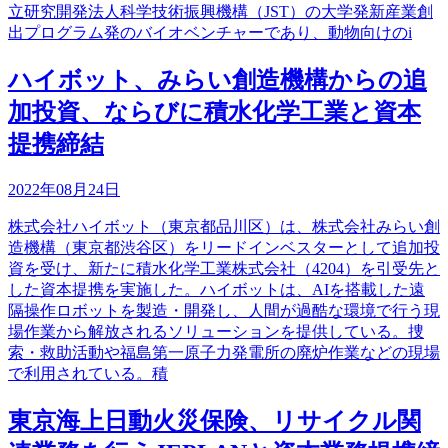
立研究開発法人科学技術振興機構（JST）の大学発新産業創
出プログラム発のバイオベンチャーであり、動物向けのi
ハイボット、みらい創造機構からの追
加投資、ならびに積水化学工業と資本
提携締結
2022年08月24日
株式会社ハイボット（東京都品川区）は、株式会社みらい創
造機構（東京都渋谷区）をリードインベスターとして追加投
資を受け、新たに積水化学工業株式会社（4204）を引受先と
した資本提携を実施した。ハイボットは、AIを搭載した遠
隔操作ロボットを製造・開発し、人間が過酷な環境で行う現
場作業から解放されるソリューションを提供している。捜
索・救助活動や福島第一原子力発電所の廃炉作業などの現場
で利用されている。積
東京海上日動火災保険、リサイクル関