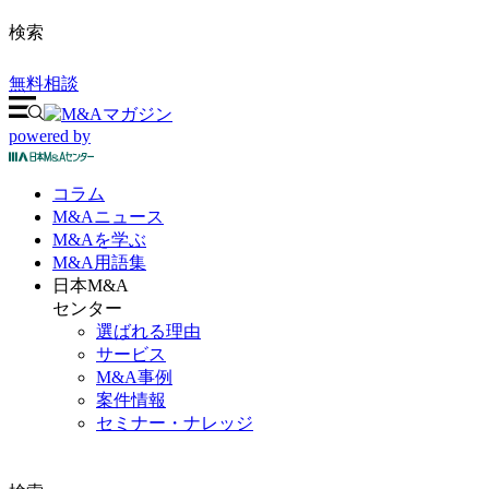
検索
無料相談
powered by
コラム
M&A
ニュース
M&Aを
学ぶ
M&A
用語集
日本M&A
センター
選ばれる理由
サービス
M&A事例
案件情報
セミナー・ナレッジ