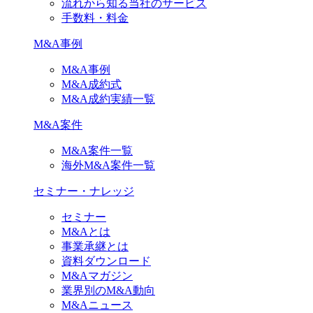
流れから知る当社のサービス
手数料・料金
M&A事例
M&A事例
M&A成約式
M&A成約実績一覧
M&A案件
M&A案件一覧
海外M&A案件一覧
セミナー・ナレッジ
セミナー
M&Aとは
事業承継とは
資料ダウンロード
M&Aマガジン
業界別のM&A動向
M&Aニュース