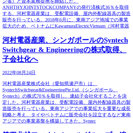
ン省）と資本業務提携を締結した。
ANHTHYJOINTSTOCKCOMPANYの発行済株式36％を取得
する。河村電器産業は、受配電設備、屋内外配線器具の製造
販売を行っている。2018年6月に、東南アジア地域での事業
拡大のため、ベトナムにKawamuraElectricVietnam（河村電器
河村電器産業、シンガポールのSyntech
Switchgear & Engineeringの株式取得、
子会社化へ
2022年08月24日
河村電器産業株式会社（愛知県瀬戸市）は、
SyntechSwitchgear&EngineeringPte.Ltd.（シンガポール、
Syntech）の株式70％を取得し、連結子会社化することを決
定した。河村電器産業は、受配電設備、屋内外配線器具の製
造販売を行っている。東南アジアでの事業拡大を重要な成長
戦略と考え、タイやベトナムに販売会社を設立するなど東南
アジアでの事業基盤を構築してきた。Syntec