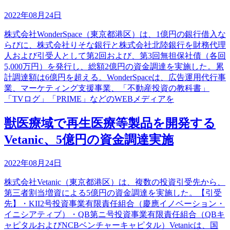
2022年08月24日
株式会社WonderSpace（東京都港区）は、1億円の銀行借入な
らびに、株式会社りそな銀行と株式会社北陸銀行を財務代理
人および引受人として第2回および、第3回無担保社債（各回
5,000万円）を発行し、総額2億円の資金調達を実施した。累
計調達額は6億円を超える。WonderSpaceは、広告運用代行事
業、マーケティング支援事業、「不動産投資の教科書」
「TVログ」「PRIME」などのWEBメディアを
獣医療域で再生医療等製品を開発する
Vetanic、5億円の資金調達実施
2022年08月24日
株式会社Vetanic（東京都港区）は、複数の投資引受先から、
第三者割当増資による5億円の資金調達を実施した。【引受
先】・KII2号投資事業有限責任組合（慶應イノベーション・
イニシアティブ）・QB第ニ号投資事業有限責任組合（QBキ
ャピタルおよびNCBベンチャーキャピタル）Vetanicは、国