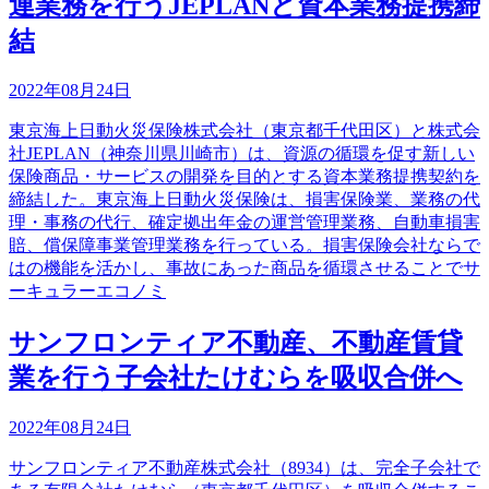
連業務を行うJEPLANと資本業務提携締
結
2022年08月24日
東京海上日動火災保険株式会社（東京都千代田区）と株式会
社JEPLAN（神奈川県川崎市）は、資源の循環を促す新しい
保険商品・サービスの開発を目的とする資本業務提携契約を
締結した。東京海上日動火災保険は、損害保険業、業務の代
理・事務の代行、確定拠出年金の運営管理業務、自動車損害
賠、償保障事業管理業務を行っている。損害保険会社ならで
はの機能を活かし、事故にあった商品を循環させることでサ
ーキュラーエコノミ
サンフロンティア不動産、不動産賃貸
業を行う子会社たけむらを吸収合併へ
2022年08月24日
サンフロンティア不動産株式会社（8934）は、完全子会社で