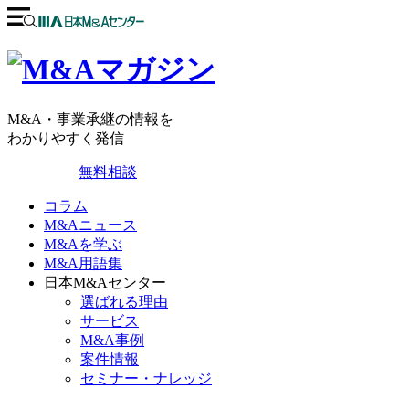
M&A・事業承継の情報を
わかりやすく発信
無料相談
コラム
M&Aニュース
M&Aを学ぶ
M&A用語集
日本M&Aセンター
選ばれる理由
サービス
M&A事例
案件情報
セミナー・ナレッジ