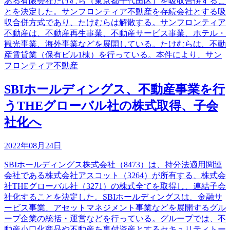
ある有限会社たけむら（東京都千代田区）を吸収合併するこ
とを決定した。サンフロンティア不動産を存続会社とする吸
収合併方式であり、たけむらは解散する。サンフロンティア
不動産は、不動産再生事業、不動産サービス事業、ホテル・
観光事業、海外事業などを展開している。たけむらは、不動
産賃貸業（保有ビル1棟）を行っている。本件により、サン
フロンティア不動産
SBIホールディングス、不動産事業を行
うTHEグローバル社の株式取得、子会
社化へ
2022年08月24日
SBIホールディングス株式会社（8473）は、持分法適用関連
会社である株式会社アスコット（3264）が所有する、株式会
社THEグローバル社（3271）の株式全てを取得し、連結子会
社化することを決定した。SBIホールディングスは、金融サ
ービス事業、アセットマネジメント事業などを展開するグル
ープ企業の統括・運営などを行っている。グループでは、不
動産小口化商品や不動産を裏付資産とするセキュリティトー