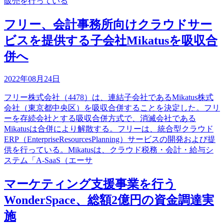
販売を行っている
フリー、会計事務所向けクラウドサー
ビスを提供する子会社Mikatusを吸収合
併へ
2022年08月24日
フリー株式会社（4478）は、連結子会社であるMikatus株式
会社（東京都中央区）を吸収合併することを決定した。フリ
ーを存続会社とする吸収合併方式で、消滅会社である
Mikatusは合併により解散する。フリーは、統合型クラウド
ERP（EnterpriseResourcesPlanning）サービスの開発および提
供を行っている。Mikatusは、クラウド税務・会計・給与シ
ステム「A-SaaS（エーサ
マーケティング支援事業を行う
WonderSpace、総額2億円の資金調達実
施