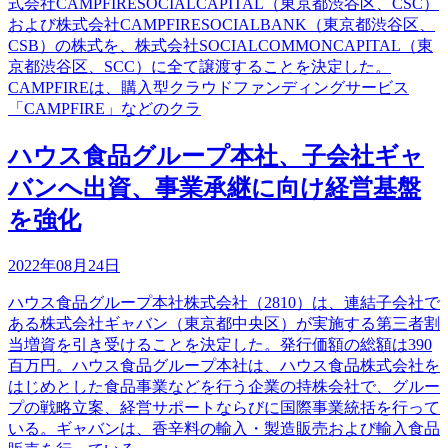
式会社CAMPFIRESOCIALCAPITAL（東京都渋谷区、CSC）
および株式会社CAMPFIRESOCIALBANK（東京都渋谷区、
CSB）の株式を、株式会社SOCIALCOMMONCAPITAL（東
京都渋谷区、SCC）に全て譲渡することを決定した。
CAMPFIREは、購入型クラウドファンディングサービス
「CAMPFIRE」などのクラ
ハウス食品グループ本社、子会社ギャ
バンへ出資、事業承継に向け経営基盤
を強化
2022年08月24日
ハウス食品グループ本社株式会社（2810）は、連結子会社で
ある株式会社ギャバン（東京都中央区）が実施する第三者割
当増資を引き受けることを決定した。発行価額の総額は390
百万円。ハウス食品グループ本社は、ハウス食品株式会社を
はじめとした食品事業などを行う企業の持株会社で、グルー
プの戦略立案、経営サポートならびに国際事業統括を行って
いる。ギャバンは、香辛料の輸入・製造販売および輸入食品