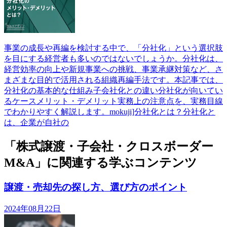
事業の成長や再編を検討する中で、「分社化」という選択肢
を目にする経営者も多いのではないでしょうか。分社化は、
経営効率の向上や新規事業への挑戦、事業承継対策など、さ
まざまな目的で活用される組織再編手法です。本記事では、
分社化の基本的な仕組み子会社化との違い分社化が向いてい
るケースメリット・デメリット実務上の注意点を、実務目線
でわかりやすく解説します。mokuji]分社化とは？分社化と
は、企業が自社の
「株式譲渡・子会社・クロスボーダー
M&A」に関連する学ぶコンテンツ
譲渡・売却先の探し方、選び方のポイント
2024年08月22日