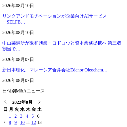
2026年08月10日
リンクアンドモチベーションが企業向けAIサービス
「SELFB…
2026年08月10日
中山製鋼所が阪和興業・ヨドコウと資本業務提携へ 第三者
割当で…
2026年08月07日
新日本理化、マレーシア合弁会社Edenor Oleochem…
2026年08月07日
日付別M&Aニュース
2022年8月
日
月
火
水
木
金
土
1
2
3
4
5
6
7
8
9
10
11
12
13