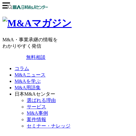
M&A・事業承継の情報を
わかりやすく発信
無料相談
コラム
M&Aニュース
M&Aを学ぶ
M&A用語集
日本M&Aセンター
選ばれる理由
サービス
M&A事例
案件情報
セミナー・ナレッジ