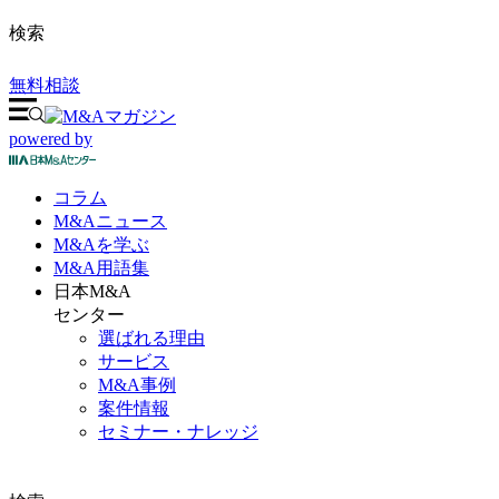
検索
無料相談
powered by
コラム
M&A
ニュース
M&Aを
学ぶ
M&A
用語集
日本M&A
センター
選ばれる理由
サービス
M&A事例
案件情報
セミナー・ナレッジ