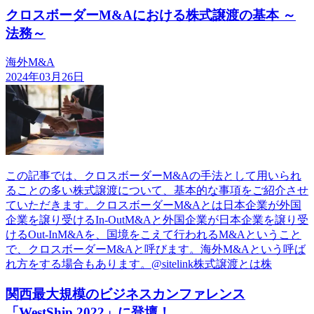
クロスボーダーM&Aにおける株式譲渡の基本 ～
法務～
海外M&A
2024年03月26日
この記事では、クロスボーダーM&Aの手法として用いられ
ることの多い株式譲渡について、基本的な事項をご紹介させ
ていただきます。クロスボーダーM&Aとは日本企業が外国
企業を譲り受けるIn-OutM&Aと外国企業が日本企業を譲り受
けるOut-InM&Aを、国境をこえて行われるM&Aということ
で、クロスボーダーM&Aと呼びます。海外M&Aという呼ば
れ方をする場合もあります。@sitelink株式譲渡とは株
関西最大規模のビジネスカンファレンス
「WestShip 2022」に登壇！