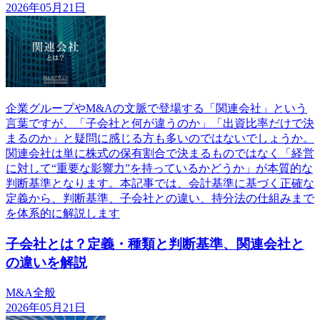
2026年05月21日
企業グループやM&Aの文脈で登場する「関連会社」という
言葉ですが、「子会社と何が違うのか」「出資比率だけで決
まるのか」と疑問に感じる方も多いのではないでしょうか。
関連会社は単に株式の保有割合で決まるものではなく「経営
に対して“重要な影響力”を持っているかどうか」が本質的な
判断基準となります。本記事では、会計基準に基づく正確な
定義から、判断基準、子会社との違い、持分法の仕組みまで
を体系的に解説します
子会社とは？定義・種類と判断基準、関連会社と
の違いを解説
M&A全般
2026年05月21日