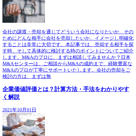
会社の譲渡・売却を通じてどういう会社になりたいか、その
ためにどんな相手に会社を売却したいか、イメージし明確化
することは非常に大切です。本記事では、売却する相手を探
す時、そして具体的に検討する時のポイントについてご紹介
します。M&Aのプロに、まずは相談してみませんか？日本
M&Aセンターは、ご相談からM&Aの成約まで、経験豊富な
M&Aのプロが丁寧にサポートいたします。会社の売却をご
検討の方は、まずは無
企業価値評価とは？計算方法・手法をわかりやす
く解説
2021年10月01日