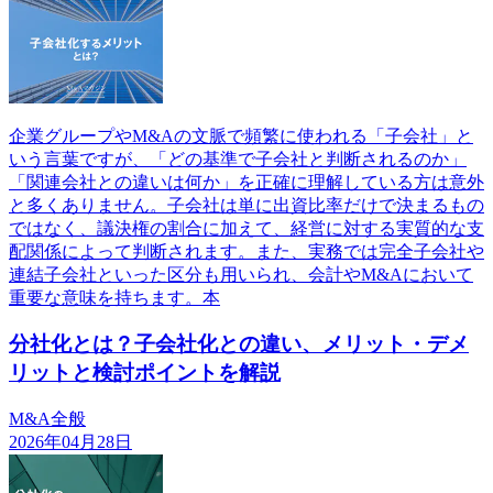
企業グループやM&Aの文脈で頻繁に使われる「子会社」と
いう言葉ですが、「どの基準で子会社と判断されるのか」
「関連会社との違いは何か」を正確に理解している方は意外
と多くありません。子会社は単に出資比率だけで決まるもの
ではなく、議決権の割合に加えて、経営に対する実質的な支
配関係によって判断されます。また、実務では完全子会社や
連結子会社といった区分も用いられ、会計やM&Aにおいて
重要な意味を持ちます。本
分社化とは？子会社化との違い、メリット・デメ
リットと検討ポイントを解説
M&A全般
2026年04月28日