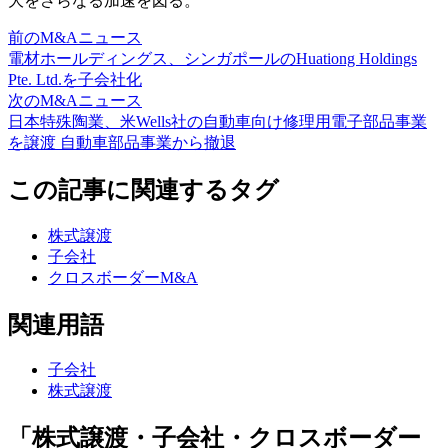
大をさらなる加速を図る。
前のM&Aニュース
電材ホールディングス、シンガポールのHuationg Holdings
Pte. Ltd.を子会社化
次のM&Aニュース
日本特殊陶業、米Wells社の自動車向け修理用電子部品事業
を譲渡 自動車部品事業から撤退
この記事に関連するタグ
株式譲渡
子会社
クロスボーダーM&A
関連用語
子会社
株式譲渡
「株式譲渡・子会社・クロスボーダー