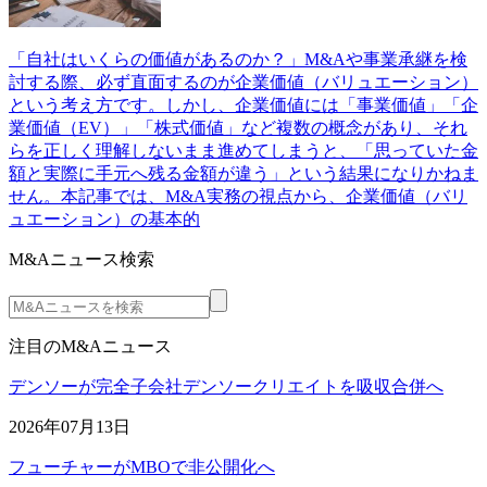
「自社はいくらの価値があるのか？」M&Aや事業承継を検
討する際、必ず直面するのが企業価値（バリュエーション）
という考え方です。しかし、企業価値には「事業価値」「企
業価値（EV）」「株式価値」など複数の概念があり、それ
らを正しく理解しないまま進めてしまうと、「思っていた金
額と実際に手元へ残る金額が違う」という結果になりかねま
せん。本記事では、M&A実務の視点から、企業価値（バリ
ュエーション）の基本的
M&Aニュース検索
注目のM&Aニュース
デンソーが完全子会社デンソークリエイトを吸収合併へ
2026年07月13日
フューチャーがMBOで非公開化へ