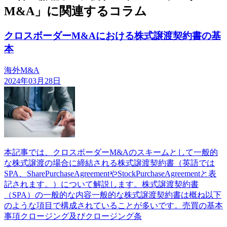
M&A」に関連するコラム
クロスボーダーM&Aにおける株式譲渡契約書の基
本
海外M&A
2024年03月28日
本記事では、クロスボーダーM&Aのスキームとして一般的
な株式譲渡の場合に締結される株式譲渡契約書（英語では
SPA、SharePurchaseAgreementやStockPurchaseAgreementと表
記されます。）について解説します。株式譲渡契約書
（SPA）の一般的な内容一般的な株式譲渡契約書は概ね以下
のような項目で構成されていることが多いです。売買の基本
事項クロージング及びクロージング条