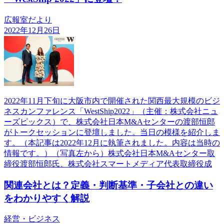
広報室だより
2022年12月26日
2022年11月下旬に大阪市内で開催された関西最大規模のビジ
ネスカンファレンス「WestShip2022」（主催：株式会社ニュ
ーズピックス）で、株式会社日本M&Aセンターの渡部恒郎
がトークセッションに登壇しました。当日の模様を紹介しま
す。（本記事は2022年12月に執筆されました。内容は当時の
情報です。）（写真左から）株式会社日本M&Aセンター取
締役渡部恒郎氏、株式会社スマートメディア代表取締役成
関連会社とは？定義・判断基準・子会社との違い
をわかりやすく解説
経営・ビジネス