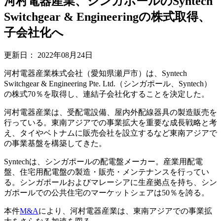
河村電器産業、シンガポールのSyntech
Switchgear & Engineeringの株式取得、
子会社化へ
更新日：
2022年08月24日
河村電器産業株式会社（愛知県瀬戸市）は、Syntech
Switchgear & Engineering Pte. Ltd.（シンガポール、Syntech）
の株式70％を取得し、連結子会社化することを決定した。
河村電器産業は、受配電設備、屋内外配線器具の製造販売を
行っている。東南アジアでの事業拡大を重要な成長戦略と考
え、タイやベトナムに販売会社を設立するなど東南アジアで
の事業基盤を構築してきた。
Syntechは、シンガポールの配電盤メーカー。産業用配電
盤、住宅用配電盤の製造・販売・メンテナンスを行ってい
る。シンガポールおよびマレーシアに生産拠点を持ち、シン
ガポールでの公共住宅のマーケットシェアは50％を誇る。
本件
M&A
により、河村電器産業は、東南アジアでの事業拡