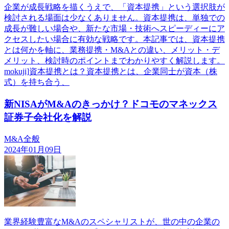
企業が成長戦略を描くうえで、「資本提携」という選択肢が
検討される場面は少なくありません。資本提携は、単独での
成長が難しい場合や、新たな市場・技術へスピーディーにア
クセスしたい場合に有効な戦略です。本記事では、資本提携
とは何かを軸に、業務提携・M&Aとの違い、メリット・デ
メリット、検討時のポイントまでわかりやすく解説します。
mokuji]資本提携とは？資本提携とは、企業同士が資本（株
式）を持ち合う、
新NISAがM&Aのきっかけ？ドコモのマネックス
証券子会社化を解説
M&A全般
2024年01月09日
業界経験豊富なM&Aのスペシャリストが、世の中の企業の