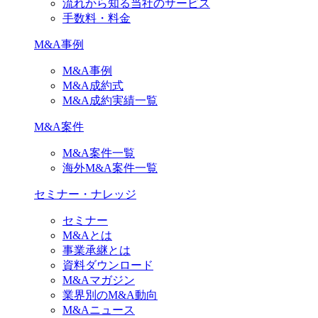
流れから知る当社のサービス
手数料・料金
M&A事例
M&A事例
M&A成約式
M&A成約実績一覧
M&A案件
M&A案件一覧
海外M&A案件一覧
セミナー・ナレッジ
セミナー
M&Aとは
事業承継とは
資料ダウンロード
M&Aマガジン
業界別のM&A動向
M&Aニュース