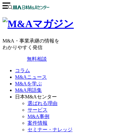
M&A・事業承継の情報を
わかりやすく発信
無料相談
コラム
M&Aニュース
M&Aを学ぶ
M&A用語集
日本M&Aセンター
選ばれる理由
サービス
M&A事例
案件情報
セミナー・ナレッジ