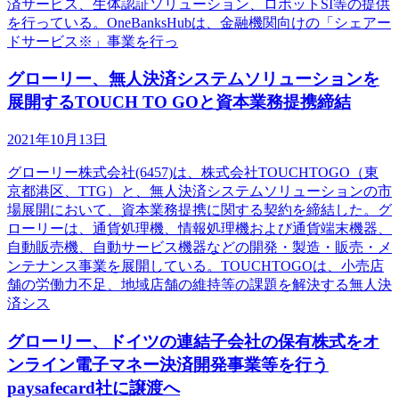
済サービス、生体認証ソリューション、ロボットSI等の提供
を行っている。OneBanksHubは、金融機関向けの「シェアー
ドサービス※」事業を行っ
グローリー、無人決済システムソリューションを
展開するTOUCH TO GOと資本業務提携締結
2021年10月13日
グローリー株式会社(6457)は、株式会社TOUCHTOGO（東
京都港区、TTG）と、無人決済システムソリューションの市
場展開において、資本業務提携に関する契約を締結した。グ
ローリーは、通貨処理機、情報処理機および通貨端末機器、
自動販売機、自動サービス機器などの開発・製造・販売・メ
ンテナンス事業を展開している。TOUCHTOGOは、小売店
舗の労働力不足、地域店舗の維持等の課題を解決する無人決
済シス
グローリー、ドイツの連結子会社の保有株式をオ
ンライン電子マネー決済開発事業等を行う
paysafecard社に譲渡へ