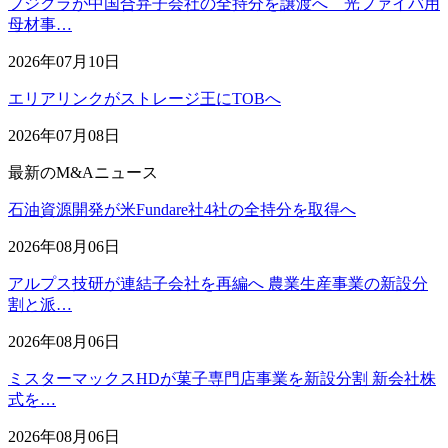
フジクラが中国合弁子会社の全持分を譲渡へ 光ファイバ用
母材事…
2026年07月10日
エリアリンクがストレージ王にTOBへ
2026年07月08日
最新のM&Aニュース
石油資源開発が米Fundare社4社の全持分を取得へ
2026年08月06日
アルプス技研が連結子会社を再編へ 農業生産事業の新設分
割と派…
2026年08月06日
ミスターマックスHDが菓子専門店事業を新設分割 新会社株
式を…
2026年08月06日