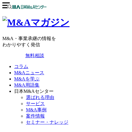
M&A・事業承継の情報を
わかりやすく発信
無料相談
コラム
M&Aニュース
M&Aを学ぶ
M&A用語集
日本M&Aセンター
選ばれる理由
サービス
M&A事例
案件情報
セミナー・ナレッジ