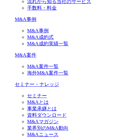
流れから知る当社のサービス
手数料・料金
M&A事例
M&A事例
M&A成約式
M&A成約実績一覧
M&A案件
M&A案件一覧
海外M&A案件一覧
セミナー・ナレッジ
セミナー
M&Aとは
事業承継とは
資料ダウンロード
M&Aマガジン
業界別のM&A動向
M&Aニュース