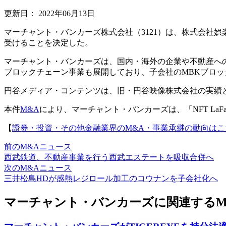
更新日：
2022年06月13日
マーチャント・バンカーズ株式会社（3121）は、株式会社
受けることを決定した。
マーチャント・バンカーズは、国内・海外の企業や不動産へ
ブロックチェーン事業も展開しており、子会社のMBKブロック
円谷メディア・コンテンツは、旧・円谷映像株式会社の実績
本件
M&A
により、マーチャント・バンカーズは、「NFT L
【
證券・投資・その他金融業界のM&A・事業承継の動向はこ
前のM&Aニュース
西武鉄道、不動産事業を行う西武エステートを吸収合併へ
次のM&Aニュース
三井松島HDが感熱レジロール加工のコウナンを子会社化へ
マーチャント・バンカーズに関連するM