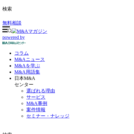
検索
無料相談
powered by
コラム
M&A
ニュース
M&Aを
学ぶ
M&A
用語集
日本M&A
センター
選ばれる理由
サービス
M&A事例
案件情報
セミナー・ナレッジ