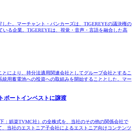
定した。マーチャント・バンカーズは、TIGEREYEの議決権の
いる企業。TIGEREYEは、視覚・音声・言語を融合した高
ることにより、持分法適用関連会社としてグループ会社とするこ
系統用蓄電池への投資への取組みを開始することとした。マー
トポートインベストに譲渡
以下：娯楽TVMC社）の全株式を、当社のその他の関係会社で
て、当社のエストニア子会社によるエストニア向けコンテンツ