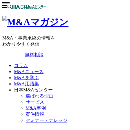
M&A・事業承継の情報を
わかりやすく発信
無料相談
コラム
M&Aニュース
M&Aを学ぶ
M&A用語集
日本M&Aセンター
選ばれる理由
サービス
M&A事例
案件情報
セミナー・ナレッジ