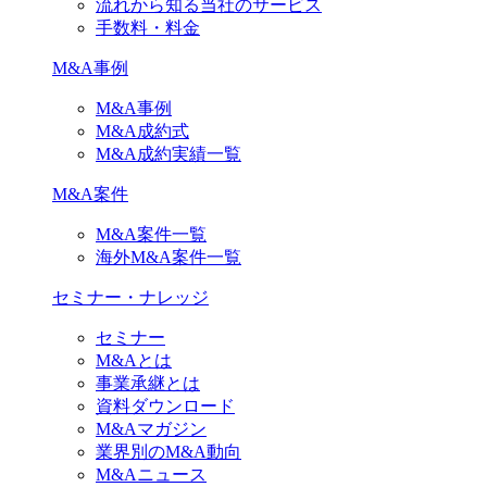
流れから知る当社のサービス
手数料・料金
M&A事例
M&A事例
M&A成約式
M&A成約実績一覧
M&A案件
M&A案件一覧
海外M&A案件一覧
セミナー・ナレッジ
セミナー
M&Aとは
事業承継とは
資料ダウンロード
M&Aマガジン
業界別のM&A動向
M&Aニュース