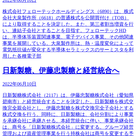
2022年06月10日
株式会社フェローテックホールディングス（6890）は、株式
会社大泉製作所（6618）の普通株式を公開買付け（TOB）
により取得することを決定した。また、第三者割当増資を行
い、連結子会社とすることを目指す。フェローテックHD
は、半導体等装置関連事業、電子デバイス事業、その他関連
事業を展開している。大泉製作所は、熱・温度変化によって
電気抵抗値が変化する半導体セラミックスのサーミスタを利
用した各種電子部
日新製糖、伊藤忠製糖と経営統合へ
2022年06月10日
日新製糖株式会社（2117）は、伊藤忠製糖株式会社（愛知県
碧南市）と経営統合することを決定した。日新製糖を株式交
換完全親会社とし、伊藤忠製糖を株式交換完全子会社とする
株式交換を行う。同時に、日新製糖は、会社分割により事業
を承継会社に承継させる。本経営統合に伴い、事業承継会社
は、商号を「日新製糖株式会社」に変更する。グループ経営
管理および資産管理事業を行う持株会社は商号を変更する予