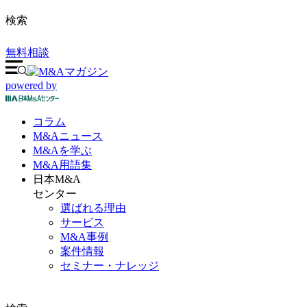
検索
無料相談
powered by
コラム
M&A
ニュース
M&Aを
学ぶ
M&A
用語集
日本M&A
センター
選ばれる理由
サービス
M&A事例
案件情報
セミナー・ナレッジ