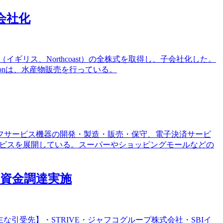
子会社化
odsLtd.（イギリス、Northcoast）の全株式を取得し、子会社化した。
conは、水産物販売を行っている。
・セルフサービス機器の開発・製造・販売・保守、電子決済サービ
サービスを展開している。スーパーやショッピングモールなどの
の資金調達実施
な引受先】・STRIVE・ジャフコグループ株式会社・SBIイ