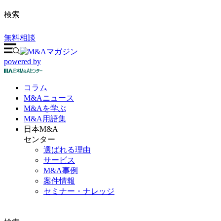
検索
無料相談
powered by
コラム
M&A
ニュース
M&Aを
学ぶ
M&A
用語集
日本M&A
センター
選ばれる理由
サービス
M&A事例
案件情報
セミナー・ナレッジ