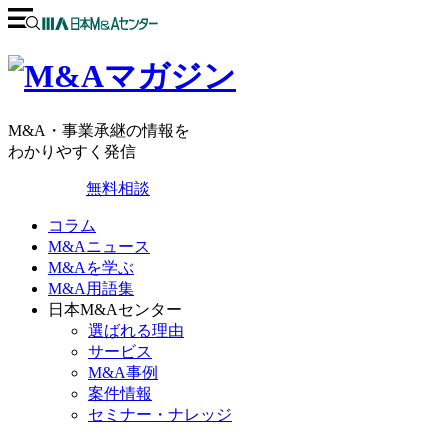
M&A・事業承継の情報を
わかりやすく発信
無料相談
コラム
M&Aニュース
M&Aを学ぶ
M&A用語集
日本M&Aセンター
選ばれる理由
サービス
M&A事例
案件情報
セミナー・ナレッジ