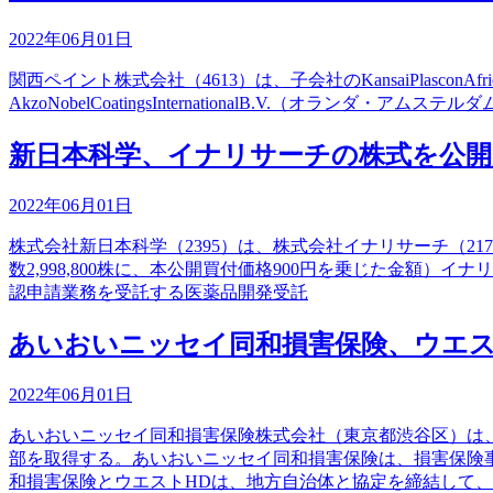
2022年06月01日
関西ペイント株式会社（4613）は、子会社のKansaiPlasconAfrica
AkzoNobelCoatingsInternationalB.V.（オ
新日本科学、イナリサーチの株式を公開
2022年06月01日
株式会社新日本科学（2395）は、株式会社イナリサーチ（217
数2,998,800株に、本公開買付価格900円を乗じた金
認申請業務を受託する医薬品開発受託
あいおいニッセイ同和損害保険、ウエス
2022年06月01日
あいおいニッセイ同和損害保険株式会社（東京都渋谷区）は、
部を取得する。あいおいニッセイ同和損害保険は、損害保険
和損害保険とウエストHDは、地方自治体と協定を締結して