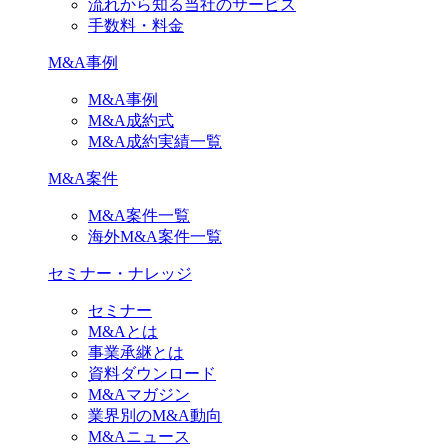
流れから知る当社のサービス
手数料・料金
M&A事例
M&A事例
M&A成約式
M&A成約実績一覧
M&A案件
M&A案件一覧
海外M&A案件一覧
セミナー・ナレッジ
セミナー
M&Aとは
事業承継とは
資料ダウンロード
M&Aマガジン
業界別のM&A動向
M&Aニュース