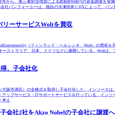
先から、第三者割当増資による総額約6億円の資金調達を実施
キャピタル株式会社パンフォーユーは、独自の冷凍技術とDXによっ
バリーサービスWoltを買収
oltEnterprisesOy（フィンランド・ヘルシンキ、Wolt）の
、オーストラリア、日本、ドイツなどに展開している。Woltは
得、子会社化
ス（大阪市港区）の全株式を取得し子会社化した。インソースは
アップサービス・ITサポートサービスを行っている。インソ
と考え
社2社をAkzo Nobelの子会社に譲渡へ