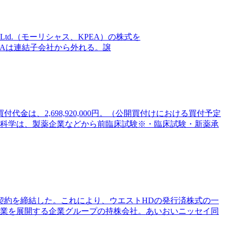
(Pty)Ltd.（モーリシャス、KPEA）の株式を
よびKPEAは連結子会社から外れる。譲
は、2,698,920,000円。（公開買付けにおける買付予定
新日本科学は、製薬企業などから前臨床試験※・臨床試験・新薬承
契約を締結した。これにより、ウエストHDの発行済株式の一
事業を展開する企業グループの持株会社。あいおいニッセイ同