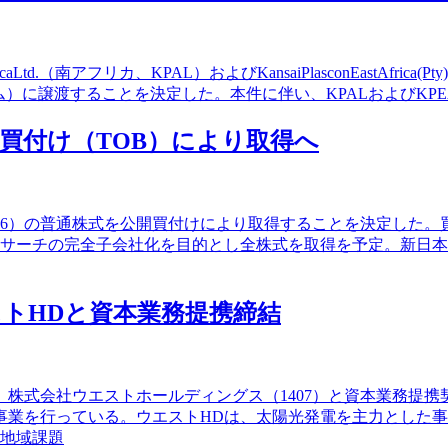
Ltd.（南アフリカ、KPAL）およびKansaiPlasconEastAfrica
ランダ・アムステルダム）に譲渡することを決定した。本件に伴い、KPALお
買付け（TOB）により取得へ
6）の普通株式を公開買付けにより取得することを決定した。買付代金
額）イナリサーチの完全子会社化を目的とし全株式を取得を予定。
トHDと資本業務提携締結
株式会社ウエストホールディングス（1407）と資本業務提携
事業を行っている。ウエストHDは、太陽光発電を主力とした
、地域課題