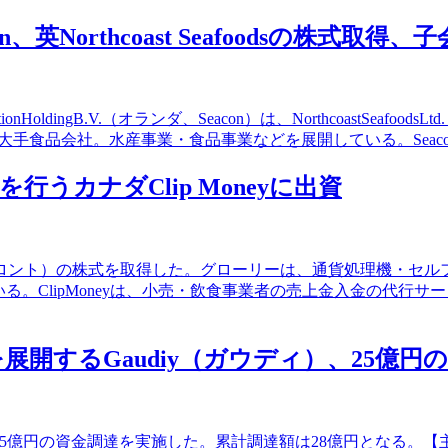
n、英Northcoast Seafoodsの株式取得、
HoldingB.V.（オランダ、Seacon）は、NorthcoastSeafo
ロは、大手食品会社。水産事業・食品事業などを展開している。Sea
うカナダClip Moneyに出資
（カナダ・トロント）の株式を取得した。グローリーは、通貨処理機
る。ClipMoneyは、小売・飲食事業者の売上金入金の代行
開するGaudiy（ガウディ）、25億円
25億円の資金調達を実施した。累計調達額は28億円となる。【主