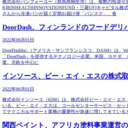
株式会社パンフォーユー（群馬県桐生市）は、複数の投資引受
KIRINHEALTHINNOVATIONFUND・三菱UFJ
さんから冷凍パンが届く定期お届け便「パンスク」、食
DoorDash、フィンランドのフードデリ
2022年06月01日
DoorDashInc.（アメリカ・サンフランシスコ、DASH）は、W
「DoorDash」を提供するテクノロジー企業。米国、カナダ
業。北欧を中心に
インソース、ビー・エイ・エスの株式取
2022年06月01日
株式会社インソース（6200）は、株式会社ビー・エイ・エ
いる。ビー・エイ・エスは、コールセンターサービス・セット
てテクニカルサポート業務の重要性が急速に増してきている
関西ペイント、アフリカ塗料事業運営の子会