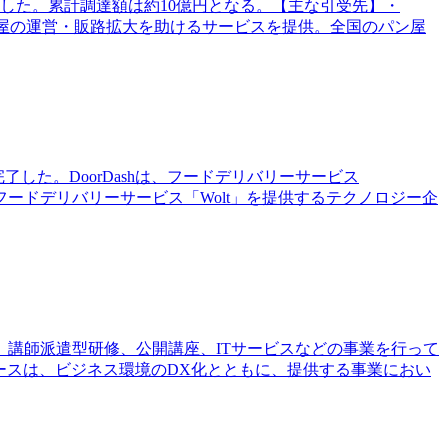
した。累計調達額は約10億円となる。【主な引受先】・
て、パン屋の運営・販路拡大を助けるサービスを提供。全国のパン屋
買収を完了した。DoorDashは、フードデリバリーサービス
、フードデリバリーサービス「Wolt」を提供するテクノロジー企
、講師派遣型研修、公開講座、ITサービスなどの事業を行って
ースは、ビジネス環境のDX化とともに、提供する事業におい