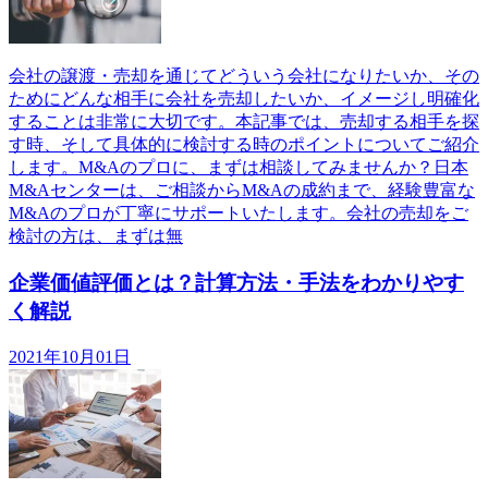
会社の譲渡・売却を通じてどういう会社になりたいか、その
ためにどんな相手に会社を売却したいか、イメージし明確化
することは非常に大切です。本記事では、売却する相手を探
す時、そして具体的に検討する時のポイントについてご紹介
します。M&Aのプロに、まずは相談してみませんか？日本
M&Aセンターは、ご相談からM&Aの成約まで、経験豊富な
M&Aのプロが丁寧にサポートいたします。会社の売却をご
検討の方は、まずは無
企業価値評価とは？計算方法・手法をわかりやす
く解説
2021年10月01日