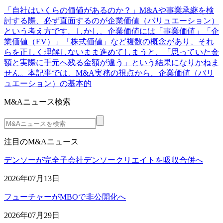
「自社はいくらの価値があるのか？」M&Aや事業承継を検
討する際、必ず直面するのが企業価値（バリュエーション）
という考え方です。しかし、企業価値には「事業価値」「企
業価値（EV）」「株式価値」など複数の概念があり、それ
らを正しく理解しないまま進めてしまうと、「思っていた金
額と実際に手元へ残る金額が違う」という結果になりかねま
せん。本記事では、M&A実務の視点から、企業価値（バリ
ュエーション）の基本的
M&Aニュース検索
注目のM&Aニュース
デンソーが完全子会社デンソークリエイトを吸収合併へ
2026年07月13日
フューチャーがMBOで非公開化へ
2026年07月29日