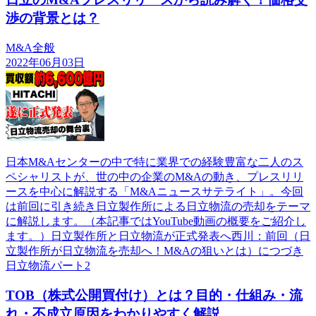
渉の背景とは？
M&A全般
2022年06月03日
日本M&Aセンターの中で特に業界での経験豊富な二人のス
ペシャリストが、世の中の企業のM&Aの動き、プレスリリ
ースを中心に解説する「M&Aニュースサテライト」。今回
は前回に引き続き日立製作所による日立物流の売却をテーマ
に解説します。（本記事ではYouTube動画の概要をご紹介し
ます。）日立製作所と日立物流が正式発表へ西川：前回（日
立製作所が日立物流を売却へ！M&Aの狙いとは）につづき
日立物流パート2
TOB（株式公開買付け）とは？目的・仕組み・流
れ・不成立原因をわかりやすく解説