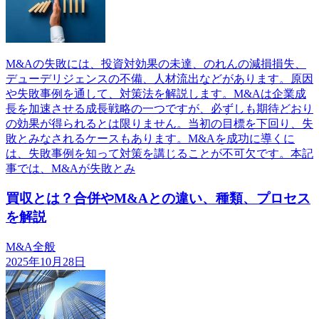
M&Aの失敗には、投資対効果の未達、のれんの減損損失、
デューデリジェンスの不備、人材流出などがあります。原因
や失敗事例を通して、対策法を解説します。M&Aは企業成
長を加速させる成長戦略の一つですが、必ずしも期待どおり
の効果が得られるとは限りません。当初の目標を下回り、失
敗とみなされるケースもあります。M&Aを成功に導くに
は、失敗事例を知って対策を講じることが不可欠です。本記
事では、M&Aが失敗とみ
買収とは？合併やM&Aとの違い、種類、プロセス
を解説
M&A全般
2025年10月28日