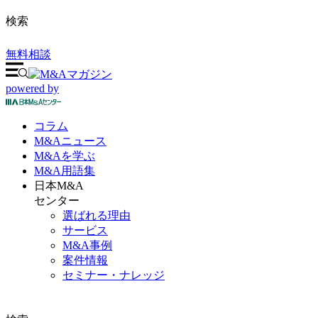
検索
無料相談
powered by
コラム
M&A
ニュース
M&Aを
学ぶ
M&A
用語集
日本M&A
センター
選ばれる理由
サービス
M&A事例
案件情報
セミナー・ナレッジ