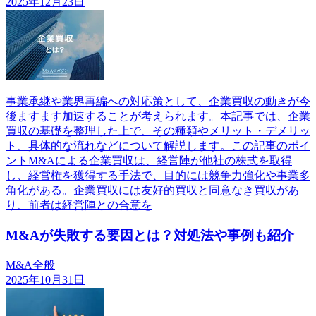
2025年12月23日
事業承継や業界再編への対応策として、企業買収の動きが今
後ますます加速することが考えられます。本記事では、企業
買収の基礎を整理した上で、その種類やメリット・デメリッ
ト、具体的な流れなどについて解説します。この記事のポイ
ントM&Aによる企業買収は、経営陣が他社の株式を取得
し、経営権を獲得する手法で、目的には競争力強化や事業多
角化がある。企業買収には友好的買収と同意なき買収があ
り、前者は経営陣との合意を
M&Aが失敗する要因とは？対処法や事例も紹介
M&A全般
2025年10月31日