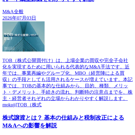
M&A全般
2026年07月03日
TOB（株式公開買付け）は、上場企業の買収や完全子会社
化を実現するために用いられる代表的なM&A手法です。近
年では、事業再編やグループ化、MBO（経営陣による買
収）の手段としても活用されるケースが増えています。本記
事では、TOBの基本的な仕組みから、目的、種類、メリッ
ト・デメリット、手続きの流れ、判断時の注意点までを、株
主・経営者それぞれの立場からわかりやすく解説します。
mokuji]TOB（株式
株式譲渡とは？ 基本の仕組みと税制改正による
M&Aへの影響を解説