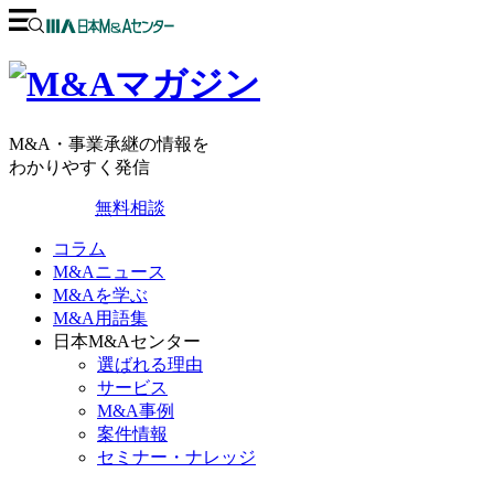
M&A・事業承継の情報を
わかりやすく発信
無料相談
コラム
M&Aニュース
M&Aを学ぶ
M&A用語集
日本M&Aセンター
選ばれる理由
サービス
M&A事例
案件情報
セミナー・ナレッジ