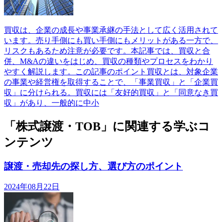
買収は、企業の成長や事業承継の手法として広く活用されて
います。売り手側にも買い手側にもメリットがある一方で、
リスクもあるため注意が必要です。本記事では、買収と合
併、M&Aの違いをはじめ、買収の種類やプロセスをわかり
やすく解説します。この記事のポイント買収とは、対象企業
の事業や経営権を取得することで、「事業買収」と「企業買
収」に分けられる。買収には「友好的買収」と「同意なき買
収」があり、一般的に中小
「株式譲渡・TOB」に関連する学ぶコ
ンテンツ
譲渡・売却先の探し方、選び方のポイント
2024年08月22日