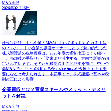
M&A全般
2026年02月16日
株式譲渡は、中小企業のM&Aにおいて多く用いられる手法
の1つです。中小企業の譲渡オーナーにとって魅力的だった
株式譲渡益の税務優遇は、2026年度の税制改正により縮小
し、売却後の手取りが「従来より減少する」方向で影響が想
定されています。そのため税制適用の2027年を前に、中小企
業M&Aでは「いつ譲渡するか」の見極めが今後ますます重
要になると考えられます。本記事では、株式譲渡の基本や税
制改正による影響
企業買収とは？買収スキームやメリット・デメリ
ットを解説
M&A全般