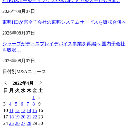
ENEOSホールディングスが米C4ケミカル大手TPC Hol…
2026年08月07日
東邦HDが完全子会社の東邦システムサービスを吸収合併へ
2026年08月07日
シャープがディスプレイデバイス事業を再編へ 国内子会社
を吸収…
2026年08月07日
日付別M&Aニュース
2022年4月
日
月
火
水
木
金
土
1
2
3
4
5
6
7
8
9
10
11
12
13
14
15
16
17
18
19
20
21
22
23
24
25
26
27
28
29
30