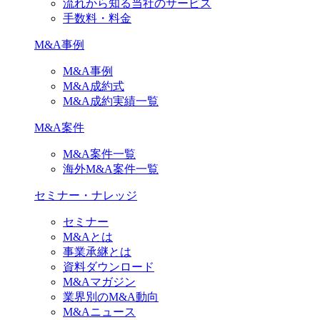
流れから知る当社のサービス
手数料・料金
M&A事例
M&A事例
M&A成約式
M&A成約実績一覧
M&A案件
M&A案件一覧
海外M&A案件一覧
セミナー・ナレッジ
セミナー
M&Aとは
事業承継とは
資料ダウンロード
M&Aマガジン
業界別のM&A動向
M&Aニュース