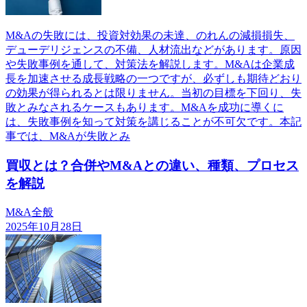
M&Aの失敗には、投資対効果の未達、のれんの減損損失、
デューデリジェンスの不備、人材流出などがあります。原因
や失敗事例を通して、対策法を解説します。M&Aは企業成
長を加速させる成長戦略の一つですが、必ずしも期待どおり
の効果が得られるとは限りません。当初の目標を下回り、失
敗とみなされるケースもあります。M&Aを成功に導くに
は、失敗事例を知って対策を講じることが不可欠です。本記
事では、M&Aが失敗とみ
買収とは？合併やM&Aとの違い、種類、プロセス
を解説
M&A全般
2025年10月28日