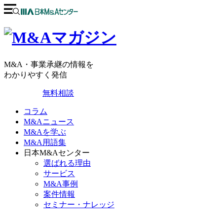
M&A・事業承継の情報を
わかりやすく発信
無料相談
コラム
M&Aニュース
M&Aを学ぶ
M&A用語集
日本M&Aセンター
選ばれる理由
サービス
M&A事例
案件情報
セミナー・ナレッジ