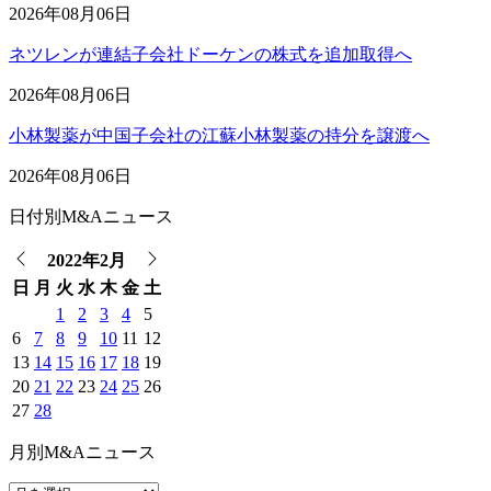
2026年08月06日
ネツレンが連結子会社ドーケンの株式を追加取得へ
2026年08月06日
小林製薬が中国子会社の江蘇小林製薬の持分を譲渡へ
2026年08月06日
日付別M&Aニュース
2022年2月
日
月
火
水
木
金
土
1
2
3
4
5
6
7
8
9
10
11
12
13
14
15
16
17
18
19
20
21
22
23
24
25
26
27
28
月別M&Aニュース