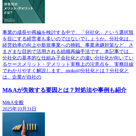
事業の成長や再編を検討する中で、「分社化」という選択肢
を目にする経営者も多いのではないでしょうか。分社化は、
経営効率の向上や新規事業への挑戦、事業承継対策など、さ
まざまな目的で活用される組織再編手法です。本記事では、
分社化の基本的な仕組み子会社化との違い分社化が向いてい
るケースメリット・デメリット実務上の注意点を、実務目線
でわかりやすく解説します。mokuji]分社化とは？分社化と
は、企業が自社の
M&Aが失敗する要因とは？対処法や事例も紹介
M&A全般
2025年10月31日