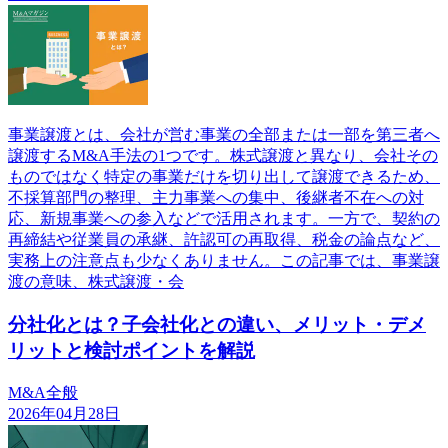
事業譲渡とは、会社が営む事業の全部または一部を第三者へ
譲渡するM&A手法の1つです。株式譲渡と異なり、会社その
ものではなく特定の事業だけを切り出して譲渡できるため、
不採算部門の整理、主力事業への集中、後継者不在への対
応、新規事業への参入などで活用されます。一方で、契約の
再締結や従業員の承継、許認可の再取得、税金の論点など、
実務上の注意点も少なくありません。この記事では、事業譲
渡の意味、株式譲渡・会
分社化とは？子会社化との違い、メリット・デメ
リットと検討ポイントを解説
M&A全般
2026年04月28日