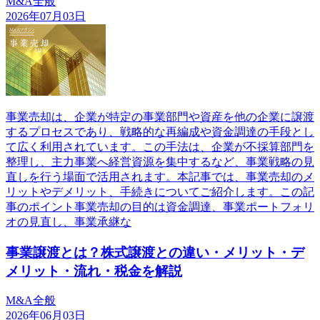
M&A全般
2026年07月03日
事業売却は、企業が特定の事業部門や資産を他の企業に譲渡
するプロセスであり、戦略的な再編成や資金調達の手段とし
て広く利用されています。この手法は、企業が不採算部門を
整理し、主力事業へ経営資源を集中するなど、事業戦略の見
直しを行う場面で活用されます。本記事では、事業売却のメ
リットやデメリット、手続きについてご紹介します。この記
事のポイント事業売却の目的は資金調達、事業ポートフォリ
オの見直し、事業承継な
事業譲渡とは？株式譲渡との違い・メリット・デ
メリット・流れ・税金を解説
M&A全般
2026年06月03日