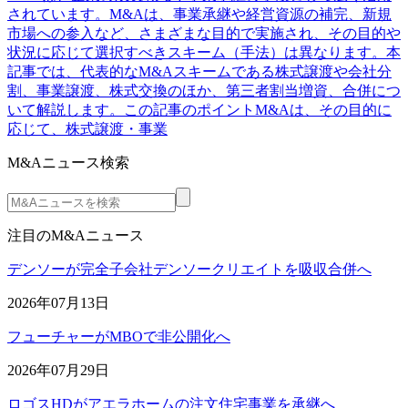
されています。M&Aは、事業承継や経営資源の補完、新規
市場への参入など、さまざまな目的で実施され、その目的や
状況に応じて選択すべきスキーム（手法）は異なります。本
記事では、代表的なM&Aスキームである株式譲渡や会社分
割、事業譲渡、株式交換のほか、第三者割当増資、合併につ
いて解説します。この記事のポイントM&Aは、その目的に
応じて、株式譲渡・事業
M&Aニュース検索
注目のM&Aニュース
デンソーが完全子会社デンソークリエイトを吸収合併へ
2026年07月13日
フューチャーがMBOで非公開化へ
2026年07月29日
ロゴスHDがアエラホームの注文住宅事業を承継へ