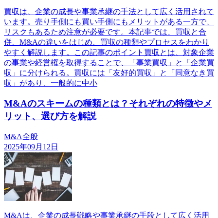
買収は、企業の成長や事業承継の手法として広く活用されて
います。売り手側にも買い手側にもメリットがある一方で、
リスクもあるため注意が必要です。本記事では、買収と合
併、M&Aの違いをはじめ、買収の種類やプロセスをわかり
やすく解説します。この記事のポイント買収とは、対象企業
の事業や経営権を取得することで、「事業買収」と「企業買
収」に分けられる。買収には「友好的買収」と「同意なき買
収」があり、一般的に中小
M&Aのスキームの種類とは？それぞれの特徴やメ
リット、選び方を解説
M&A全般
2025年09月12日
M&Aは、企業の成長戦略や事業承継の手段として広く活用