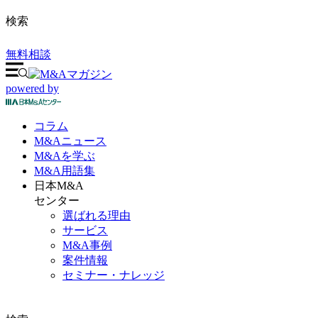
検索
無料相談
powered by
コラム
M&A
ニュース
M&Aを
学ぶ
M&A
用語集
日本M&A
センター
選ばれる理由
サービス
M&A事例
案件情報
セミナー・ナレッジ