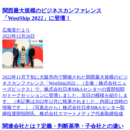
関西最大規模のビジネスカンファレンス
「WestShip 2022」に登壇！
広報室だより
2022年12月26日
2022年11月下旬に大阪市内で開催された関西最大規模のビジ
ネスカンファレンス「WestShip2022」（主催：株式会社ニュ
ーズピックス）で、株式会社日本M&Aセンターの渡部恒郎
がトークセッションに登壇しました。当日の模様を紹介しま
す。（本記事は2022年12月に執筆されました。内容は当時の
情報です。）（写真左から）株式会社日本M&Aセンター取
締役渡部恒郎氏、株式会社スマートメディア代表取締役成
関連会社とは？定義・判断基準・子会社との違い