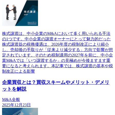
株式譲渡は、中小企業のM&Aにおいて多く用いられる手法
の1つです。中小企業の譲渡オーナーにとって魅力的だった
株式譲渡益の税務優遇は、2026年度の税制改正により縮小
し、売却後の手取りが「従来より減少する」方向で影響が想
定されています。そのため税制適用の2027年を前に、中小企
業M&Aでは「いつ譲渡するか」の見極めが今後ますます重
要になると考えられます。本記事では、株式譲渡の基本や税
制改正による影響
企業買収とは？買収スキームやメリット・デメリ
ットを解説
M&A全般
2025年12月23日