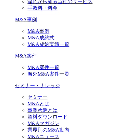
流れから知る当社のサービス
手数料・料金
M&A事例
M&A事例
M&A成約式
M&A成約実績一覧
M&A案件
M&A案件一覧
海外M&A案件一覧
セミナー・ナレッジ
セミナー
M&Aとは
事業承継とは
資料ダウンロード
M&Aマガジン
業界別のM&A動向
M&Aニュース