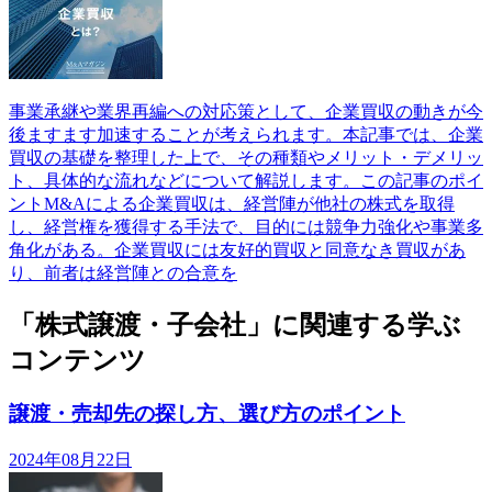
事業承継や業界再編への対応策として、企業買収の動きが今
後ますます加速することが考えられます。本記事では、企業
買収の基礎を整理した上で、その種類やメリット・デメリッ
ト、具体的な流れなどについて解説します。この記事のポイ
ントM&Aによる企業買収は、経営陣が他社の株式を取得
し、経営権を獲得する手法で、目的には競争力強化や事業多
角化がある。企業買収には友好的買収と同意なき買収があ
り、前者は経営陣との合意を
「株式譲渡・子会社」に関連する学ぶ
コンテンツ
譲渡・売却先の探し方、選び方のポイント
2024年08月22日