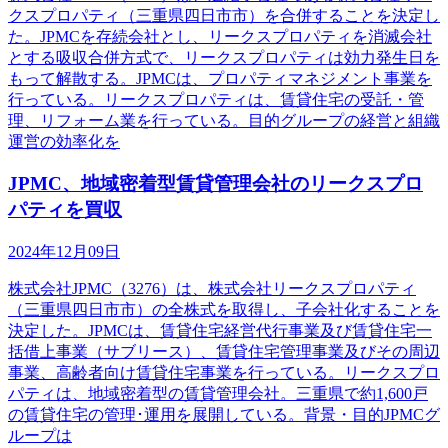
クスプロパティ（三重県四日市市）を合併することを決定し
た。JPMCを存続会社とし、リークスプロパティを消滅会社
とする吸収合併方式で、リークスプロパティは効力発生日を
もって解散する。JPMCは、プロパティマネジメント事業を
行っている。リークスプロパティは、賃貸住宅の受託・管
理、リフォーム業を行っている。目的グループの経営と組織
運営の効率化を
JPMC、地域密着型賃貸管理会社のリークスプロ
パティを買収
2024年12月09日
株式会社JPMC（3276）は、株式会社リークスプロパティ
（三重県四日市市）の全株式を取得し、子会社化することを
決定した。JPMCは、賃貸住宅経営代行事業及び賃貸住宅一
括借上事業（サブリース）、賃貸住宅管理事業及びその周辺
事業、高齢者向け賃貸住宅事業を行っている。リークスプロ
パティは、地域密着型の賃貸管理会社。三重県で約1,600戸
の賃貸住宅の管理･運用を展開している。背景・目的JPMCグ
ループは