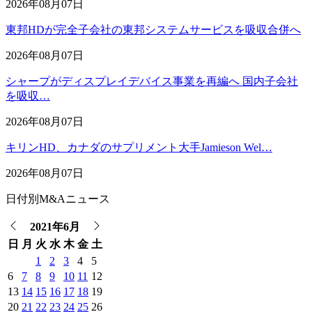
2026年08月07日
東邦HDが完全子会社の東邦システムサービスを吸収合併へ
2026年08月07日
シャープがディスプレイデバイス事業を再編へ 国内子会社
を吸収…
2026年08月07日
キリンHD、カナダのサプリメント大手Jamieson Wel…
2026年08月07日
日付別M&Aニュース
2021年6月
日
月
火
水
木
金
土
1
2
3
4
5
6
7
8
9
10
11
12
13
14
15
16
17
18
19
20
21
22
23
24
25
26