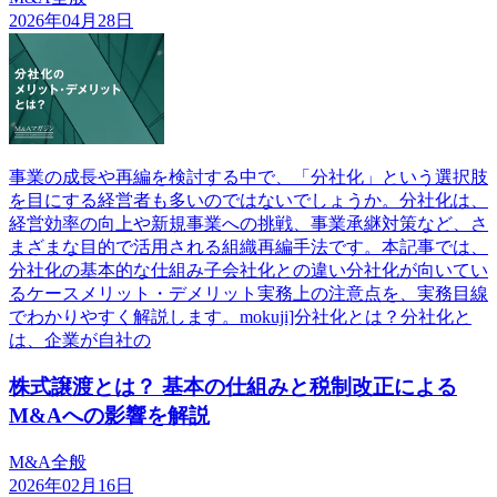
2026年04月28日
事業の成長や再編を検討する中で、「分社化」という選択肢
を目にする経営者も多いのではないでしょうか。分社化は、
経営効率の向上や新規事業への挑戦、事業承継対策など、さ
まざまな目的で活用される組織再編手法です。本記事では、
分社化の基本的な仕組み子会社化との違い分社化が向いてい
るケースメリット・デメリット実務上の注意点を、実務目線
でわかりやすく解説します。mokuji]分社化とは？分社化と
は、企業が自社の
株式譲渡とは？ 基本の仕組みと税制改正による
M&Aへの影響を解説
M&A全般
2026年02月16日