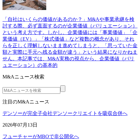
「自社はいくらの価値があるのか？」M&Aや事業承継を検
討する際、必ず直面するのが企業価値（バリュエーション）
という考え方です。しかし、企業価値には「事業価値」「企
業価値（EV）」「株式価値」など複数の概念があり、それ
らを正しく理解しないまま進めてしまうと、「思っていた金
額と実際に手元へ残る金額が違う」という結果になりかねま
せん。本記事では、M&A実務の視点から、企業価値（バリ
ュエーション）の基本的
M&Aニュース検索
注目のM&Aニュース
デンソーが完全子会社デンソークリエイトを吸収合併へ
2026年07月13日
フューチャーがMBOで非公開化へ