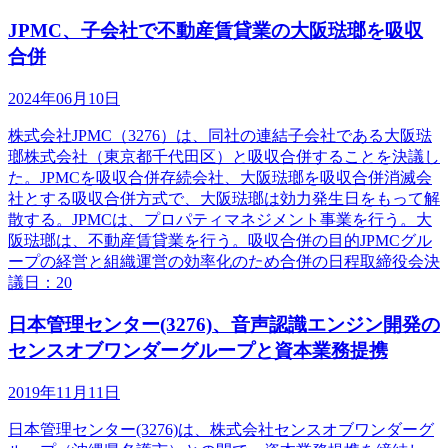
JPMC、子会社で不動産賃貸業の大阪琺瑯を吸収
合併
2024年06月10日
株式会社JPMC（3276）は、同社の連結子会社である大阪琺
瑯株式会社（東京都千代田区）と吸収合併することを決議し
た。JPMCを吸収合併存続会社、大阪琺瑯を吸収合併消滅会
社とする吸収合併方式で、大阪琺瑯は効力発生日をもって解
散する。JPMCは、プロパティマネジメント事業を行う。大
阪琺瑯は、不動産賃貸業を行う。吸収合併の目的JPMCグル
ープの経営と組織運営の効率化のため合併の日程取締役会決
議日：20
日本管理センター(3276)、音声認識エンジン開発の
センスオブワンダーグループと資本業務提携
2019年11月11日
日本管理センター(3276)は、株式会社センスオブワンダーグ