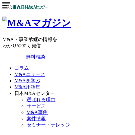
M&A・事業承継の情報を
わかりやすく発信
無料相談
コラム
M&Aニュース
M&Aを学ぶ
M&A用語集
日本M&Aセンター
選ばれる理由
サービス
M&A事例
案件情報
セミナー・ナレッジ