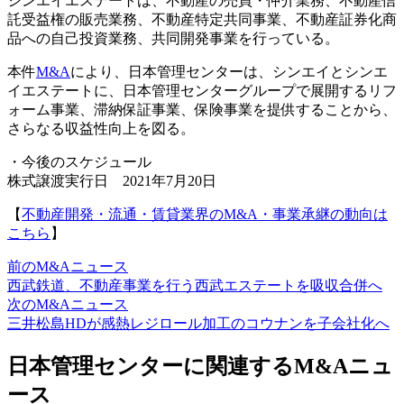
シンエイエステートは、不動産の売買・仲介業務、不動産信
託受益権の販売業務、不動産特定共同事業、不動産証券化商
品への自己投資業務、共同開発事業を行っている。
本件
M&A
により、日本管理センターは、シンエイとシンエ
イエステートに、日本管理センターグループで展開するリフ
ォーム事業、滞納保証事業、保険事業を提供することから、
さらなる収益性向上を図る。
・今後のスケジュール
株式譲渡実行日 2021年7月20日
【
不動産開発・流通・賃貸業界のM&A・事業承継の動向は
こちら
】
前のM&Aニュース
西武鉄道、不動産事業を行う西武エステートを吸収合併へ
次のM&Aニュース
三井松島HDが感熱レジロール加工のコウナンを子会社化へ
日本管理センターに関連するM&Aニュ
ース