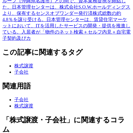
ループ（沖縄県名護市）との間で、資本業務提携を締結し
た。日本管理センターは、株式会社S.O.W.ホールディングス
より、保有するセンスオブワンダー発行済株式総数の約
4.8％を譲り受ける。日本管理センターは、賃貸住宅マーケ
ットにおいて、ITを活用したサービスの開発・提供を推進し
ている。入居者が「物件のネット検索＋セルフ内見＋自宅電
子契約及びカ
この記事に関連するタグ
株式譲渡
子会社
関連用語
子会社
株式譲渡
「株式譲渡・子会社」に関連するコラ
ム