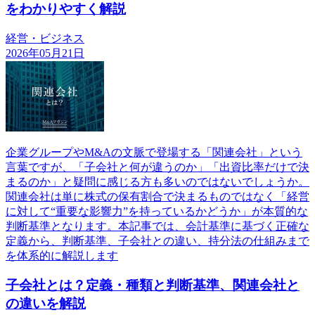
をわかりやすく解説
経営・ビジネス
2026年05月21日
企業グループやM&Aの文脈で登場する「関連会社」という
言葉ですが、「子会社と何が違うのか」「出資比率だけで決
まるのか」と疑問に感じる方も多いのではないでしょうか。
関連会社は単に株式の保有割合で決まるものではなく「経営
に対して“重要な影響力”を持っているかどうか」が本質的な
判断基準となります。本記事では、会計基準に基づく正確な
定義から、判断基準、子会社との違い、持分法の仕組みまで
を体系的に解説します
子会社とは？定義・種類と判断基準、関連会社と
の違いを解説