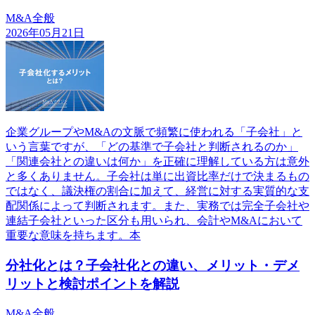
M&A全般
2026年05月21日
企業グループやM&Aの文脈で頻繁に使われる「子会社」と
いう言葉ですが、「どの基準で子会社と判断されるのか」
「関連会社との違いは何か」を正確に理解している方は意外
と多くありません。子会社は単に出資比率だけで決まるもの
ではなく、議決権の割合に加えて、経営に対する実質的な支
配関係によって判断されます。また、実務では完全子会社や
連結子会社といった区分も用いられ、会計やM&Aにおいて
重要な意味を持ちます。本
分社化とは？子会社化との違い、メリット・デメ
リットと検討ポイントを解説
M&A全般