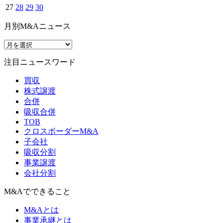
27
28
29
30
月別M&Aニュース
注目ニュースワード
買収
株式譲渡
合併
吸収合併
TOB
クロスボーダーM&A
子会社
吸収分割
事業譲渡
会社分割
M&Aでできること
M&Aとは
事業承継とは