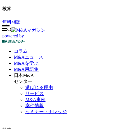
検索
無料相談
powered by
コラム
M&A
ニュース
M&Aを
学ぶ
M&A
用語集
日本M&A
センター
選ばれる理由
サービス
M&A事例
案件情報
セミナー・ナレッジ