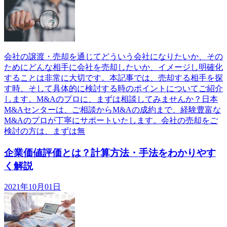
会社の譲渡・売却を通じてどういう会社になりたいか、その
ためにどんな相手に会社を売却したいか、イメージし明確化
することは非常に大切です。本記事では、売却する相手を探
す時、そして具体的に検討する時のポイントについてご紹介
します。M&Aのプロに、まずは相談してみませんか？日本
M&Aセンターは、ご相談からM&Aの成約まで、経験豊富な
M&Aのプロが丁寧にサポートいたします。会社の売却をご
検討の方は、まずは無
企業価値評価とは？計算方法・手法をわかりやす
く解説
2021年10月01日