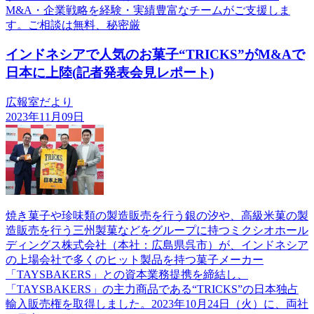
M&A・企業戦略を経験・実績豊富なチームがご支援しま
す。ご相談は無料、秘密厳
インドネシアで人気のお菓子“TRICKS”がM&Aで
日本に上陸(記者発表会見レポート)
広報室だより
2023年11月09日
焼き菓子や珍味類の製造販売を行う銀の汐や、高級米菓の製
造販売を行う三州製菓などをグループに持つミクシオホール
ディングス株式会社（本社：広島県呉市）が、インドネシア
の上場会社で多くのヒット製品を持つ菓子メーカー
「TAYSBAKERS」との資本業務提携を締結し、
「TAYSBAKERS」の主力商品である“TRICKS”の日本独占
輸入販売権を取得しました。2023年10月24日（火）に、両社