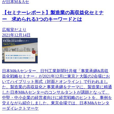
が日本M＆Aセ
【セミナーレポート】製造業の高収益化セミナ
ー 求められる3つのキーワードとは
広報室だより
2021年12月14日
日本M&Aセンター、日刊工業新聞社共催「事業承継&高収
益化戦略セミナー」が2021年12月に東京と大阪の2会場にお
いてハイブリット形式（対面とオンライン）で行われまし
た。製造業の高収益化と事業承継をテーマに、製造業に精通
した日本M&Aセンターのコンサルタントが講師となって、
中堅・中小企業の経営者向けに経営戦略のヒントを、事例を
交えながら紹介しました。東京会場では、日本M&Aセンタ
ーダイレクトマーケ