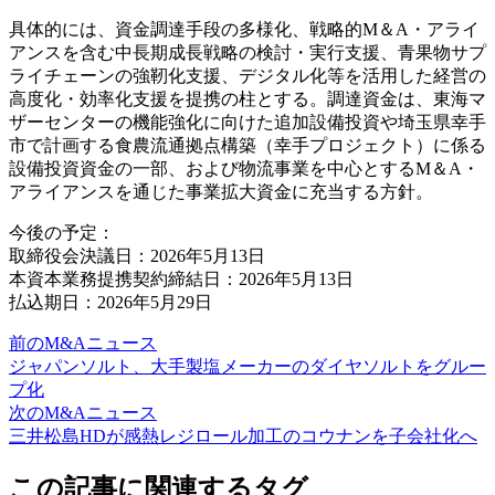
具体的には、資金調達手段の多様化、戦略的M＆A・アライ
アンスを含む中長期成長戦略の検討・実行支援、青果物サプ
ライチェーンの強靭化支援、デジタル化等を活用した経営の
高度化・効率化支援を提携の柱とする。調達資金は、東海マ
ザーセンターの機能強化に向けた追加設備投資や埼玉県幸手
市で計画する食農流通拠点構築（幸手プロジェクト）に係る
設備投資資金の一部、および物流事業を中心とするM＆A・
アライアンスを通じた事業拡大資金に充当する方針。
今後の予定：
取締役会決議日：2026年5月13日
本資本業務提携契約締結日：2026年5月13日
払込期日：2026年5月29日
前のM&Aニュース
ジャパンソルト、大手製塩メーカーのダイヤソルトをグルー
プ化
次のM&Aニュース
三井松島HDが感熱レジロール加工のコウナンを子会社化へ
この記事に関連するタグ