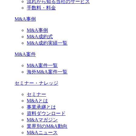
流れから知る当社のサービス
手数料・料金
M&A事例
M&A事例
M&A成約式
M&A成約実績一覧
M&A案件
M&A案件一覧
海外M&A案件一覧
セミナー・ナレッジ
セミナー
M&Aとは
事業承継とは
資料ダウンロード
M&Aマガジン
業界別のM&A動向
M&Aニュース