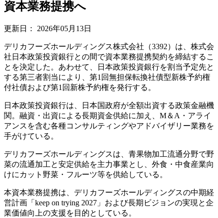
資本業務提携へ
更新日：
2026年05月13日
デリカフーズホールディングス株式会社（3392）は、株式会
社日本政策投資銀行との間で資本業務提携契約を締結するこ
とを決定した。あわせて、日本政策投資銀行を割当予定先と
する第三者割当により、第1回無担保転換社債型新株予約権
付社債および第1回新株予約権を発行する。
日本政策投資銀行は、日本国政府が全額出資する政策金融機
関。融資・出資による長期資金供給に加え、M＆A・アライ
アンスを含む各種コンサルティングやアドバイザリー業務を
手がけている。
デリカフーズホールディングスは、青果物加工流通分野で野
菜の流通加工と安定供給を主力事業とし、外食・中食産業向
けにカット野菜・フルーツ等を供給している。
本資本業務提携は、デリカフーズホールディングスの中期経
営計画「keep on trying 2027」および長期ビジョンの実現と企
業価値向上の支援を目的としている。