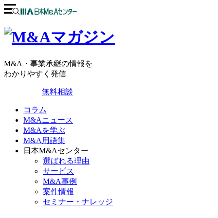
M&A・事業承継の情報を
わかりやすく発信
無料相談
コラム
M&Aニュース
M&Aを学ぶ
M&A用語集
日本M&Aセンター
選ばれる理由
サービス
M&A事例
案件情報
セミナー・ナレッジ