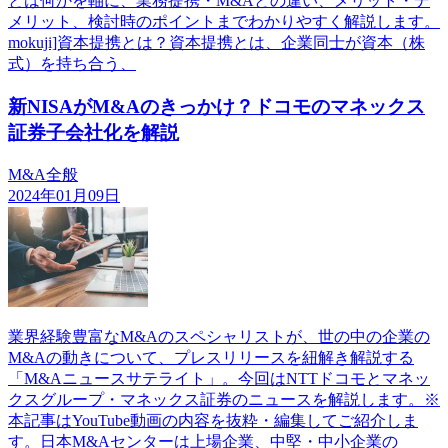
とは何かを軸に、業務提携・M&Aとの違い、メリット・デ
メリット、検討時のポイントまでわかりやすく解説します。
mokuji]資本提携とは？資本提携とは、企業同士が資本（株
式）を持ち合う、
新NISAがM&Aのきっかけ？ドコモのマネックス
証券子会社化を解説
M&A全般
2024年01月09日
業界経験豊富なM&Aのスペシャリストが、世の中の企業の
M&Aの動きについて、プレスリリースを紐解き解説する
「M&Aニュースサテライト」。今回はNTTドコモとマネッ
クスグループ・マネックス証券のニュースを解説します。※
本記事はYouTube動画の内容を抜粋・編集してご紹介しま
す。日本M&Aセンターは上場企業、中堅・中小企業の