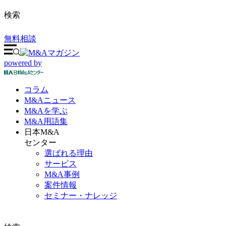
検索
無料相談
powered by
コラム
M&A
ニュース
M&Aを
学ぶ
M&A
用語集
日本M&A
センター
選ばれる理由
サービス
M&A事例
案件情報
セミナー・ナレッジ