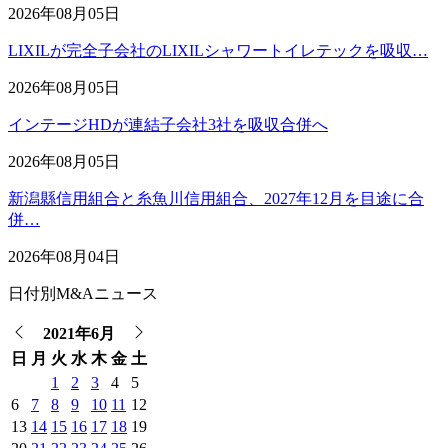
2026年08月05日
LIXILが完全子会社のLIXILシャワートイレテックを吸収…
2026年08月05日
インテージHDが連結子会社3社を吸収合併へ
2026年08月05日
新潟縣信用組合と糸魚川信用組合、2027年12月を目途に合
併…
2026年08月04日
日付別M&Aニュース
2021年6月
日
月
火
水
木
金
土
1
2
3
4
5
6
7
8
9
10
11
12
13
14
15
16
17
18
19