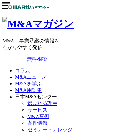
M&A・事業承継の情報を
わかりやすく発信
無料相談
コラム
M&Aニュース
M&Aを学ぶ
M&A用語集
日本M&Aセンター
選ばれる理由
サービス
M&A事例
案件情報
セミナー・ナレッジ