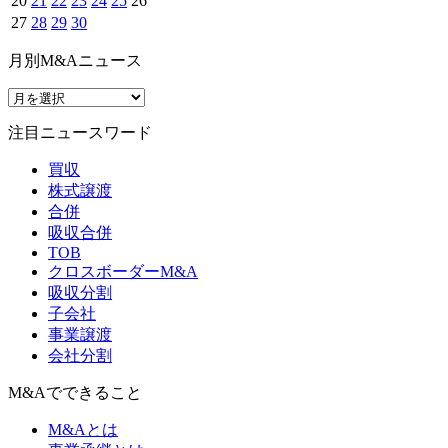
20
21
22
23
24
25
26
27
28
29
30
月別M&Aニュース
注目ニュースワード
買収
株式譲渡
合併
吸収合併
TOB
クロスボーダーM&A
吸収分割
子会社
事業譲渡
会社分割
M&Aでできること
M&Aとは