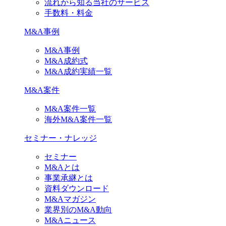
流れから知る当社のサービス
手数料・料金
M&A事例
M&A事例
M&A成約式
M&A成約実績一覧
M&A案件
M&A案件一覧
海外M&A案件一覧
セミナー・ナレッジ
セミナー
M&Aとは
事業承継とは
資料ダウンロード
M&Aマガジン
業界別のM&A動向
M&Aニュース