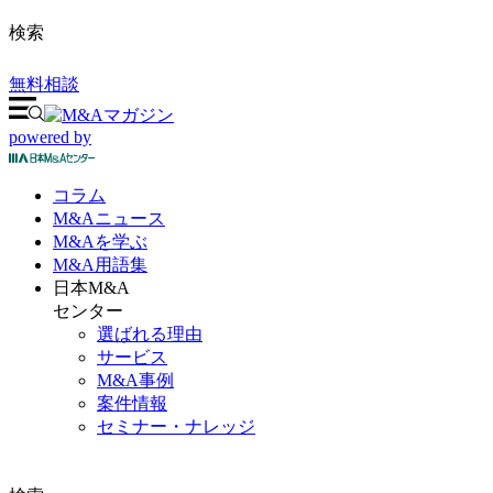
検索
無料相談
powered by
コラム
M&A
ニュース
M&Aを
学ぶ
M&A
用語集
日本M&A
センター
選ばれる理由
サービス
M&A事例
案件情報
セミナー・ナレッジ