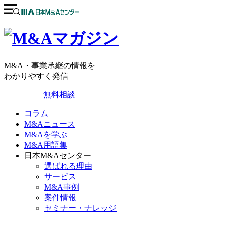
M&A・事業承継の情報を
わかりやすく発信
無料相談
コラム
M&Aニュース
M&Aを学ぶ
M&A用語集
日本M&Aセンター
選ばれる理由
サービス
M&A事例
案件情報
セミナー・ナレッジ