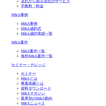
流れから知る当社のサービス
手数料・料金
M&A事例
M&A事例
M&A成約式
M&A成約実績一覧
M&A案件
M&A案件一覧
海外M&A案件一覧
セミナー・ナレッジ
セミナー
M&Aとは
事業承継とは
資料ダウンロード
M&Aマガジン
業界別のM&A動向
M&Aニュース