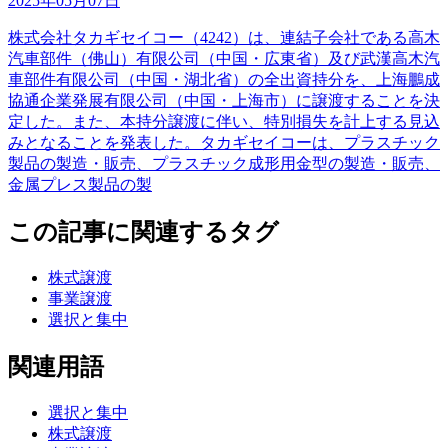
2025年05月07日
株式会社タカギセイコー（4242）は、連結子会社である高木
汽車部件（佛山）有限公司（中国・広東省）及び武漢高木汽
車部件有限公司（中国・湖北省）の全出資持分を、上海鵬成
協通企業発展有限公司（中国・上海市）に譲渡することを決
定した。また、本持分譲渡に伴い、特別損失を計上する見込
みとなることを発表した。タカギセイコーは、プラスチック
製品の製造・販売、プラスチック成形用金型の製造・販売、
金属プレス製品の製
この記事に関連するタグ
株式譲渡
事業譲渡
選択と集中
関連用語
選択と集中
株式譲渡