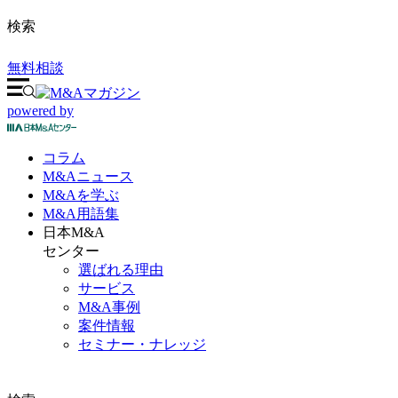
検索
無料相談
powered by
コラム
M&A
ニュース
M&Aを
学ぶ
M&A
用語集
日本M&A
センター
選ばれる理由
サービス
M&A事例
案件情報
セミナー・ナレッジ