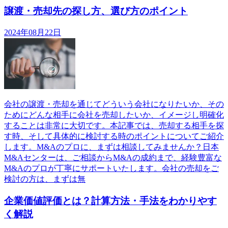
譲渡・売却先の探し方、選び方のポイント
2024年08月22日
会社の譲渡・売却を通じてどういう会社になりたいか、その
ためにどんな相手に会社を売却したいか、イメージし明確化
することは非常に大切です。本記事では、売却する相手を探
す時、そして具体的に検討する時のポイントについてご紹介
します。M&Aのプロに、まずは相談してみませんか？日本
M&Aセンターは、ご相談からM&Aの成約まで、経験豊富な
M&Aのプロが丁寧にサポートいたします。会社の売却をご
検討の方は、まずは無
企業価値評価とは？計算方法・手法をわかりやす
く解説