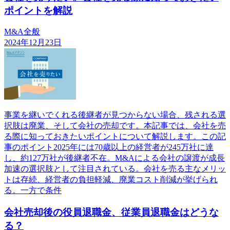
ポイントを解説
M&A全般
2024年12月23日
事業を継いでくれる後継者が見つからない場合、残される選
択肢は廃業、そして会社の売却です。本記事では、会社を売
る際に知っておきたいポイントについて解説します。この記
事のポイント2025年には70歳以上の経営者が245万社に達
し、約127万社が後継者不在。M&Aによる会社の譲渡が成長
加速の選択肢として注目されている。会社を売る主なメリッ
トは存続、経営者の負担軽減、廃業コスト削減が挙げられ
る。一方で条件
会社売却後の役員退職金、従業員退職金はどうな
る？