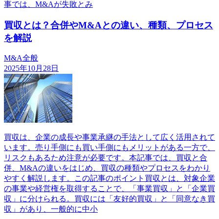
事では、M&Aが失敗とみ
買収とは？合併やM&Aとの違い、種類、プロセス
を解説
M&A全般
2025年10月28日
買収は、企業の成長や事業承継の手法として広く活用されて
います。売り手側にも買い手側にもメリットがある一方で、
リスクもあるため注意が必要です。本記事では、買収と合
併、M&Aの違いをはじめ、買収の種類やプロセスをわかり
やすく解説します。この記事のポイント買収とは、対象企業
の事業や経営権を取得することで、「事業買収」と「企業買
収」に分けられる。買収には「友好的買収」と「同意なき買
収」があり、一般的に中小