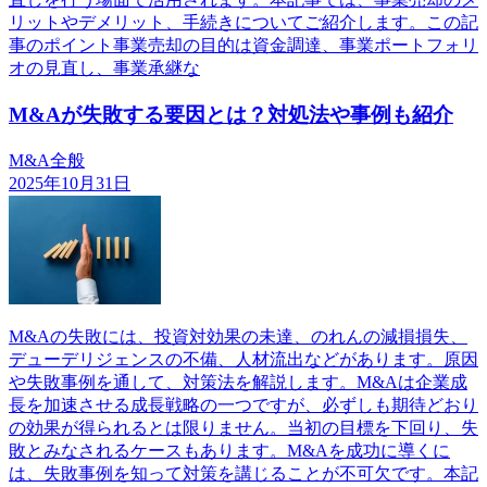
リットやデメリット、手続きについてご紹介します。この記
事のポイント事業売却の目的は資金調達、事業ポートフォリ
オの見直し、事業承継な
M&Aが失敗する要因とは？対処法や事例も紹介
M&A全般
2025年10月31日
M&Aの失敗には、投資対効果の未達、のれんの減損損失、
デューデリジェンスの不備、人材流出などがあります。原因
や失敗事例を通して、対策法を解説します。M&Aは企業成
長を加速させる成長戦略の一つですが、必ずしも期待どおり
の効果が得られるとは限りません。当初の目標を下回り、失
敗とみなされるケースもあります。M&Aを成功に導くに
は、失敗事例を知って対策を講じることが不可欠です。本記