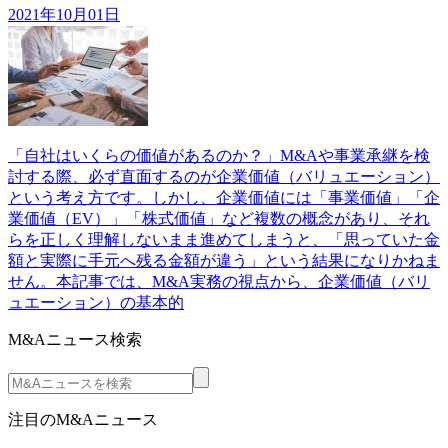
2021年10月01日
「自社はいくらの価値があるのか？」M&Aや事業承継を検
討する際、必ず直面するのが企業価値（バリュエーション）
という考え方です。しかし、企業価値には「事業価値」「企
業価値（EV）」「株式価値」など複数の概念があり、それ
らを正しく理解しないまま進めてしまうと、「思っていた金
額と実際に手元へ残る金額が違う」という結果になりかねま
せん。本記事では、M&A実務の視点から、企業価値（バリ
ュエーション）の基本的
M&Aニュース検索
注目のM&Aニュース