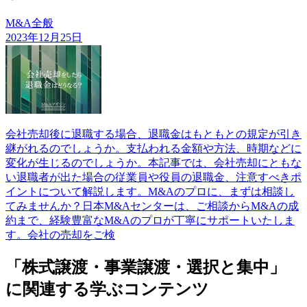
M&A全般
2023年12月25日
会社売却後に退職する場合、退職金はもともとの規定が引き
継がれるのでしょうか。支払われる金額や方法、時期などに
変化が生じるのでしょうか。本記事では、会社売却にともな
い退職者が出た場合の従業員や役員の退職金、注意すべきポ
イントについて解説します。M&Aのプロに、まずは相談し
てみませんか？日本M&Aセンターは、ご相談からM&Aの成
約まで、経験豊富なM&Aのプロが丁寧にサポートいたしま
す。会社の売却をご検
「株式譲渡・事業譲渡・選択と集中」
に関連する学ぶコンテンツ