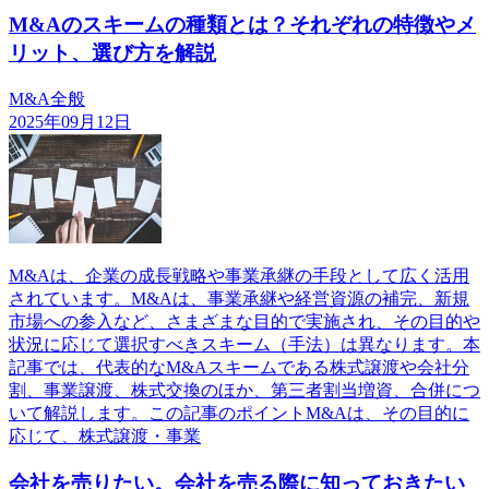
M&Aのスキームの種類とは？それぞれの特徴やメ
リット、選び方を解説
M&A全般
2025年09月12日
M&Aは、企業の成長戦略や事業承継の手段として広く活用
されています。M&Aは、事業承継や経営資源の補完、新規
市場への参入など、さまざまな目的で実施され、その目的や
状況に応じて選択すべきスキーム（手法）は異なります。本
記事では、代表的なM&Aスキームである株式譲渡や会社分
割、事業譲渡、株式交換のほか、第三者割当増資、合併につ
いて解説します。この記事のポイントM&Aは、その目的に
応じて、株式譲渡・事業
会社を売りたい。会社を売る際に知っておきたい