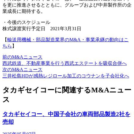
を更に推進させるとともに、グループおよび中井製作所の企
業成長に期待する。
・今後のスケジュール
株式譲渡実行予定日 2021年3月31日
【
輸送用機械・部品製造業界のM&A・事業承継の動向はこ
ちら
】
前のM&Aニュース
西武鉄道、不動産事業を行う西武エステートを吸収合併へ
次のM&Aニュース
三井松島HDが感熱レジロール加工のコウナンを子会社化へ
タカギセイコーに関連するM&Aニュー
ス
タカギセイコー、中国子会社の車両部品製造2社を
売却