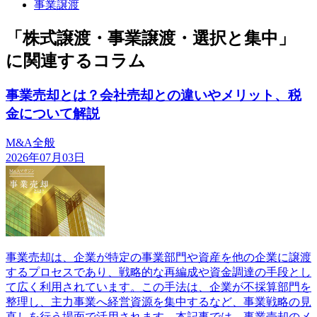
事業譲渡
「株式譲渡・事業譲渡・選択と集中」
に関連するコラム
事業売却とは？会社売却との違いやメリット、税
金について解説
M&A全般
2026年07月03日
事業売却は、企業が特定の事業部門や資産を他の企業に譲渡
するプロセスであり、戦略的な再編成や資金調達の手段とし
て広く利用されています。この手法は、企業が不採算部門を
整理し、主力事業へ経営資源を集中するなど、事業戦略の見
直しを行う場面で活用されます。本記事では、事業売却のメ