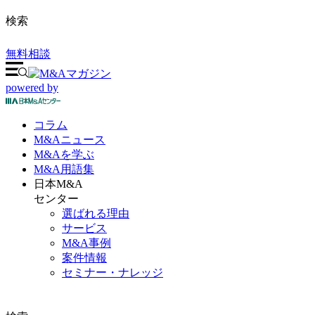
検索
無料相談
powered by
コラム
M&A
ニュース
M&Aを
学ぶ
M&A
用語集
日本M&A
センター
選ばれる理由
サービス
M&A事例
案件情報
セミナー・ナレッジ