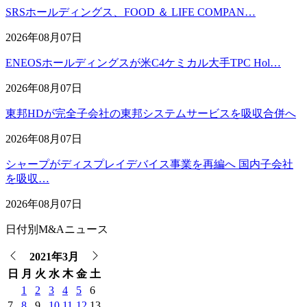
SRSホールディングス、FOOD ＆ LIFE COMPAN…
2026年08月07日
ENEOSホールディングスが米C4ケミカル大手TPC Hol…
2026年08月07日
東邦HDが完全子会社の東邦システムサービスを吸収合併へ
2026年08月07日
シャープがディスプレイデバイス事業を再編へ 国内子会社
を吸収…
2026年08月07日
日付別M&Aニュース
2021年3月
日
月
火
水
木
金
土
1
2
3
4
5
6
7
8
9
10
11
12
13