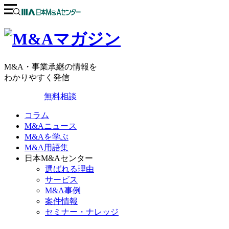
M&A・事業承継の情報を
わかりやすく発信
無料相談
コラム
M&Aニュース
M&Aを学ぶ
M&A用語集
日本M&Aセンター
選ばれる理由
サービス
M&A事例
案件情報
セミナー・ナレッジ