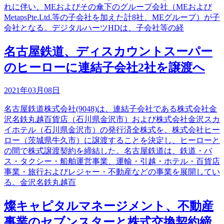
れに伴い、MEおよびその傘下のグループ会社（MEおよび
MetapsPte.Ltd.等の子会社を加えた計8社、MEグループ）が子
会社となる。デジタルハーツHDは、子会社等の経
名古屋鉄道、ディスカウントスーパー
のヒーローに連結子会社2社を譲渡へ
2021年03月08日
名古屋鉄道株式会社(9048)は、連結子会社である株式会社金
沢名鉄丸越百貨店（石川県金沢市）および株式会社金沢スカ
イホテル（石川県金沢市）の発行済全株式を、株式会社ヒー
ロー（茨城県牛久市）に譲渡することを決定し、ヒーローと
の間で株式譲渡契約を締結した。名古屋鉄道は、鉄道・バ
ス・タクシー・船舶運営事業、運輸・引越・ホテル・百貨店
事業・旅行およびレジャー・不動産などの事業を展開してい
る。金沢名鉄丸越百
燦キャピタルマネージメント、不動産
事業のセブンスターと株式交換契約締