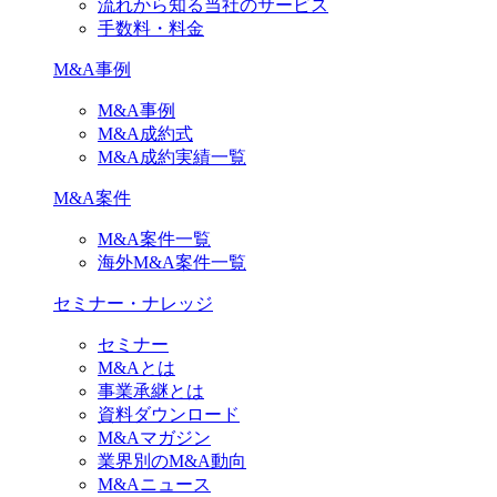
流れから知る当社のサービス
手数料・料金
M&A事例
M&A事例
M&A成約式
M&A成約実績一覧
M&A案件
M&A案件一覧
海外M&A案件一覧
セミナー・ナレッジ
セミナー
M&Aとは
事業承継とは
資料ダウンロード
M&Aマガジン
業界別のM&A動向
M&Aニュース