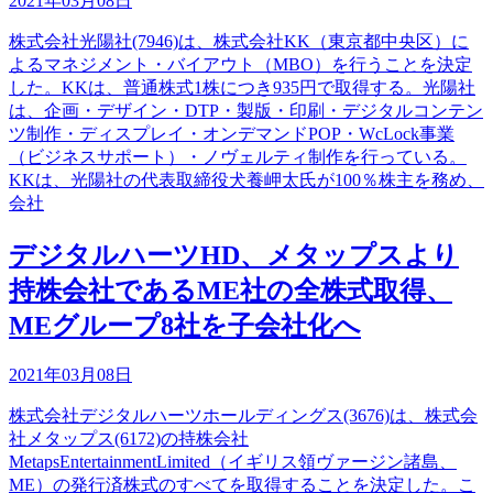
2021年03月08日
株式会社光陽社(7946)は、株式会社KK（東京都中央区）に
よるマネジメント・バイアウト（MBO）を行うことを決定
した。KKは、普通株式1株につき935円で取得する。光陽社
は、企画・デザイン・DTP・製版・印刷・デジタルコンテン
ツ制作・ディスプレイ・オンデマンドPOP・WcLock事業
（ビジネスサポート）・ノヴェルティ制作を行っている。
KKは、光陽社の代表取締役犬養岬太氏が100％株主を務め、
会社
デジタルハーツHD、メタップスより
持株会社であるME社の全株式取得、
MEグループ8社を子会社化へ
2021年03月08日
株式会社デジタルハーツホールディングス(3676)は、株式会
社メタップス(6172)の持株会社
MetapsEntertainmentLimited（イギリス領ヴァージン諸島、
ME）の発行済株式のすべてを取得することを決定した。こ