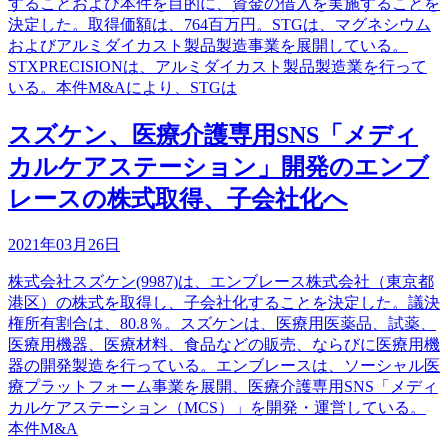
することおよび本件を目的に、資金の借入を実施することを
決定した。取得価額は、764百万円。STGは、マグネシウム
およびアルミダイカスト製品製造事業を展開している。
STXPRECISIONは、アルミダイカスト製品製造業を行って
いる。本件M&Aにより、STGは
スズケン、医療介護専用SNS「メディ
カルケアステーション」開発のエンブ
レースの株式取得、子会社化へ
2021年03月26日
株式会社スズケン(9987)は、エンブレース株式会社（東京都
港区）の株式を取得し、子会社化することを決定した。議決
権所有割合は、80.8％。スズケンは、医療用医薬品、試薬、
医療用機器、医療材料、食品などの販売、ならびに医療用機
器の開発製造を行っている。エンブレースは、ソーシャル医
療プラットフォーム事業を展開、医療介護専用SNS「メディ
カルケアステーション（MCS）」を開発・運営している。
本件M&A