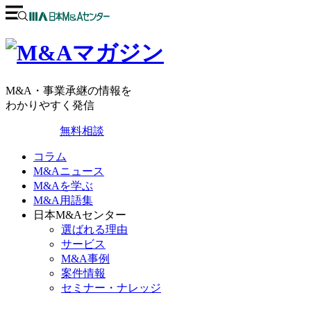
M&A・事業承継の情報を
わかりやすく発信
無料相談
コラム
M&Aニュース
M&Aを学ぶ
M&A用語集
日本M&Aセンター
選ばれる理由
サービス
M&A事例
案件情報
セミナー・ナレッジ