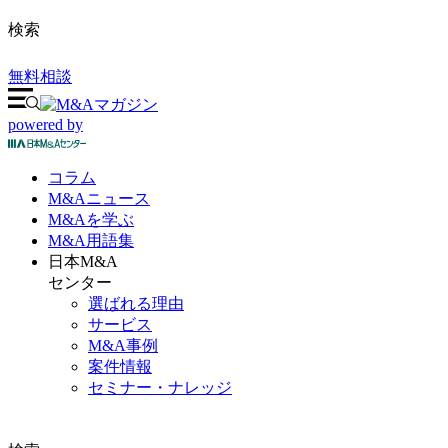
検索
無料相談
powered by
コラム
M&A
ニュース
M&Aを
学ぶ
M&A
用語集
日本M&A
センター
選ばれる理由
サービス
M&A事例
案件情報
セミナー・ナレッジ