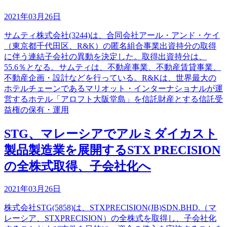
2021年03月26日
サムティ株式会社(3244)は、合同会社アール・アンド・ケイ
（東京都千代田区、R&K）の匿名組合事業出資持分の取得
に伴う連結子会社の異動を決定した。取得出資持分は、
55.6％となる。サムティは、不動産事業、不動産賃貸事業、
不動産企画・設計などを行っている。R&Kは、世界最大の
ホテルチェーンであるマリオット・インターナショナルが運
営するホテル「アロフト大阪堂島」を信託財産とする信託受
益権の保有・運用
STG、マレーシアでアルミダイカスト
製品製造業を展開するSTX PRECISION
の全株式取得、子会社化へ
2021年03月26日
株式会社STG(5858)は、STXPRECISION(JB)SDN.BHD.（マ
レーシア、STXPRECISION）の全株式を取得し、子会社化