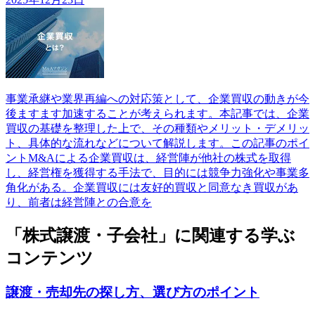
事業承継や業界再編への対応策として、企業買収の動きが今
後ますます加速することが考えられます。本記事では、企業
買収の基礎を整理した上で、その種類やメリット・デメリッ
ト、具体的な流れなどについて解説します。この記事のポイ
ントM&Aによる企業買収は、経営陣が他社の株式を取得
し、経営権を獲得する手法で、目的には競争力強化や事業多
角化がある。企業買収には友好的買収と同意なき買収があ
り、前者は経営陣との合意を
「株式譲渡・子会社」に関連する学ぶ
コンテンツ
譲渡・売却先の探し方、選び方のポイント