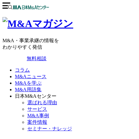
M&A・事業承継の情報を
わかりやすく発信
無料相談
コラム
M&Aニュース
M&Aを学ぶ
M&A用語集
日本M&Aセンター
選ばれる理由
サービス
M&A事例
案件情報
セミナー・ナレッジ