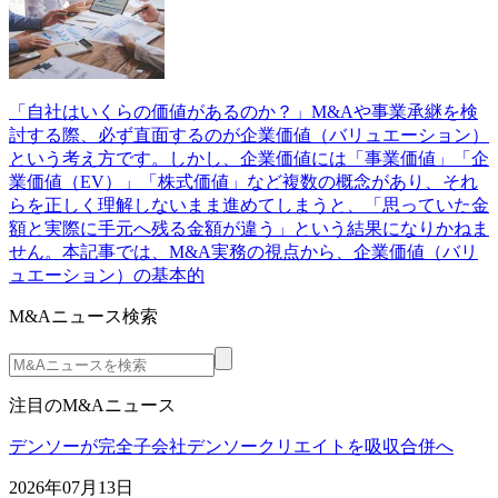
「自社はいくらの価値があるのか？」M&Aや事業承継を検
討する際、必ず直面するのが企業価値（バリュエーション）
という考え方です。しかし、企業価値には「事業価値」「企
業価値（EV）」「株式価値」など複数の概念があり、それ
らを正しく理解しないまま進めてしまうと、「思っていた金
額と実際に手元へ残る金額が違う」という結果になりかねま
せん。本記事では、M&A実務の視点から、企業価値（バリ
ュエーション）の基本的
M&Aニュース検索
注目のM&Aニュース
デンソーが完全子会社デンソークリエイトを吸収合併へ
2026年07月13日