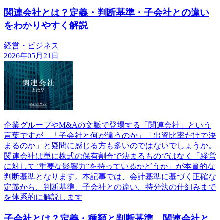
関連会社とは？定義・判断基準・子会社との違い
をわかりやすく解説
経営・ビジネス
2026年05月21日
企業グループやM&Aの文脈で登場する「関連会社」という
言葉ですが、「子会社と何が違うのか」「出資比率だけで決
まるのか」と疑問に感じる方も多いのではないでしょうか。
関連会社は単に株式の保有割合で決まるものではなく「経営
に対して“重要な影響力”を持っているかどうか」が本質的な
判断基準となります。本記事では、会計基準に基づく正確な
定義から、判断基準、子会社との違い、持分法の仕組みまで
を体系的に解説します
子会社とは？定義・種類と判断基準、関連会社と