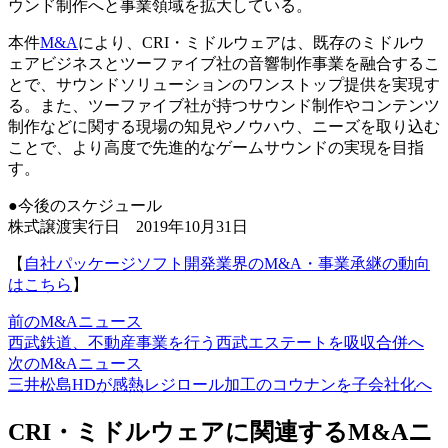
ウンド制作へと事業領域を拡大している。
本件
M&A
により、CRI・ミドルウェアは、既存のミドルウ
ェアビジネスとツーファイブ社の音響制作事業を融合するこ
とで、サウンドソリューションのワンストップ提供を実現す
る。また、ツーファイブ社が持つサウンド制作やコンテンツ
制作などに関する現場の知見やノウハウ、ニーズを取り込む
ことで、より高度で先進的なゲームサウンドの実現を目指
す。
●今後のスケジュール
株式譲渡実行日 2019年10月31日
【
自社パッケージソフト開発業界のM&A・事業承継の動向
はこちら
】
前のM&Aニュース
西武鉄道、不動産事業を行う西武エステートを吸収合併へ
次のM&Aニュース
三井松島HDが感熱レジロール加工のコウナンを子会社化へ
CRI・ミドルウェアに関連するM&Aニ