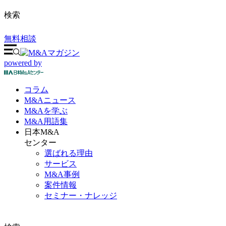
検索
無料相談
powered by
コラム
M&A
ニュース
M&Aを
学ぶ
M&A
用語集
日本M&A
センター
選ばれる理由
サービス
M&A事例
案件情報
セミナー・ナレッジ