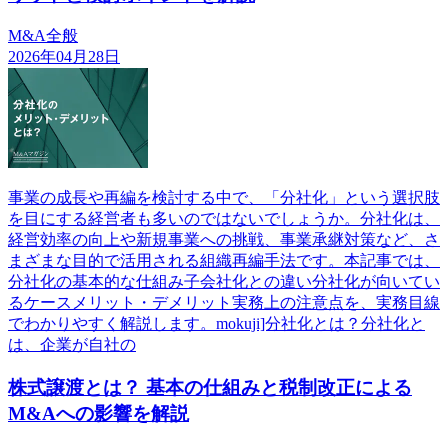
M&A全般
2026年04月28日
事業の成長や再編を検討する中で、「分社化」という選択肢
を目にする経営者も多いのではないでしょうか。分社化は、
経営効率の向上や新規事業への挑戦、事業承継対策など、さ
まざまな目的で活用される組織再編手法です。本記事では、
分社化の基本的な仕組み子会社化との違い分社化が向いてい
るケースメリット・デメリット実務上の注意点を、実務目線
でわかりやすく解説します。mokuji]分社化とは？分社化と
は、企業が自社の
株式譲渡とは？ 基本の仕組みと税制改正による
M&Aへの影響を解説