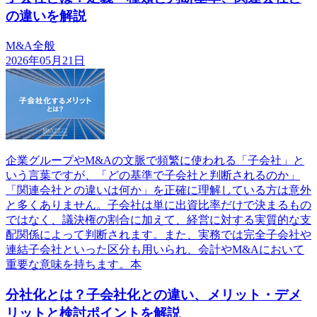
の違いを解説
M&A全般
2026年05月21日
企業グループやM&Aの文脈で頻繁に使われる「子会社」と
いう言葉ですが、「どの基準で子会社と判断されるのか」
「関連会社との違いは何か」を正確に理解している方は意外
と多くありません。子会社は単に出資比率だけで決まるもの
ではなく、議決権の割合に加えて、経営に対する実質的な支
配関係によって判断されます。また、実務では完全子会社や
連結子会社といった区分も用いられ、会計やM&Aにおいて
重要な意味を持ちます。本
分社化とは？子会社化との違い、メリット・デメ
リットと検討ポイントを解説