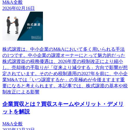
M&A全般
2026年02月16日
株式譲渡は、中小企業のM&Aにおいて多く用いられる手法
の1つです。中小企業の譲渡オーナーにとって魅力的だった
株式譲渡益の税務優遇は、2026年度の税制改正により縮小
し、売却後の手取りが「従来より減少する」方向で影響が想
定されています。そのため税制適用の2027年を前に、中小企
業M&Aでは「いつ譲渡するか」の見極めが今後ますます重
要になると考えられます。本記事では、株式譲渡の基本や税
制改正による影響
企業買収とは？買収スキームやメリット・デメリ
ットを解説
M&A全般
2025年12月23日