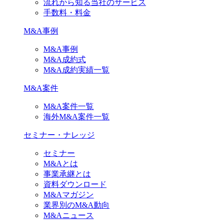
流れから知る当社のサービス
手数料・料金
M&A事例
M&A事例
M&A成約式
M&A成約実績一覧
M&A案件
M&A案件一覧
海外M&A案件一覧
セミナー・ナレッジ
セミナー
M&Aとは
事業承継とは
資料ダウンロード
M&Aマガジン
業界別のM&A動向
M&Aニュース