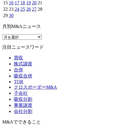
15
16
17
18
19
20
21
22
23
24
25
26
27
28
29
30
月別M&Aニュース
注目ニュースワード
買収
株式譲渡
合併
吸収合併
TOB
クロスボーダーM&A
子会社
吸収分割
事業譲渡
会社分割
M&Aでできること