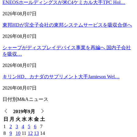
ENEOSホールディングスが米C4ケミカル大手TPC Hol…
2026年08月07日
東邦HDが完全子会社の東邦システムサービスを吸収合併へ
2026年08月07日
シャープがディスプレイデバイス事業を再編へ 国内子会社
を吸収…
2026年08月07日
キリンHD、カナダのサプリメント大手Jamieson Wel…
2026年08月07日
日付別M&Aニュース
2019年9月
日
月
火
水
木
金
土
1
2
3
4
5
6
7
8
9
10
11
12
13
14