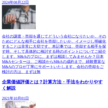
2024年08月22日
会社の譲渡・売却を通じてどういう会社になりたいか、その
ためにどんな相手に会社を売却したいか、イメージし明確化
することは非常に大切です。本記事では、売却する相手を探
す時、そして具体的に検討する時のポイントについてご紹介
します。M&Aのプロに、まずは相談してみませんか？日本
M&Aセンターは、ご相談からM&Aの成約まで、経験豊富な
M&Aのプロが丁寧にサポートいたします。会社の売却をご
検討の方は、まずは無
企業価値評価とは？計算方法・手法をわかりやす
く解説
2021年10月01日