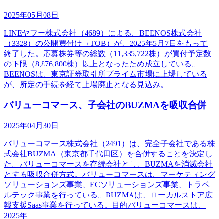
2025年05月08日
LINEヤフー株式会社（4689）による、BEENOS株式会社
（3328）の公開買付け（TOB）が、2025年5月7日をもって
終了した。応募株券等の総数（11,335,722株）が買付予定数
の下限（8,876,800株）以上となったため成立している。
BEENOSは、東京証券取引所プライム市場に上場している
が、所定の手続を経て上場廃止となる見込み。
バリューコマース、子会社のBUZMAを吸収合併
2025年04月30日
バリューコマース株式会社（2491）は、完全子会社である株
式会社BUZMA（東京都千代田区）を合併することを決定し
た。バリューコマースを存続会社とし、BUZMAを消滅会社
とする吸収合併方式。バリューコマースは、マーケティング
ソリューションズ事業、ECソリューションズ事業、トラベ
ルテック事業を行っている。BUZMAは、ローカルストア広
報支援Saas事業を行っている。目的バリューコマースは、
2025年