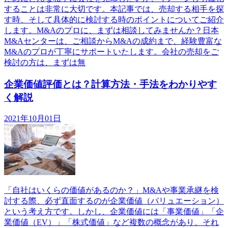
することは非常に大切です。本記事では、売却する相手を探
す時、そして具体的に検討する時のポイントについてご紹介
します。M&Aのプロに、まずは相談してみませんか？日本
M&Aセンターは、ご相談からM&Aの成約まで、経験豊富な
M&Aのプロが丁寧にサポートいたします。会社の売却をご
検討の方は、まずは無
企業価値評価とは？計算方法・手法をわかりやす
く解説
2021年10月01日
「自社はいくらの価値があるのか？」M&Aや事業承継を検
討する際、必ず直面するのが企業価値（バリュエーション）
という考え方です。しかし、企業価値には「事業価値」「企
業価値（EV）」「株式価値」など複数の概念があり、それ