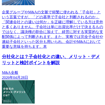
企業グループやM&Aの文脈で頻繁に使われる「子会社」と
いう言葉ですが、「どの基準で子会社と判断されるのか」
「関連会社との違いは何か」を正確に理解している方は意外
と多くありません。子会社は単に出資比率だけで決まるもの
ではなく、議決権の割合に加えて、経営に対する実質的な支
配関係によって判断されます。また、実務では完全子会社や
連結子会社といった区分も用いられ、会計やM&Aにおいて
重要な意味を持ちます。本
分社化とは？子会社化との違い、メリット・デメ
リットと検討ポイントを解説
M&A全般
2026年04月28日