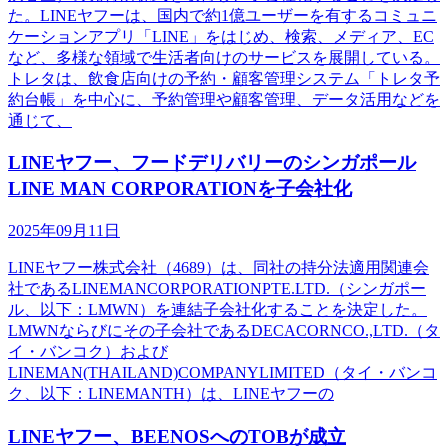
た。LINEヤフーは、国内で約1億ユーザーを有するコミュニ
ケーションアプリ「LINE」をはじめ、検索、メディア、EC
など、多様な領域で生活者向けのサービスを展開している。
トレタは、飲食店向けの予約・顧客管理システム「トレタ予
約台帳」を中心に、予約管理や顧客管理、データ活用などを
通じて、
LINEヤフー、フードデリバリーのシンガポール
LINE MAN CORPORATIONを子会社化
2025年09月11日
LINEヤフー株式会社（4689）は、同社の持分法適用関連会
社であるLINEMANCORPORATIONPTE.LTD.（シンガポー
ル、以下：LMWN）を連結子会社化することを決定した。
LMWNならびにその子会社であるDECACORNCO.,LTD.（タ
イ・バンコク）および
LINEMAN(THAILAND)COMPANYLIMITED（タイ・バンコ
ク、以下：LINEMANTH）は、LINEヤフーの
LINEヤフー、BEENOSへのTOBが成立