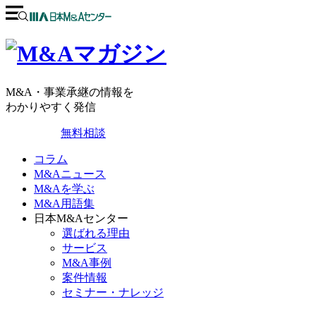
M&A・事業承継の情報を
わかりやすく発信
無料相談
コラム
M&Aニュース
M&Aを学ぶ
M&A用語集
日本M&Aセンター
選ばれる理由
サービス
M&A事例
案件情報
セミナー・ナレッジ