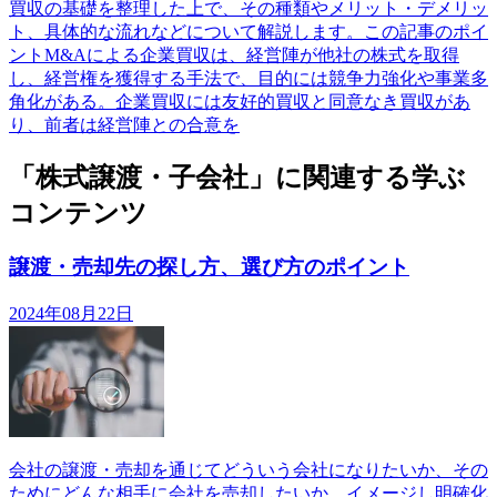
買収の基礎を整理した上で、その種類やメリット・デメリッ
ト、具体的な流れなどについて解説します。この記事のポイ
ントM&Aによる企業買収は、経営陣が他社の株式を取得
し、経営権を獲得する手法で、目的には競争力強化や事業多
角化がある。企業買収には友好的買収と同意なき買収があ
り、前者は経営陣との合意を
「株式譲渡・子会社」に関連する学ぶ
コンテンツ
譲渡・売却先の探し方、選び方のポイント
2024年08月22日
会社の譲渡・売却を通じてどういう会社になりたいか、その
ためにどんな相手に会社を売却したいか、イメージし明確化