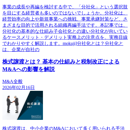
事業の成長や再編を検討する中で、「分社化」という選択肢
を目にする経営者も多いのではないでしょうか。分社化は、
経営効率の向上や新規事業への挑戦、事業承継対策など、さ
まざまな目的で活用される組織再編手法です。本記事では、
分社化の基本的な仕組み子会社化との違い分社化が向いてい
るケースメリット・デメリット実務上の注意点を、実務目線
でわかりやすく解説します。mokuji]分社化とは？分社化と
は、企業が自社の
株式譲渡とは？ 基本の仕組みと税制改正による
M&Aへの影響を解説
M&A全般
2026年02月16日
株式譲渡は、中小企業のM&Aにおいて多く用いられる手法