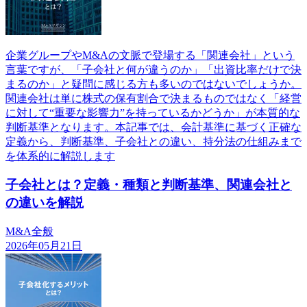
企業グループやM&Aの文脈で登場する「関連会社」という
言葉ですが、「子会社と何が違うのか」「出資比率だけで決
まるのか」と疑問に感じる方も多いのではないでしょうか。
関連会社は単に株式の保有割合で決まるものではなく「経営
に対して“重要な影響力”を持っているかどうか」が本質的な
判断基準となります。本記事では、会計基準に基づく正確な
定義から、判断基準、子会社との違い、持分法の仕組みまで
を体系的に解説します
子会社とは？定義・種類と判断基準、関連会社と
の違いを解説
M&A全般
2026年05月21日