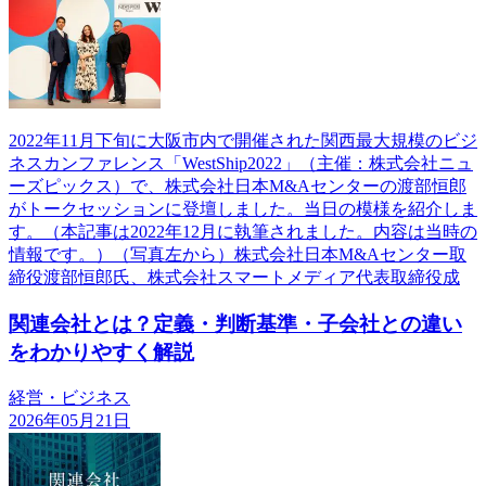
2022年11月下旬に大阪市内で開催された関西最大規模のビジ
ネスカンファレンス「WestShip2022」（主催：株式会社ニュ
ーズピックス）で、株式会社日本M&Aセンターの渡部恒郎
がトークセッションに登壇しました。当日の模様を紹介しま
す。（本記事は2022年12月に執筆されました。内容は当時の
情報です。）（写真左から）株式会社日本M&Aセンター取
締役渡部恒郎氏、株式会社スマートメディア代表取締役成
関連会社とは？定義・判断基準・子会社との違い
をわかりやすく解説
経営・ビジネス
2026年05月21日