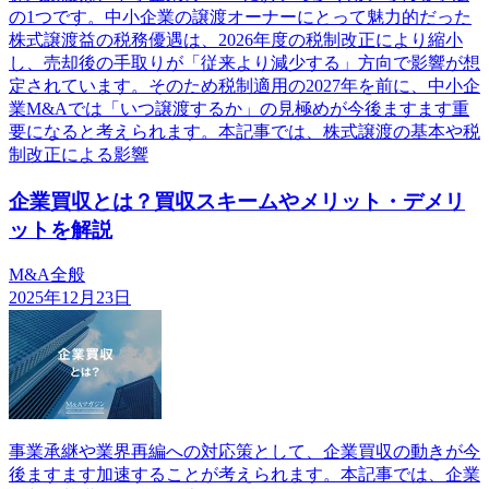
の1つです。中小企業の譲渡オーナーにとって魅力的だった
株式譲渡益の税務優遇は、2026年度の税制改正により縮小
し、売却後の手取りが「従来より減少する」方向で影響が想
定されています。そのため税制適用の2027年を前に、中小企
業M&Aでは「いつ譲渡するか」の見極めが今後ますます重
要になると考えられます。本記事では、株式譲渡の基本や税
制改正による影響
企業買収とは？買収スキームやメリット・デメリ
ットを解説
M&A全般
2025年12月23日
事業承継や業界再編への対応策として、企業買収の動きが今
後ますます加速することが考えられます。本記事では、企業