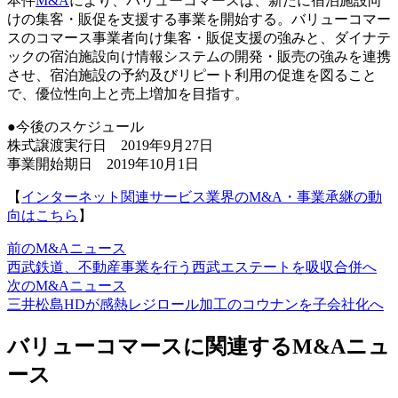
本件
M&A
により、バリューコマースは、新たに宿泊施設向
けの集客・販促を支援する事業を開始する。バリューコマー
スのコマース事業者向け集客・販促支援の強みと、ダイナテ
ックの宿泊施設向け情報システムの開発・販売の強みを連携
させ、宿泊施設の予約及びリピート利用の促進を図ること
で、優位性向上と売上増加を目指す。
●今後のスケジュール
株式譲渡実行日 2019年9月27日
事業開始期日 2019年10月1日
【
インターネット関連サービス業界のM&A・事業承継の動
向はこちら
】
前のM&Aニュース
西武鉄道、不動産事業を行う西武エステートを吸収合併へ
次のM&Aニュース
三井松島HDが感熱レジロール加工のコウナンを子会社化へ
バリューコマースに関連するM&Aニュ
ース