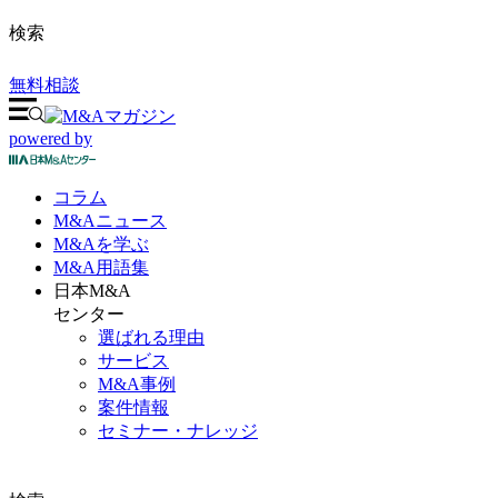
検索
無料相談
powered by
コラム
M&A
ニュース
M&Aを
学ぶ
M&A
用語集
日本M&A
センター
選ばれる理由
サービス
M&A事例
案件情報
セミナー・ナレッジ