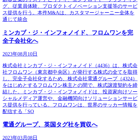
グ、従業員体験、プロダクトイノベーション支援等のサービ
ス提供を行う。本件M&Aは、カスタマージャーニー全体を
通じて統合
ミンカブ・ジ・インフォノイド、フロムワンを完
全子会社化へ
2023年08月10日
株式会社ミンカブ・ジ・インフォノイド（4436）は、株式会
社フロムワン（東京都中央区）が発行する株式の全てを取得
し、完全子会社化するため、株式会社電通グループ（4324）
をはじめとするフロムワン株主との間で、株式譲渡契約を締
結した。ミンカブ・ジ・インフォノイドは、投資家向けソー
シャルメディア運営や、金融機関向けソリューションサービ
ス提供を行っている。フロムワンは、世界のサッカー情報を
配信する「SO
電通グループ、英国タグ社を買収へ
2023年03月08日