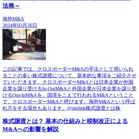
法務～
海外M&A
2024年03月26日
この記事では、クロスボーダーM&Aの手法として用いられ
ることの多い株式譲渡について、基本的な事項をご紹介させ
ていただきます。クロスボーダーM&Aとは日本企業が外国
企業を譲り受けるIn-OutM&Aと外国企業が日本企業を譲り受
けるOut-InM&Aを、国境をこえて行われるM&Aということ
で、クロスボーダーM&Aと呼びます。海外M&Aという呼ば
れ方をする場合もあります。@sitelink株式譲渡とは株
株式譲渡とは？ 基本の仕組みと税制改正による
M&Aへの影響を解説