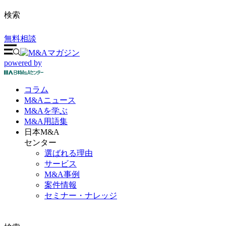
検索
無料相談
powered by
コラム
M&A
ニュース
M&Aを
学ぶ
M&A
用語集
日本M&A
センター
選ばれる理由
サービス
M&A事例
案件情報
セミナー・ナレッジ