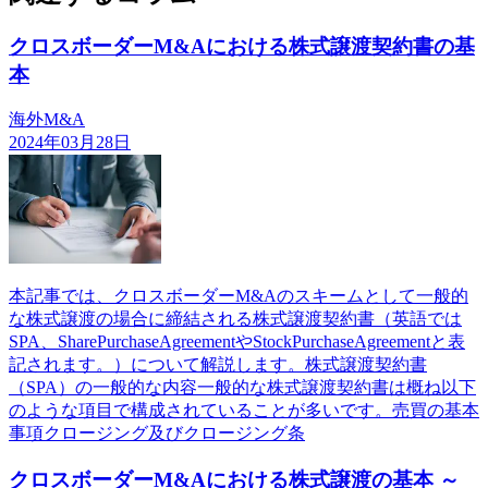
クロスボーダーM&Aにおける株式譲渡契約書の基
本
海外M&A
2024年03月28日
本記事では、クロスボーダーM&Aのスキームとして一般的
な株式譲渡の場合に締結される株式譲渡契約書（英語では
SPA、SharePurchaseAgreementやStockPurchaseAgreementと表
記されます。）について解説します。株式譲渡契約書
（SPA）の一般的な内容一般的な株式譲渡契約書は概ね以下
のような項目で構成されていることが多いです。売買の基本
事項クロージング及びクロージング条
クロスボーダーM&Aにおける株式譲渡の基本 ～