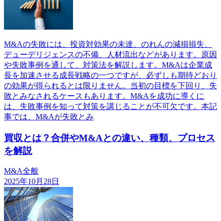
M&Aの失敗には、投資対効果の未達、のれんの減損損失、
デューデリジェンスの不備、人材流出などがあります。原因
や失敗事例を通して、対策法を解説します。M&Aは企業成
長を加速させる成長戦略の一つですが、必ずしも期待どおり
の効果が得られるとは限りません。当初の目標を下回り、失
敗とみなされるケースもあります。M&Aを成功に導くに
は、失敗事例を知って対策を講じることが不可欠です。本記
事では、M&Aが失敗とみ
買収とは？合併やM&Aとの違い、種類、プロセス
を解説
M&A全般
2025年10月28日