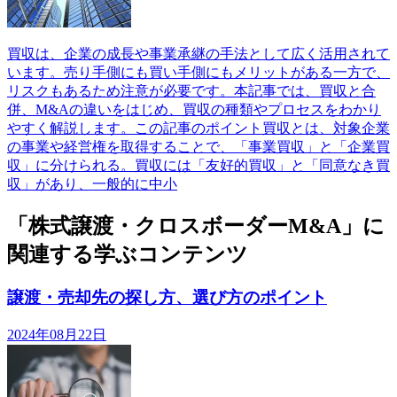
買収は、企業の成長や事業承継の手法として広く活用されて
います。売り手側にも買い手側にもメリットがある一方で、
リスクもあるため注意が必要です。本記事では、買収と合
併、M&Aの違いをはじめ、買収の種類やプロセスをわかり
やすく解説します。この記事のポイント買収とは、対象企業
の事業や経営権を取得することで、「事業買収」と「企業買
収」に分けられる。買収には「友好的買収」と「同意なき買
収」があり、一般的に中小
「株式譲渡・クロスボーダーM&A」に
関連する学ぶコンテンツ
譲渡・売却先の探し方、選び方のポイント
2024年08月22日