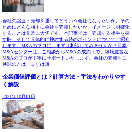
会社の譲渡・売却を通じてどういう会社になりたいか、その
ためにどんな相手に会社を売却したいか、イメージし明確化
することは非常に大切です。本記事では、売却する相手を探
す時、そして具体的に検討する時のポイントについてご紹介
します。M&Aのプロに、まずは相談してみませんか？日本
M&Aセンターは、ご相談からM&Aの成約まで、経験豊富な
M&Aのプロが丁寧にサポートいたします。会社の売却をご
検討の方は、まずは無
企業価値評価とは？計算方法・手法をわかりやす
く解説
2021年10月01日