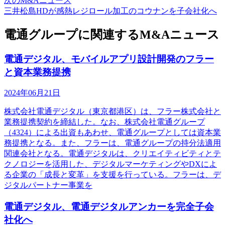
次のM&Aニュース
三井松島HDが感熱レジロール加工のコウナンを子会社化へ
電通グループに関連するM&Aニュース
電通デジタル、モバイルアプリ設計開発のフラー
と資本業務提携
2024年06月21日
株式会社電通デジタル（東京都港区）は、フラー株式会社と
業務提携契約を締結した。なお、株式会社電通グループ
（4324）による出資もあわせ、電通グループとしては資本業
務提携となる。また、フラーは、電通グループの持分法適用
関連会社となる。電通デジタルは、クリエイティビティとテ
クノロジーを活用した、デジタルマーケティングやDXによ
る企業の「成長と変革」を支援を行っている。フラーは、デ
ジタルパートナー事業を
電通デジタル、電通デジタルアンカーを完全子会
社化へ