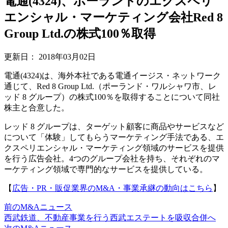
電通(4324)、ポーランドのエクスペリ
エンシャル・マーケティング会社Red 8
Group Ltd.の株式100％取得
更新日：
2018年03月02日
電通(4324)は、海外本社である電通イージス・ネットワーク
通じて、Red 8 Group Ltd.（ポーランド・ワルシャワ市、レ
ッド 8 グループ）の株式100％を取得することについて同社
株主と合意した。
レッド 8 グループは、ターゲット顧客に商品やサービスなど
について「体験」してもらうマーケティング手法である、エ
クスペリエンシャル・マーケティング領域のサービスを提供
を行う広告会社。4つのグループ会社を持ち、それぞれのマ
ーケティング領域で専門的なサービスを提供している。
【
広告・PR・販促業界のM&A・事業承継の動向はこちら
】
前のM&Aニュース
西武鉄道、不動産事業を行う西武エステートを吸収合併へ