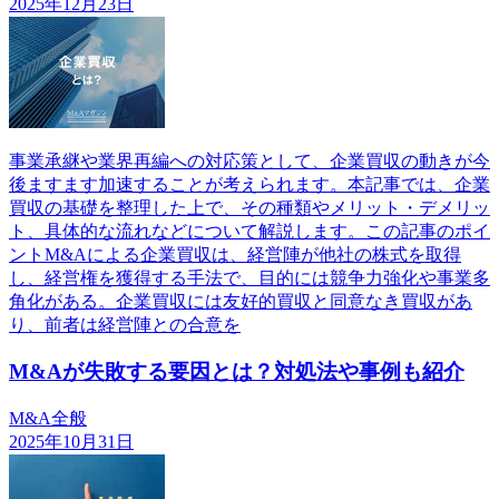
2025年12月23日
事業承継や業界再編への対応策として、企業買収の動きが今
後ますます加速することが考えられます。本記事では、企業
買収の基礎を整理した上で、その種類やメリット・デメリッ
ト、具体的な流れなどについて解説します。この記事のポイ
ントM&Aによる企業買収は、経営陣が他社の株式を取得
し、経営権を獲得する手法で、目的には競争力強化や事業多
角化がある。企業買収には友好的買収と同意なき買収があ
り、前者は経営陣との合意を
M&Aが失敗する要因とは？対処法や事例も紹介
M&A全般
2025年10月31日