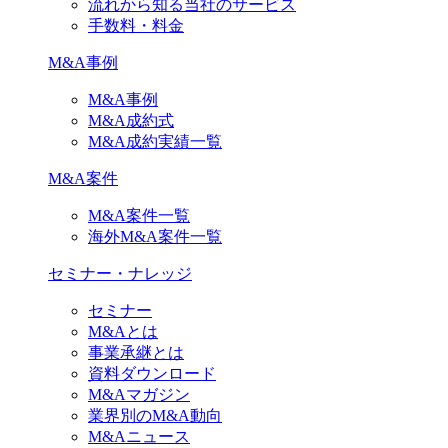
流れから知る当社のサービス
手数料・料金
M&A事例
M&A事例
M&A成約式
M&A成約実績一覧
M&A案件
M&A案件一覧
海外M&A案件一覧
セミナー・ナレッジ
セミナー
M&Aとは
事業承継とは
資料ダウンロード
M&Aマガジン
業界別のM&A動向
M&Aニュース