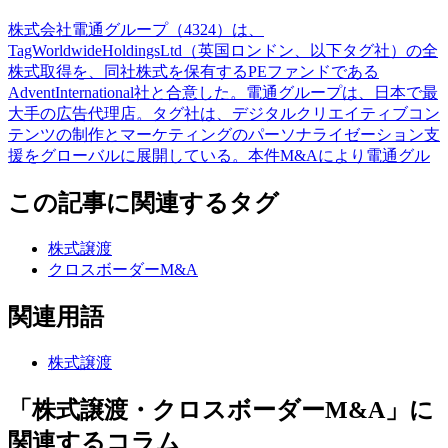
株式会社電通グループ（4324）は、
TagWorldwideHoldingsLtd（英国ロンドン、以下タグ社）の全
株式取得を、同社株式を保有するPEファンドである
AdventInternational社と合意した。電通グループは、日本で最
大手の広告代理店。タグ社は、デジタルクリエイティブコン
テンツの制作とマーケティングのパーソナライゼーション支
援をグローバルに展開している。本件M&Aにより電通グル
この記事に関連するタグ
株式譲渡
クロスボーダーM&A
関連用語
株式譲渡
「株式譲渡・クロスボーダーM&A」に
関連するコラム