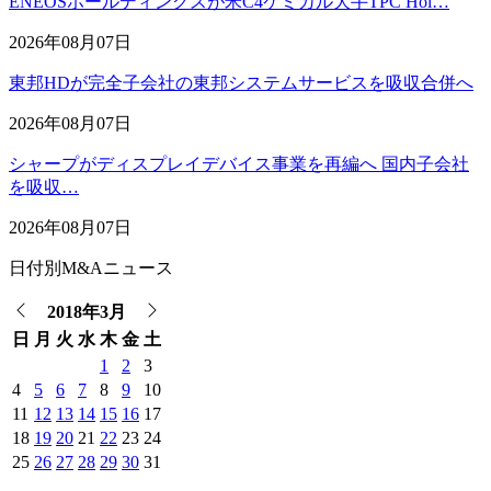
ENEOSホールディングスが米C4ケミカル大手TPC Hol…
2026年08月07日
東邦HDが完全子会社の東邦システムサービスを吸収合併へ
2026年08月07日
シャープがディスプレイデバイス事業を再編へ 国内子会社
を吸収…
2026年08月07日
日付別M&Aニュース
2018年3月
日
月
火
水
木
金
土
1
2
3
4
5
6
7
8
9
10
11
12
13
14
15
16
17
18
19
20
21
22
23
24
25
26
27
28
29
30
31