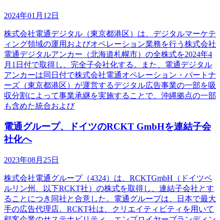
2024年01月12日
株式会社電通デジタル（東京都港区）は、デジタルマーケテ
ィング領域の運用およびオペレーション業務を行う株式会社
電通デジタルアンカー（北海道札幌市）の全株式を2024年4
月1日付で取得し、完全子会社化する。また、電通デジタル
アンカーは同日付で株式会社電通オペレーション・パートナ
ーズ（東京都港区）が運営するデジタル広告事業の一部を吸
収分割によって事業承継を実施することで、沖縄拠点の一部
も含めた統合および
電通グループ、ドイツのRCKT GmbHを連結子会
社化へ
2023年08月25日
株式会社電通グループ（4324）は、RCKTGmbH（ドイツベ
ルリン州、以下RCKT社）の株式を取得し、連結子会社とす
ることにつき同社と合意した。電通グループは、日本で最大
手の広告代理店。RCKT社は、クリエイティビティを用いて
顧客企業のサステナビリティ、エンプロイヤーブランディン