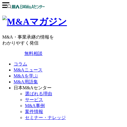
M&A・事業承継の情報を
わかりやすく発信
無料相談
コラム
M&Aニュース
M&Aを学ぶ
M&A用語集
日本M&Aセンター
選ばれる理由
サービス
M&A事例
案件情報
セミナー・ナレッジ