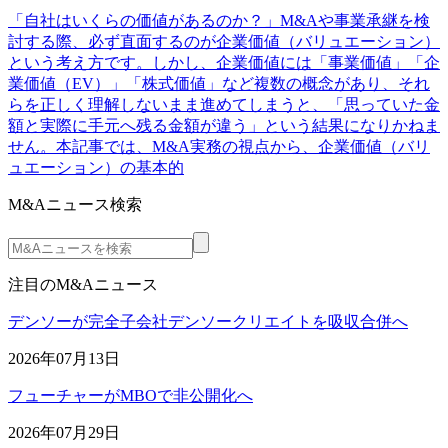
「自社はいくらの価値があるのか？」M&Aや事業承継を検
討する際、必ず直面するのが企業価値（バリュエーション）
という考え方です。しかし、企業価値には「事業価値」「企
業価値（EV）」「株式価値」など複数の概念があり、それ
らを正しく理解しないまま進めてしまうと、「思っていた金
額と実際に手元へ残る金額が違う」という結果になりかねま
せん。本記事では、M&A実務の視点から、企業価値（バリ
ュエーション）の基本的
M&Aニュース検索
注目のM&Aニュース
デンソーが完全子会社デンソークリエイトを吸収合併へ
2026年07月13日
フューチャーがMBOで非公開化へ
2026年07月29日