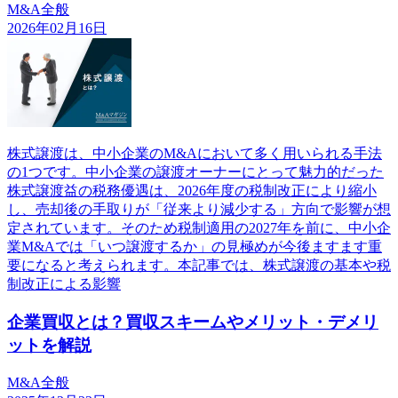
M&A全般
2026年02月16日
株式譲渡は、中小企業のM&Aにおいて多く用いられる手法
の1つです。中小企業の譲渡オーナーにとって魅力的だった
株式譲渡益の税務優遇は、2026年度の税制改正により縮小
し、売却後の手取りが「従来より減少する」方向で影響が想
定されています。そのため税制適用の2027年を前に、中小企
業M&Aでは「いつ譲渡するか」の見極めが今後ますます重
要になると考えられます。本記事では、株式譲渡の基本や税
制改正による影響
企業買収とは？買収スキームやメリット・デメリ
ットを解説
M&A全般