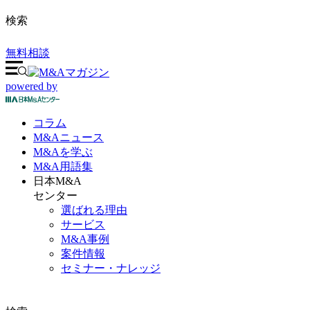
検索
無料相談
powered by
コラム
M&A
ニュース
M&Aを
学ぶ
M&A
用語集
日本M&A
センター
選ばれる理由
サービス
M&A事例
案件情報
セミナー・ナレッジ