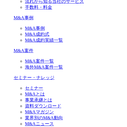
流れから知る当社のサービス
手数料・料金
M&A事例
M&A事例
M&A成約式
M&A成約実績一覧
M&A案件
M&A案件一覧
海外M&A案件一覧
セミナー・ナレッジ
セミナー
M&Aとは
事業承継とは
資料ダウンロード
M&Aマガジン
業界別のM&A動向
M&Aニュース