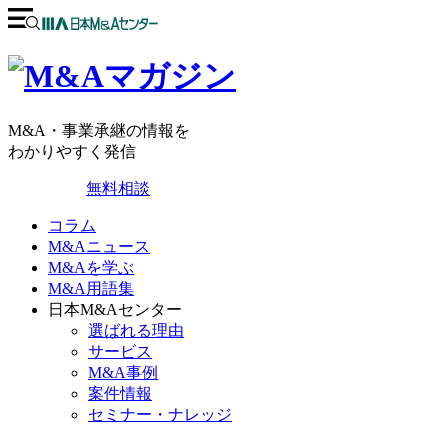
M&A・事業承継の情報を
わかりやすく発信
無料相談
コラム
M&Aニュース
M&Aを学ぶ
M&A用語集
日本M&Aセンター
選ばれる理由
サービス
M&A事例
案件情報
セミナー・ナレッジ