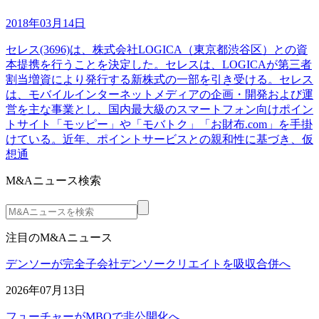
2018年03月14日
セレス(3696)は、株式会社LOGICA（東京都渋谷区）との資
本提携を行うことを決定した。セレスは、LOGICAが第三者
割当増資により発行する新株式の一部を引き受ける。セレス
は、モバイルインターネットメディアの企画・開発および運
営を主な事業とし、国内最大級のスマートフォン向けポイン
トサイト「モッピー」や「モバトク」「お財布.com」を手掛
けている。近年、ポイントサービスとの親和性に基づき、仮
想通
M&Aニュース検索
注目のM&Aニュース
デンソーが完全子会社デンソークリエイトを吸収合併へ
2026年07月13日
フューチャーがMBOで非公開化へ