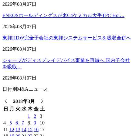
2026年08月07日
ENEOSホールディングスが米C4ケミカル大手TPC Hol…
2026年08月07日
東邦HDが完全子会社の東邦システムサービスを吸収合併へ
2026年08月07日
シャープがディスプレイデバイス事業を再編へ 国内子会社
を吸収…
2026年08月07日
日付別M&Aニュース
2018年3月
日
月
火
水
木
金
土
1
2
3
4
5
6
7
8
9
10
11
12
13
14
15
16
17