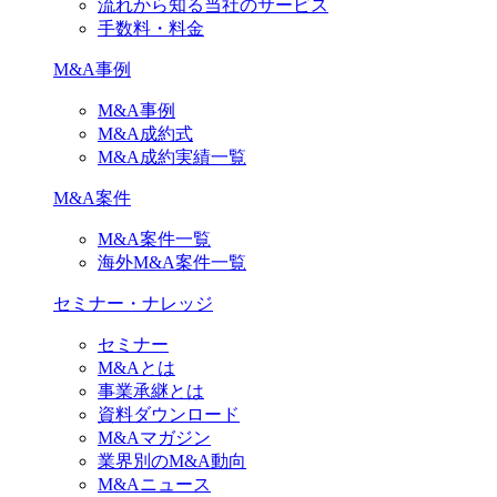
流れから知る当社のサービス
手数料・料金
M&A事例
M&A事例
M&A成約式
M&A成約実績一覧
M&A案件
M&A案件一覧
海外M&A案件一覧
セミナー・ナレッジ
セミナー
M&Aとは
事業承継とは
資料ダウンロード
M&Aマガジン
業界別のM&A動向
M&Aニュース