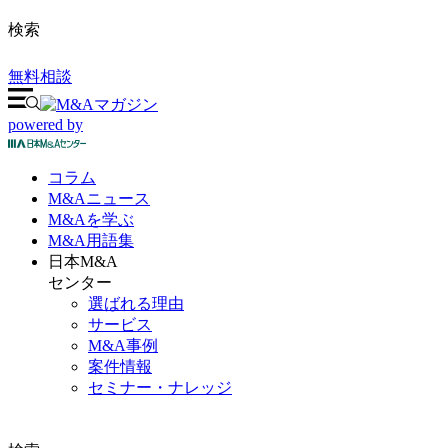
検索
無料相談
powered by
コラム
M&A
ニュース
M&Aを
学ぶ
M&A
用語集
日本M&A
センター
選ばれる理由
サービス
M&A事例
案件情報
セミナー・ナレッジ