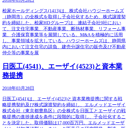
2018年03月28日
桧家ホールディングス(1413)は、株式会社ハウジーホームズ
（静岡市）の全株式を取得し子会社化するため、株式譲渡契
約を締結した。桧家HDグループは、連結子会社9社におい
て、注文住宅事業、不動産事業、断熱材事業、リフォーム事
業、介護保育事業等を展開している。M&Aを積極的に活用
し、事業領域を拡大している。ハウジーホームズは、静岡県
内において注文住宅の請負、建売分譲住宅の販売及び不動産
仲介等の事業を展
日医工(4541)、エーザイ(4523)と資本業
務提携
2018年03月28日
日医工(4541)は、エーザイ(4523)と資本業務提携に関する戦
略提携契約及び株式譲渡契約を締結し、エルメッドエーザイ
株式会社（東京都豊島区）の全株式を日医工とエーザイの戦
略提携の進捗達成を条件に段階的に取得し、子会社化するこ
とを決定した。取得価額は17,000百万円。エルメッドエーザ