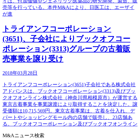
イは、付加価値型ジェネリック医薬品の研究開発、製造、販
売等を行っている。本件M&Aにより、日医工は、エーザイ
が進
トライアンフコーポレーション
(3651)、子会社によりブックオフコー
ポレーション(3313)グループの古着販
売事業を譲り受け
2018年03月28日
トライアンフコーポレーション(3651)子会社である株式会社
アドバンスは、ブックオフコーポレーション(3313)及びブッ
クオフオンライン株式会社（神奈川県相模原市）が運営する
東京古着事業を事業譲渡により取得することを決定した。譲
受価額は10,715,569円。東京古着事業は、古着を仕入れ、デ
パートやショッピングモール内の店舗で販売し、23店舗あ
る。ブックオフコーポレーション及びブックオフオンライン
M&Aニュース検索