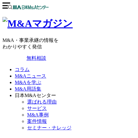
M&A・事業承継の情報を
わかりやすく発信
無料相談
コラム
M&Aニュース
M&Aを学ぶ
M&A用語集
日本M&Aセンター
選ばれる理由
サービス
M&A事例
案件情報
セミナー・ナレッジ