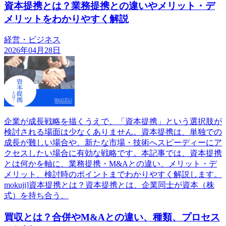
資本提携とは？業務提携との違いやメリット・デ
メリットをわかりやすく解説
経営・ビジネス
2026年04月28日
企業が成長戦略を描くうえで、「資本提携」という選択肢が
検討される場面は少なくありません。資本提携は、単独での
成長が難しい場合や、新たな市場・技術へスピーディーにア
クセスしたい場合に有効な戦略です。本記事では、資本提携
とは何かを軸に、業務提携・M&Aとの違い、メリット・デ
メリット、検討時のポイントまでわかりやすく解説します。
mokuji]資本提携とは？資本提携とは、企業同士が資本（株
式）を持ち合う、
買収とは？合併やM&Aとの違い、種類、プロセス