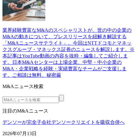
業界経験豊富なM&Aのスペシャリストが、世の中の企業の
M&Aの動きについて、プレスリリースを紐解き解説する
「M&Aニュースサテライト」。今回はNTTドコモとマネッ
クスグループ・マネックス証券のニュースを解説します。※
本記事はYouTube動画の内容を抜粋・編集してご紹介しま
す。日本M&Aセンターは上場企業、中堅・中小企業の
M&A・企業戦略を経験・実績豊富なチームがご支援しま
す。ご相談は無料、秘密厳
M&Aニュース検索
注目のM&Aニュース
デンソーが完全子会社デンソークリエイトを吸収合併へ
2026年07月13日