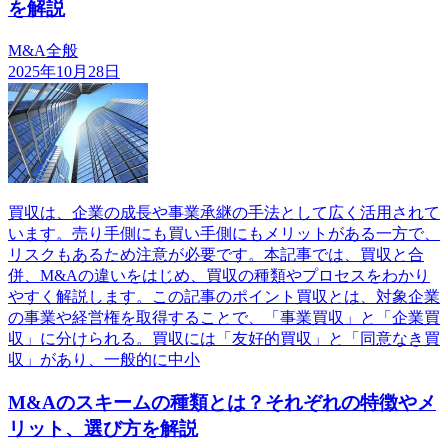
を解説
M&A全般
2025年10月28日
買収は、企業の成長や事業承継の手法として広く活用されて
います。売り手側にも買い手側にもメリットがある一方で、
リスクもあるため注意が必要です。本記事では、買収と合
併、M&Aの違いをはじめ、買収の種類やプロセスをわかり
やすく解説します。この記事のポイント買収とは、対象企業
の事業や経営権を取得することで、「事業買収」と「企業買
収」に分けられる。買収には「友好的買収」と「同意なき買
収」があり、一般的に中小
M&Aのスキームの種類とは？それぞれの特徴やメ
リット、選び方を解説