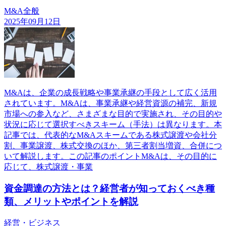
M&A全般
2025年09月12日
M&Aは、企業の成長戦略や事業承継の手段として広く活用
されています。M&Aは、事業承継や経営資源の補完、新規
市場への参入など、さまざまな目的で実施され、その目的や
状況に応じて選択すべきスキーム（手法）は異なります。本
記事では、代表的なM&Aスキームである株式譲渡や会社分
割、事業譲渡、株式交換のほか、第三者割当増資、合併につ
いて解説します。この記事のポイントM&Aは、その目的に
応じて、株式譲渡・事業
資金調達の方法とは？経営者が知っておくべき種
類、メリットやポイントを解説
経営・ビジネス