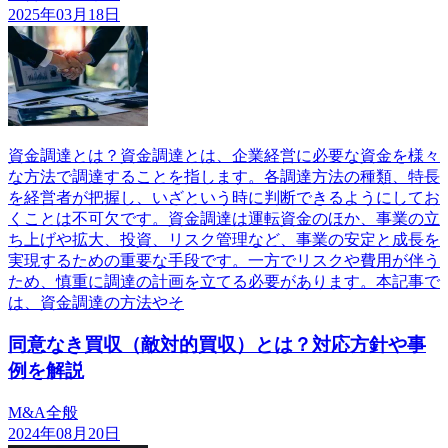
2025年03月18日
資金調達とは？資金調達とは、企業経営に必要な資金を様々
な方法で調達することを指します。各調達方法の種類、特長
を経営者が把握し、いざという時に判断できるようにしてお
くことは不可欠です。資金調達は運転資金のほか、事業の立
ち上げや拡大、投資、リスク管理など、事業の安定と成長を
実現するための重要な手段です。一方でリスクや費用が伴う
ため、慎重に調達の計画を立てる必要があります。本記事で
は、資金調達の方法やそ
同意なき買収（敵対的買収）とは？対応方針や事
例を解説
M&A全般
2024年08月20日