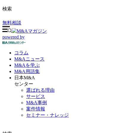
検索
無料相談
powered by
コラム
M&A
ニュース
M&Aを
学ぶ
M&A
用語集
日本M&A
センター
選ばれる理由
サービス
M&A事例
案件情報
セミナー・ナレッジ