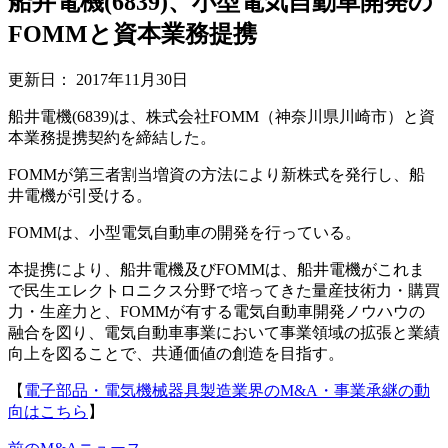
船井電機(6839)、小型電気自動車開発の
FOMMと資本業務提携
更新日：
2017年11月30日
船井電機(6839)は、株式会社FOMM（神奈川県川崎市）と資
本業務提携契約を締結した。
FOMMが第三者割当増資の方法により新株式を発行し、船
井電機が引受ける。
FOMMは、小型電気自動車の開発を行っている。
本提携により、船井電機及びFOMMは、船井電機がこれま
で民生エレクトロニクス分野で培ってきた量産技術力・購買
力・生産力と、FOMMが有する電気自動車開発ノウハウの
融合を図り、電気自動車事業において事業領域の拡張と業績
向上を図ることで、共通価値の創造を目指す。
【
電子部品・電気機械器具製造業界のM&A・事業承継の動
向はこちら
】