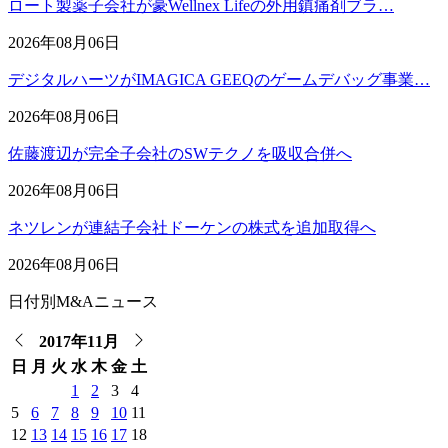
ロート製薬子会社が豪Wellnex Lifeの外用鎮痛剤ブラ…
2026年08月06日
デジタルハーツがIMAGICA GEEQのゲームデバッグ事業…
2026年08月06日
佐藤渡辺が完全子会社のSWテクノを吸収合併へ
2026年08月06日
ネツレンが連結子会社ドーケンの株式を追加取得へ
2026年08月06日
日付別M&Aニュース
2017年11月
日
月
火
水
木
金
土
1
2
3
4
5
6
7
8
9
10
11
12
13
14
15
16
17
18