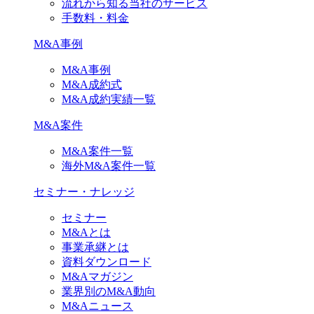
流れから知る当社のサービス
手数料・料金
M&A事例
M&A事例
M&A成約式
M&A成約実績一覧
M&A案件
M&A案件一覧
海外M&A案件一覧
セミナー・ナレッジ
セミナー
M&Aとは
事業承継とは
資料ダウンロード
M&Aマガジン
業界別のM&A動向
M&Aニュース