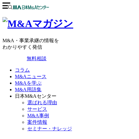
M&A・事業承継の情報を
わかりやすく発信
無料相談
コラム
M&Aニュース
M&Aを学ぶ
M&A用語集
日本M&Aセンター
選ばれる理由
サービス
M&A事例
案件情報
セミナー・ナレッジ