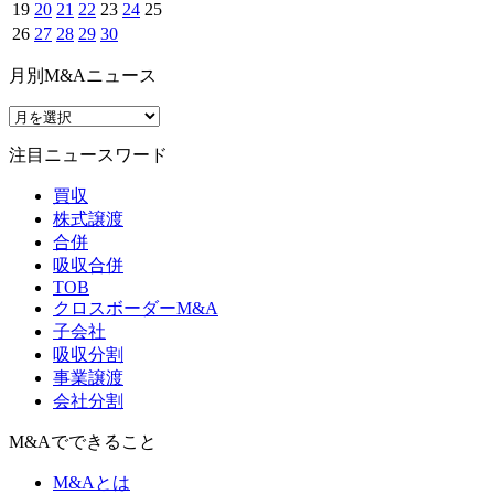
19
20
21
22
23
24
25
26
27
28
29
30
月別M&Aニュース
注目ニュースワード
買収
株式譲渡
合併
吸収合併
TOB
クロスボーダーM&A
子会社
吸収分割
事業譲渡
会社分割
M&Aでできること
M&Aとは