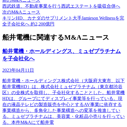
前のM&Aニュース
西武鉄道、不動産事業を行う西武エステートを吸収合併へ
次のM&Aニュース
キリンHD、カナダのサプリメント大手Jamieson Wellnessを完
全子会社化へ 約2,200億円
船井電機に関連するM&Aニュース
船井電機・ホールディングス、ミュゼプラチナム
を子会社化へ
2023年04月11日
船井電機・ホールディングス株式会社（大阪府大東市、以下
船井電機HD）は、株式会社ミュゼプラチナム（東京都渋谷
区）の全株式を取得し、子会社化することとした。船井電機
HDは、グループにてディスプレイ事業等を行っている。現
在の液晶テレビの製造販売を中心とするAV事業に依存する
事業構造から、多角化した事業構造への変革を推進してい
る。ミュゼプラチナムは、美容業・化粧品小売りを行ってい
る。本件M&Aにて船井電