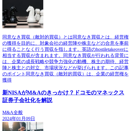
同意なき買収（敵対的買収）とは同意なき買収とは、経営権
の獲得を目的に、対象会社の経営陣や株主などの合意を事前
に得ることなく行う買収を指します。英語のhostiletakeoverに
相当する買収が含まれます。同意なき買収が行われる背景に
は、企業の成長戦略や競争力強化の動機、株主の期待、経営
陣と株主との対立、市場状況などが挙げられます。この記事
のポイント同意なき買収（敵対的買収）は、企業の経営権を
獲得
新NISAがM&Aのきっかけ？ドコモのマネックス
証券子会社化を解説
M&A全般
2024年01月09日