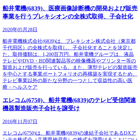
船井電機(6839)、医療画像診断機の開発および販売
事業を行うプレキシオンの全株式取得、子会社化
2020年05月28日
船井電機株式会社(6839)は、プレキシオン株式会社（東京都
千代田区）の全株式を取得し、子会社化することを決定し
た。取得価額は、1,200百万円。船井電機グループは、液晶
テレビやDVD・BD関連製品等の映像機器やプリンター等の
製造および販売を行っている。また、薄型テレビの製造販売
を中心とする事業ポートフォリオの再構築を実現するため、
テレビ事業以外の新たな分野の一つとして収益性の高い医
療・ヘルスケア
エレコム(6750)、船井電機(6839)のテレビ受信関連
機器製造販売子会社を譲受け
2016年11月07日
エレコム(6750)は、船井電機(6839)の連結子会社であるDXア
ンテナ株式会（兵庫県神戸市）の株式を譲受けることについ