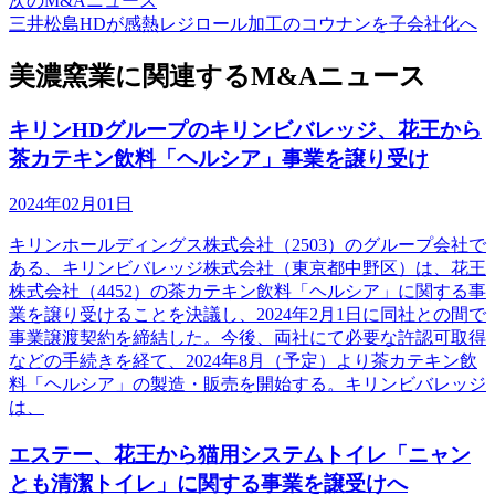
次のM&Aニュース
三井松島HDが感熱レジロール加工のコウナンを子会社化へ
美濃窯業に関連するM&Aニュース
キリンHDグループのキリンビバレッジ、花王から
茶カテキン飲料「ヘルシア」事業を譲り受け
2024年02月01日
キリンホールディングス株式会社（2503）のグループ会社で
ある、キリンビバレッジ株式会社（東京都中野区）は、花王
株式会社（4452）の茶カテキン飲料「ヘルシア」に関する事
業を譲り受けることを決議し、2024年2月1日に同社との間で
事業譲渡契約を締結した。今後、両社にて必要な許認可取得
などの手続きを経て、2024年8月（予定）より茶カテキン飲
料「ヘルシア」の製造・販売を開始する。キリンビバレッジ
は、
エステー、花王から猫用システムトイレ「ニャン
とも清潔トイレ」に関する事業を譲受けへ