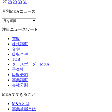
27
28
29
30
31
月別M&Aニュース
注目ニュースワード
買収
株式譲渡
合併
吸収合併
TOB
クロスボーダーM&A
子会社
吸収分割
事業譲渡
会社分割
M&Aでできること
M&Aとは
事業承継とは