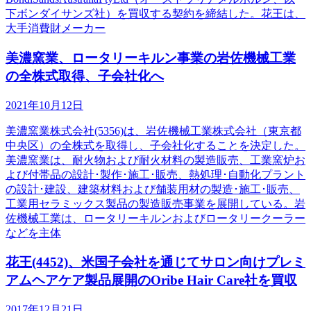
下ボンダイサンズ社）を買収する契約を締結した。花王は、
大手消費財メーカー
美濃窯業、ロータリーキルン事業の岩佐機械工業
の全株式取得、子会社化へ
2021年10月12日
美濃窯業株式会社(5356)は、岩佐機械工業株式会社（東京都
中央区）の全株式を取得し、子会社化することを決定した。
美濃窯業は、耐火物および耐火材料の製造販売、工業窯炉お
よび付帯品の設計･製作･施工･販売、熱処理･自動化プラント
の設計･建設、建築材料および舗装用材の製造･施工･販売、
工業用セラミックス製品の製造販売事業を展開している。岩
佐機械工業は、ロータリーキルンおよびロータリークーラー
などを主体
花王(4452)、米国子会社を通じてサロン向けプレミ
アムヘアケア製品展開のOribe Hair Care社を買収
2017年12月21日