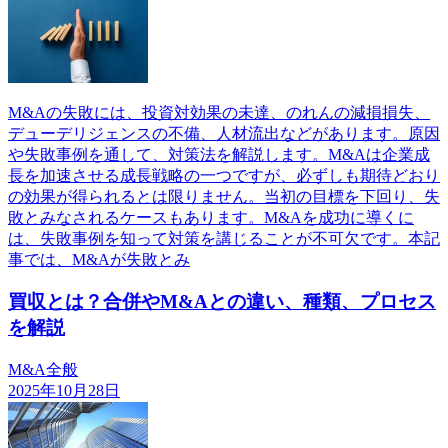
M&Aの失敗には、投資対効果の未達、のれんの減損損失、
デューデリジェンスの不備、人材流出などがあります。原因
や失敗事例を通して、対策法を解説します。M&Aは企業成
長を加速させる成長戦略の一つですが、必ずしも期待どおり
の効果が得られるとは限りません。当初の目標を下回り、失
敗とみなされるケースもあります。M&Aを成功に導くに
は、失敗事例を知って対策を講じることが不可欠です。本記
事では、M&Aが失敗とみ
買収とは？合併やM&Aとの違い、種類、プロセス
を解説
M&A全般
2025年10月28日