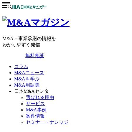
M&A・事業承継の情報を
わかりやすく発信
無料相談
コラム
M&Aニュース
M&Aを学ぶ
M&A用語集
日本M&Aセンター
選ばれる理由
サービス
M&A事例
案件情報
セミナー・ナレッジ