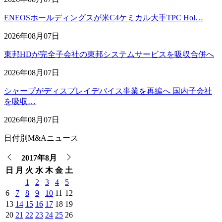
ENEOSホールディングスが米C4ケミカル大手TPC Hol…
2026年08月07日
東邦HDが完全子会社の東邦システムサービスを吸収合併へ
2026年08月07日
シャープがディスプレイデバイス事業を再編へ 国内子会社
を吸収…
2026年08月07日
日付別M&Aニュース
2017年8月
日
月
火
水
木
金
土
1
2
3
4
5
6
7
8
9
10
11
12
13
14
15
16
17
18
19
20
21
22
23
24
25
26