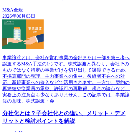
M&A全般
2026年06月03日
事業譲渡とは、会社が営む事業の全部または一部を第三者へ
譲渡するM&A手法の1つです。株式譲渡と異なり、会社その
ものではなく特定の事業だけを切り出して譲渡できるため、
不採算部門の整理、主力事業への集中、後継者不在への対
応、新規事業への参入などで活用されます。一方で、契約の
再締結や従業員の承継、許認可の再取得、税金の論点など、
実務上の注意点も少なくありません。この記事では、事業譲
渡の意味、株式譲渡・会
分社化とは？子会社化との違い、メリット・デメ
リットと検討ポイントを解説