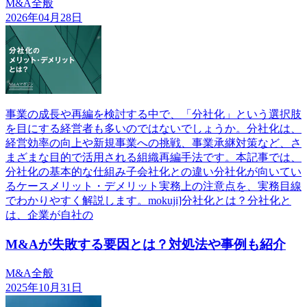
M&A全般
2026年04月28日
事業の成長や再編を検討する中で、「分社化」という選択肢
を目にする経営者も多いのではないでしょうか。分社化は、
経営効率の向上や新規事業への挑戦、事業承継対策など、さ
まざまな目的で活用される組織再編手法です。本記事では、
分社化の基本的な仕組み子会社化との違い分社化が向いてい
るケースメリット・デメリット実務上の注意点を、実務目線
でわかりやすく解説します。mokuji]分社化とは？分社化と
は、企業が自社の
M&Aが失敗する要因とは？対処法や事例も紹介
M&A全般
2025年10月31日