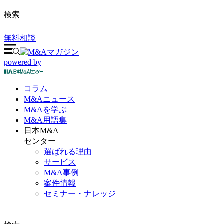
検索
無料相談
powered by
コラム
M&A
ニュース
M&Aを
学ぶ
M&A
用語集
日本M&A
センター
選ばれる理由
サービス
M&A事例
案件情報
セミナー・ナレッジ