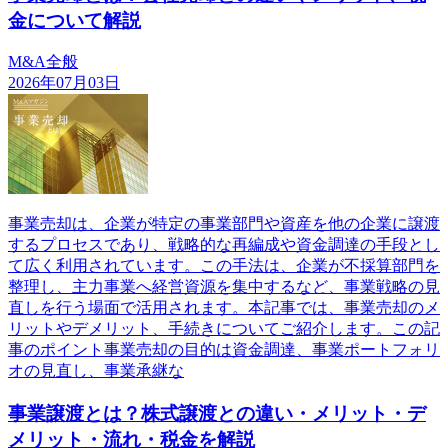
金について解説
M&A全般
2026年07月03日
事業売却は、企業が特定の事業部門や資産を他の企業に譲渡
するプロセスであり、戦略的な再編成や資金調達の手段とし
て広く利用されています。この手法は、企業が不採算部門を
整理し、主力事業へ経営資源を集中するなど、事業戦略の見
直しを行う場面で活用されます。本記事では、事業売却のメ
リットやデメリット、手続きについてご紹介します。この記
事のポイント事業売却の目的は資金調達、事業ポートフォリ
オの見直し、事業承継な
事業譲渡とは？株式譲渡との違い・メリット・デ
メリット・流れ・税金を解説