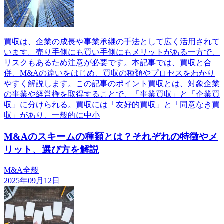
買収は、企業の成長や事業承継の手法として広く活用されて
います。売り手側にも買い手側にもメリットがある一方で、
リスクもあるため注意が必要です。本記事では、買収と合
併、M&Aの違いをはじめ、買収の種類やプロセスをわかり
やすく解説します。この記事のポイント買収とは、対象企業
の事業や経営権を取得することで、「事業買収」と「企業買
収」に分けられる。買収には「友好的買収」と「同意なき買
収」があり、一般的に中小
M&Aのスキームの種類とは？それぞれの特徴やメ
リット、選び方を解説
M&A全般
2025年09月12日