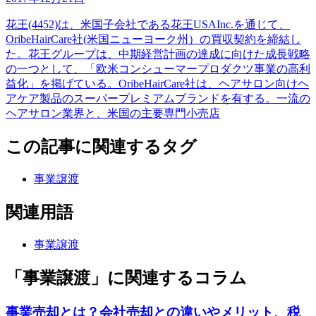
花王(4452)は、米国子会社である花王USAInc.を通じて、
OribeHairCare社(米国ニューヨーク州）の買収契約を締結し
た。花王グループは、中期経営計画の達成に向けた成長戦略
の一つとして、「欧米コンシューマープロダクツ事業の高利
益化」を掲げている。OribeHairCare社は、ヘアサロン向けヘ
アケア製品のスーパープレミアムブランドを有する。一流の
ヘアサロン業界と、米国の主要専門小売店
この記事に関連するタグ
事業譲渡
関連用語
事業譲渡
「事業譲渡」に関連するコラム
事業売却とは？会社売却との違いやメリット、税