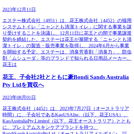
2023年12月11日
エステー株式会社（4951）は、花王株式会社（4452）の猫用
システムトイレ「ニャンとも清潔トイレ」に関する事業を譲
り受けすることを決議し、12月11日に花王との間で事業譲渡
契約を締結した。エステーは花王が展開する「ニャンとも清
潔トイレ」の製造・販売事業を取得し、2024年6月から事業
を開始する予定。エステーは、消臭芳香剤「消臭力」、防虫
剤「ムシューダ」等のブランドで知られる日用品メーカー。
花王は
花王、子会社2社とともに豪Bondi Sands Australia
Pty Ltdを買収へ
2023年08月01日
花王株式会社（4452）は、2023年7月27日（オーストラリア
時間）に、子会社であるKaoUSAInc.（以下、花王USA）、
KaoAustraliaPty.Limited（以下、花王オーストラリア）ととも
に、プレミアムスキンケアブランドを持つ、
BondiSandsAustraliaPtyLtd（オーストラリアメルボルン、以