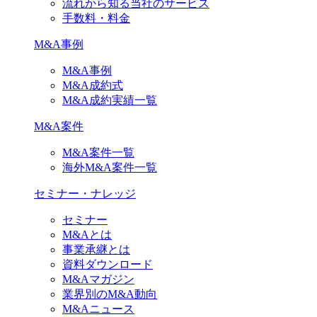
流れから知る当社のサービス
手数料・料金
M&A事例
M&A事例
M&A成約式
M&A成約実績一覧
M&A案件
M&A案件一覧
海外M&A案件一覧
セミナー・ナレッジ
セミナー
M&Aとは
事業承継とは
資料ダウンロード
M&Aマガジン
業界別のM&A動向
M&Aニュース