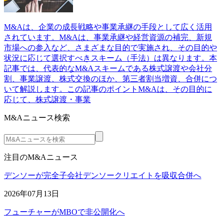
M&Aは、企業の成長戦略や事業承継の手段として広く活用
されています。M&Aは、事業承継や経営資源の補完、新規
市場への参入など、さまざまな目的で実施され、その目的や
状況に応じて選択すべきスキーム（手法）は異なります。本
記事では、代表的なM&Aスキームである株式譲渡や会社分
割、事業譲渡、株式交換のほか、第三者割当増資、合併につ
いて解説します。この記事のポイントM&Aは、その目的に
応じて、株式譲渡・事業
M&Aニュース検索
注目のM&Aニュース
デンソーが完全子会社デンソークリエイトを吸収合併へ
2026年07月13日
フューチャーがMBOで非公開化へ