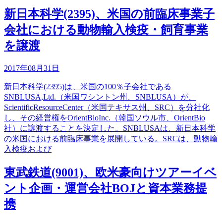
新日本科学(2395)、米国の前臨床事業子
会社における動物輸入検疫・飼育事業
を譲渡
2017年08月31日
新日本科学(2395)は、米国の100％子会社である
SNBLUSA,Ltd.（米国ワシントン州、SNBLUSA）が、
ScientificResourceCenter（米国テキサス州、SRC）を分社化
し、その経営権をOrientBioInc.（韓国ソウル市、OrientBio
社）に譲渡することを決定した。SNBLUSAは、新日本科学
の米国における前臨床事業を展開している。SRCは、動物輸
入検疫および
東武鉄道(9001)、欧米豪向けツアーイベ
ント企画・運営会社BOJと資本業務提
携