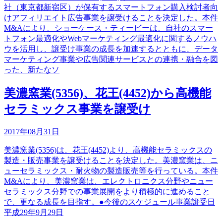
社（東京都新宿区）が保有するスマートフォン購入検討者向
けアフィリエイト広告事業を譲受けることを決定した。本件
M&Aにより、ショーケース・ティービーは、自社のスマー
トフォン最適化やWebマーケティング最適化に関するノウハ
ウを活用し、譲受け事業の成長を加速するとともに、データ
マーケティング事業や広告関連サービスとの連携・融合を図
った、新たなソ
美濃窯業(5356)、花王(4452)から高機能
セラミックス事業を譲受け
2017年08月31日
美濃窯業(5356)は、花王(4452)より、高機能セラミックスの
製造・販売事業を譲受けることを決定した。美濃窯業は、ニ
ューセラミックス・耐火物の製造販売等を行っている。本件
M&Aにより、美濃窯業は、エレクトロニクス分野やニュー
セラミックス分野での事業展開をより積極的に進めること
で、更なる成長を目指す。●今後のスケジュール事業譲受日
平成29年9月29日