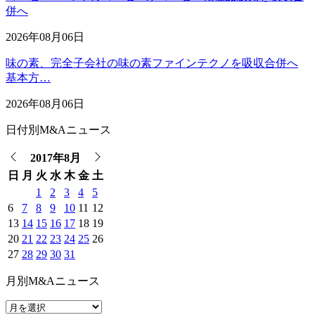
併へ
2026年08月06日
味の素、完全子会社の味の素ファインテクノを吸収合併へ
基本方…
2026年08月06日
日付別M&Aニュース
2017年8月
日
月
火
水
木
金
土
1
2
3
4
5
6
7
8
9
10
11
12
13
14
15
16
17
18
19
20
21
22
23
24
25
26
27
28
29
30
31
月別M&Aニュース