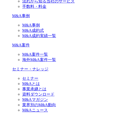
流れから知る当社のサービス
手数料・料金
M&A事例
M&A事例
M&A成約式
M&A成約実績一覧
M&A案件
M&A案件一覧
海外M&A案件一覧
セミナー・ナレッジ
セミナー
M&Aとは
事業承継とは
資料ダウンロード
M&Aマガジン
業界別のM&A動向
M&Aニュース