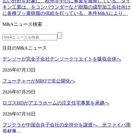
広い分野を対象に、欧州を中心に事業を展開している。ダイ
キン工業は、をコンパウンダーなど樹脂の成型加工会社向け
に各種フッ素樹脂の供給を行っている。本件M&Aにより、
M&Aニュース検索
注目のM&Aニュース
デンソーが完全子会社デンソークリエイトを吸収合併へ
2026年07月13日
フューチャーがMBOで非公開化へ
2026年07月29日
ロゴスHDがアエラホームの注文住宅事業を承継へ
2026年07月16日
フジクラが中国合弁子会社の全持分を譲渡へ 光ファイバ用
母材事…