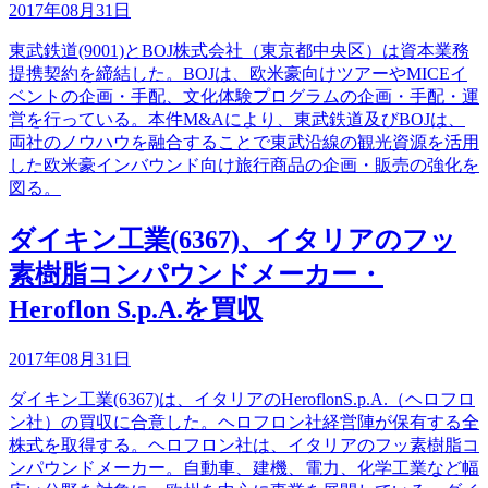
2017年08月31日
東武鉄道(9001)とBOJ株式会社（東京都中央区）は資本業務
提携契約を締結した。BOJは、欧米豪向けツアーやMICEイ
ベントの企画・手配、文化体験プログラムの企画・手配・運
営を行っている。本件M&Aにより、東武鉄道及びBOJは、
両社のノウハウを融合することで東武沿線の観光資源を活用
した欧米豪インバウンド向け旅行商品の企画・販売の強化を
図る。
ダイキン工業(6367)、イタリアのフッ
素樹脂コンパウンドメーカー・
Heroflon S.p.A.を買収
2017年08月31日
ダイキン工業(6367)は、イタリアのHeroflonS.p.A.（ヘロフロ
ン社）の買収に合意した。ヘロフロン社経営陣が保有する全
株式を取得する。ヘロフロン社は、イタリアのフッ素樹脂コ
ンパウンドメーカー。自動車、建機、電力、化学工業など幅