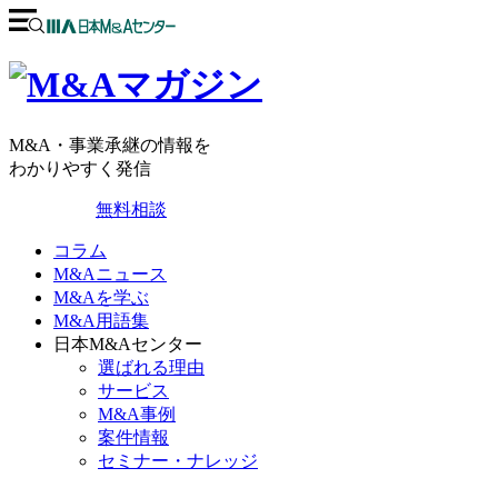
M&A・事業承継の情報を
わかりやすく発信
無料相談
コラム
M&Aニュース
M&Aを学ぶ
M&A用語集
日本M&Aセンター
選ばれる理由
サービス
M&A事例
案件情報
セミナー・ナレッジ