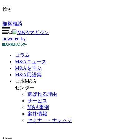
検索
無料相談
powered by
コラム
M&A
ニュース
M&Aを
学ぶ
M&A
用語集
日本M&A
センター
選ばれる理由
サービス
M&A事例
案件情報
セミナー・ナレッジ