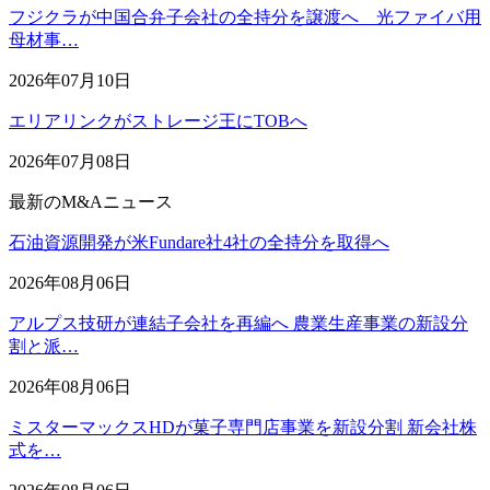
フジクラが中国合弁子会社の全持分を譲渡へ 光ファイバ用
母材事…
2026年07月10日
エリアリンクがストレージ王にTOBへ
2026年07月08日
最新のM&Aニュース
石油資源開発が米Fundare社4社の全持分を取得へ
2026年08月06日
アルプス技研が連結子会社を再編へ 農業生産事業の新設分
割と派…
2026年08月06日
ミスターマックスHDが菓子専門店事業を新設分割 新会社株
式を…