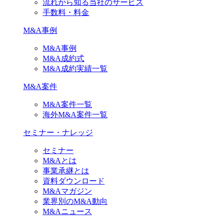
流れから知る当社のサービス
手数料・料金
M&A事例
M&A事例
M&A成約式
M&A成約実績一覧
M&A案件
M&A案件一覧
海外M&A案件一覧
セミナー・ナレッジ
セミナー
M&Aとは
事業承継とは
資料ダウンロード
M&Aマガジン
業界別のM&A動向
M&Aニュース