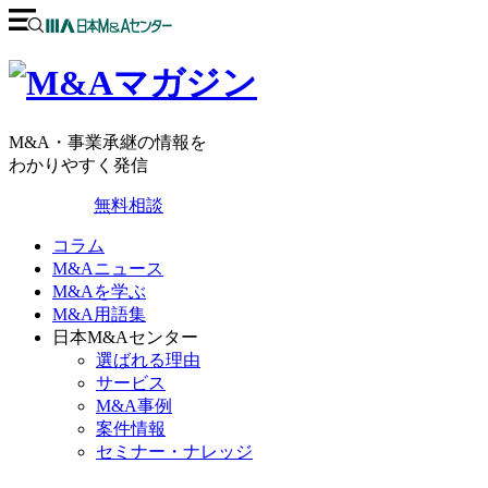
M&A・事業承継の情報を
わかりやすく発信
無料相談
コラム
M&Aニュース
M&Aを学ぶ
M&A用語集
日本M&Aセンター
選ばれる理由
サービス
M&A事例
案件情報
セミナー・ナレッジ