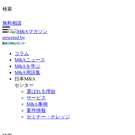
検索
無料相談
powered by
コラム
M&A
ニュース
M&Aを
学ぶ
M&A
用語集
日本M&A
センター
選ばれる理由
サービス
M&A事例
案件情報
セミナー・ナレッジ