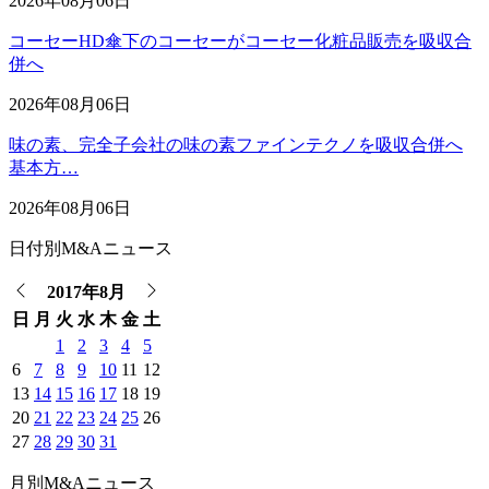
2026年08月06日
コーセーHD傘下のコーセーがコーセー化粧品販売を吸収合
併へ
2026年08月06日
味の素、完全子会社の味の素ファインテクノを吸収合併へ
基本方…
2026年08月06日
日付別M&Aニュース
2017年8月
日
月
火
水
木
金
土
1
2
3
4
5
6
7
8
9
10
11
12
13
14
15
16
17
18
19
20
21
22
23
24
25
26
27
28
29
30
31
月別M&Aニュース