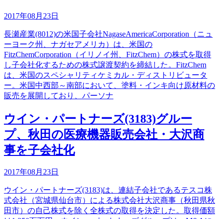
2017年08月23日
長瀬産業(8012)の米国子会社NagaseAmericaCorporation（ニュ
ーヨーク州、ナガセアメリカ）は、米国の
FitzChemCorporation（イリノイ州、FitzChem）の株式を取得
し子会社化するための株式譲渡契約を締結した。FitzChem
は、米国のスペシャリティケミカル・ディストリビュータ
ー。米国中西部～南部において、塗料・インキ向け原材料の
販売を展開しており、パーソナ
ウイン・パートナーズ(3183)グルー
プ、秋田の医療機器販売会社・大沢商
事を子会社化
2017年08月23日
ウイン・パートナーズ(3183)は、連結子会社であるテスコ株
式会社（宮城県仙台市）による株式会社大沢商事（秋田県秋
田市）の自己株式を除く全株式の取得を決定した。取得価額