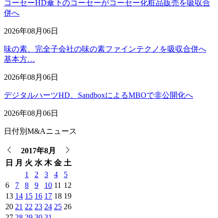
コーセーHD傘下のコーセーがコーセー化粧品販売を吸収合
併へ
2026年08月06日
味の素、完全子会社の味の素ファインテクノを吸収合併へ
基本方…
2026年08月06日
デジタルハーツHD、SandboxによるMBOで非公開化へ
2026年08月06日
日付別M&Aニュース
2017年8月
日
月
火
水
木
金
土
1
2
3
4
5
6
7
8
9
10
11
12
13
14
15
16
17
18
19
20
21
22
23
24
25
26
27
28
29
30
31