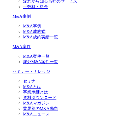
流れから知る当社のサービス
手数料・料金
M&A事例
M&A事例
M&A成約式
M&A成約実績一覧
M&A案件
M&A案件一覧
海外M&A案件一覧
セミナー・ナレッジ
セミナー
M&Aとは
事業承継とは
資料ダウンロード
M&Aマガジン
業界別のM&A動向
M&Aニュース