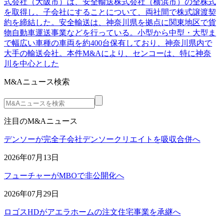
式会社（大阪市）は、安全輸送株式会社（横浜市）の全株式
を取得し、子会社にすることについて、両社間で株式譲渡契
約を締結した。安全輸送は、神奈川県を拠点に関東地区で貨
物自動車運送事業などを行っている。小型から中型・大型ま
で幅広い車種の車両を約400台保有しており、神奈川県内で
大手の輸送会社。本件M&Aにより、センコーは、特に神奈
川を中心とした
M&Aニュース検索
注目のM&Aニュース
デンソーが完全子会社デンソークリエイトを吸収合併へ
2026年07月13日
フューチャーがMBOで非公開化へ
2026年07月29日
ロゴスHDがアエラホームの注文住宅事業を承継へ