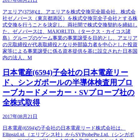
2017年08月21日
アエリア(3758)は、アエリアを株式交換完全親会社、株式会
社ゼノバース（東京都港区）を株式交換完全子会社とする株
式交換を行うことを決定し、両社間で株式交換契約を締結し
た。ゼノバースは、MAJORLTD.（タークス・カイコス諸
島）グループのゲーム事業の事業譲受を目的とし、アエリア
の元取締役が代表取締役となり外部協力者を中心とした投資
家等による事業譲受に係る資本提供を基に設立された日本国
内の法人。M
日本電産(6594)子会社の日本電産リー
ド、シンガポールの半導体検査用プロ
ーブカードメーカー・SVプローブ社の
全株式取得
2017年08月21日
日本電産(6594)の子会社の日本電産リード株式会社は、
EllipsizLtd.（エリプシス社）からSVProbePte.Ltd.（シンガポ