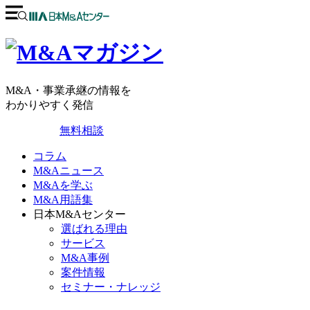
M&A・事業承継の情報を
わかりやすく発信
無料相談
コラム
M&Aニュース
M&Aを学ぶ
M&A用語集
日本M&Aセンター
選ばれる理由
サービス
M&A事例
案件情報
セミナー・ナレッジ