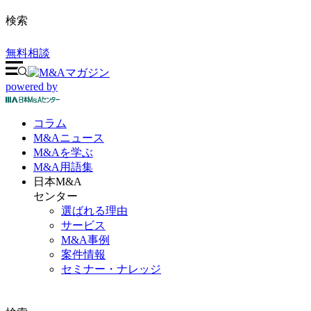
検索
無料相談
powered by
コラム
M&A
ニュース
M&Aを
学ぶ
M&A
用語集
日本M&A
センター
選ばれる理由
サービス
M&A事例
案件情報
セミナー・ナレッジ