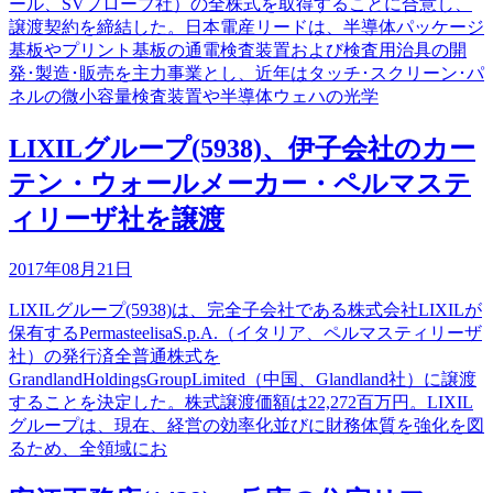
ール、SVプローブ社）の全株式を取得することに合意し、
譲渡契約を締結した。日本電産リードは、半導体パッケージ
基板やプリント基板の通電検査装置および検査用治具の開
発･製造･販売を主力事業とし、近年はタッチ･スクリーン･パ
ネルの微小容量検査装置や半導体ウェハの光学
LIXILグループ(5938)、伊子会社のカー
テン・ウォールメーカー・ペルマステ
ィリーザ社を譲渡
2017年08月21日
LIXILグループ(5938)は、完全子会社である株式会社LIXILが
保有するPermasteelisaS.p.A.（イタリア、ペルマスティリーザ
社）の発行済全普通株式を
GrandlandHoldingsGroupLimited（中国、Glandland社）に譲渡
することを決定した。株式譲渡価額は22,272百万円。LIXIL
グループは、現在、経営の効率化並びに財務体質を強化を図
るため、全領域にお