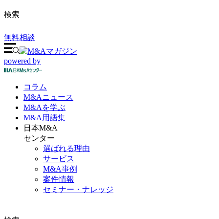
検索
無料相談
powered by
コラム
M&A
ニュース
M&Aを
学ぶ
M&A
用語集
日本M&A
センター
選ばれる理由
サービス
M&A事例
案件情報
セミナー・ナレッジ