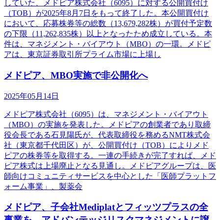
していた、メドピア株式会社（6095）に対する公開買付け
（TOB）が2025年8月7日をもって終了した。本公開買付け
において、応募株券等の総数（13,679,282株）が買付予定数
の下限（11,262,835株）以上となったため成立している。本
件は、マネジメント・バイアウト（MBO）の一環。メドピ
アは、東京証券取引所プライム市場に上場し
メドピア、MBO実施で非公開化へ
2025年05月14日
メドピア株式会社（6095）は、マネジメント・バイアウト
（MBO）の実施を発表した。メドピアの創業者であり取締
役会長である石見陽氏が、代表取締役を務めるNMT株式会
社（東京都千代田区）が、公開買付け（TOB）によりメド
ピアの株券等を取得する。一連の手続きが完了すれば、メド
ピア株式は上場廃止となる見通し。メドピアグループは、医
師向けコミュニティサービスを中心とした「医師プラットフ
ォーム事業」、製薬会
メドピア、子会社Mediplatとフィッツプラスの全
事業を、アドバンテッジリスクマネジメントに譲