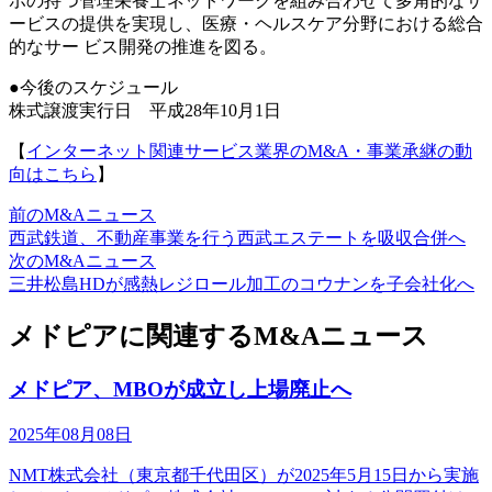
ボの持つ管理栄養士ネットワークを組み合わせて多角的なサ
ービスの提供を実現し、医療・ヘルスケア分野における総合
的なサー ビス開発の推進を図る。
●今後のスケジュール
株式譲渡実行日 平成28年10月1日
【
インターネット関連サービス業界のM&A・事業承継の動
向はこちら
】
前のM&Aニュース
西武鉄道、不動産事業を行う西武エステートを吸収合併へ
次のM&Aニュース
三井松島HDが感熱レジロール加工のコウナンを子会社化へ
メドピアに関連するM&Aニュース
メドピア、MBOが成立し上場廃止へ
2025年08月08日
NMT株式会社（東京都千代田区）が2025年5月15日から実施