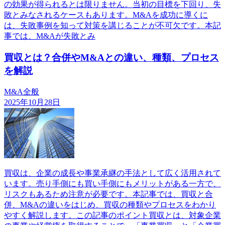
の効果が得られるとは限りません。当初の目標を下回り、失
敗とみなされるケースもあります。M&Aを成功に導くに
は、失敗事例を知って対策を講じることが不可欠です。本記
事では、M&Aが失敗とみ
買収とは？合併やM&Aとの違い、種類、プロセス
を解説
M&A全般
2025年10月28日
買収は、企業の成長や事業承継の手法として広く活用されて
います。売り手側にも買い手側にもメリットがある一方で、
リスクもあるため注意が必要です。本記事では、買収と合
併、M&Aの違いをはじめ、買収の種類やプロセスをわかり
やすく解説します。この記事のポイント買収とは、対象企業