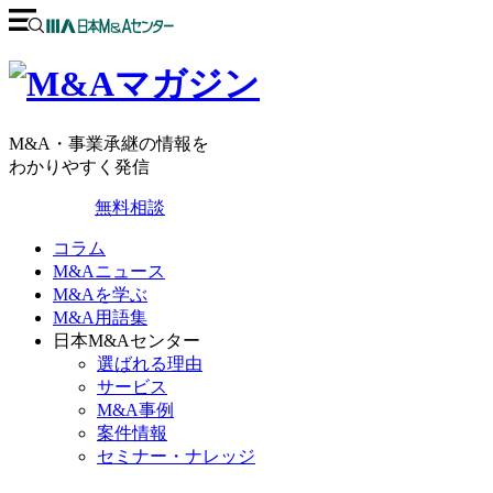
M&A・事業承継の情報を
わかりやすく発信
無料相談
コラム
M&Aニュース
M&Aを学ぶ
M&A用語集
日本M&Aセンター
選ばれる理由
サービス
M&A事例
案件情報
セミナー・ナレッジ