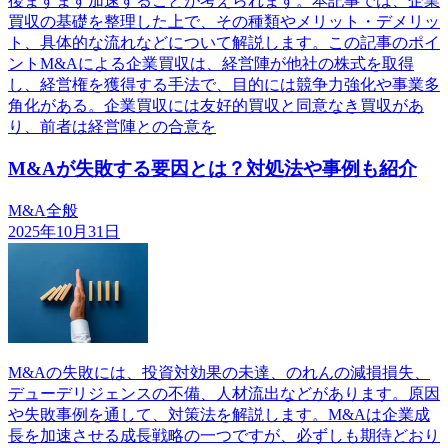
後ますます加速することが考えられます。本記事では、企業
買収の基礎を整理した上で、その種類やメリット・デメリッ
ト、具体的な流れなどについて解説します。この記事のポイ
ントM&Aによる企業買収は、経営陣が他社の株式を取得
し、経営権を獲得する手法で、目的には競争力強化や事業多
角化がある。企業買収には友好的買収と同意なき買収があ
り、前者は経営陣との合意を
M&Aが失敗する要因とは？対処法や事例も紹介
M&A全般
2025年10月31日
M&Aの失敗には、投資対効果の未達、のれんの減損損失、
デューデリジェンスの不備、人材流出などがあります。原因
や失敗事例を通して、対策法を解説します。M&Aは企業成
長を加速させる成長戦略の一つですが、必ずしも期待どおり