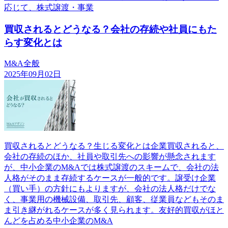
応じて、株式譲渡・事業
買収されるとどうなる？会社の存続や社員にもた
らす変化とは
M&A全般
2025年09月02日
買収されるとどうなる？生じる変化とは企業買収されると、
会社の存続のほか、社員や取引先への影響が懸念されます
が、中小企業のM&Aでは株式譲渡のスキームで、会社の法
人格がそのまま存続するケースが一般的です。譲受け企業
（買い手）の方針にもよりますが、会社の法人格だけでな
く、事業用の機械設備、取引先、顧客、従業員などもそのま
ま引き継がれるケースが多く見られます。友好的買収がほと
んどを占める中小企業のM&A