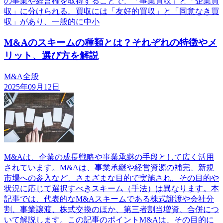
の事業や経営権を取得することで、「事業買収」と「企業買
収」に分けられる。買収には「友好的買収」と「同意なき買
収」があり、一般的に中小
M&Aのスキームの種類とは？それぞれの特徴やメ
リット、選び方を解説
M&A全般
2025年09月12日
M&Aは、企業の成長戦略や事業承継の手段として広く活用
されています。M&Aは、事業承継や経営資源の補完、新規
市場への参入など、さまざまな目的で実施され、その目的や
状況に応じて選択すべきスキーム（手法）は異なります。本
記事では、代表的なM&Aスキームである株式譲渡や会社分
割、事業譲渡、株式交換のほか、第三者割当増資、合併につ
いて解説します。この記事のポイントM&Aは、その目的に