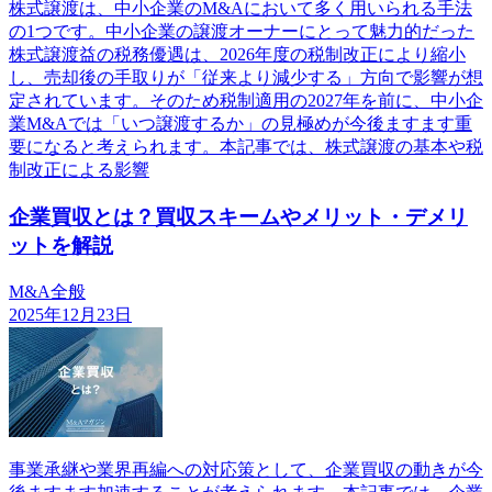
株式譲渡は、中小企業のM&Aにおいて多く用いられる手法
の1つです。中小企業の譲渡オーナーにとって魅力的だった
株式譲渡益の税務優遇は、2026年度の税制改正により縮小
し、売却後の手取りが「従来より減少する」方向で影響が想
定されています。そのため税制適用の2027年を前に、中小企
業M&Aでは「いつ譲渡するか」の見極めが今後ますます重
要になると考えられます。本記事では、株式譲渡の基本や税
制改正による影響
企業買収とは？買収スキームやメリット・デメリ
ットを解説
M&A全般
2025年12月23日
事業承継や業界再編への対応策として、企業買収の動きが今