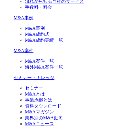
流れから知る当社のサービス
手数料・料金
M&A事例
M&A事例
M&A成約式
M&A成約実績一覧
M&A案件
M&A案件一覧
海外M&A案件一覧
セミナー・ナレッジ
セミナー
M&Aとは
事業承継とは
資料ダウンロード
M&Aマガジン
業界別のM&A動向
M&Aニュース