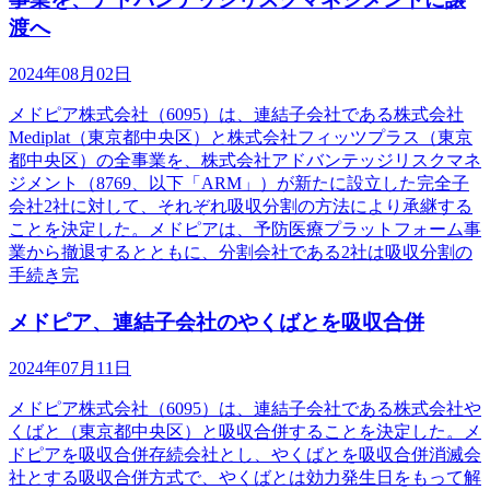
渡へ
2024年08月02日
メドピア株式会社（6095）は、連結子会社である株式会社
Mediplat（東京都中央区）と株式会社フィッツプラス（東京
都中央区）の全事業を、株式会社アドバンテッジリスクマネ
ジメント（8769、以下「ARM」）が新たに設立した完全子
会社2社に対して、それぞれ吸収分割の方法により承継する
ことを決定した。メドピアは、予防医療プラットフォーム事
業から撤退するとともに、分割会社である2社は吸収分割の
手続き完
メドピア、連結子会社のやくばとを吸収合併
2024年07月11日
メドピア株式会社（6095）は、連結子会社である株式会社や
くばと（東京都中央区）と吸収合併することを決定した。メ
ドピアを吸収合併存続会社とし、やくばとを吸収合併消滅会
社とする吸収合併方式で、やくばとは効力発生日をもって解