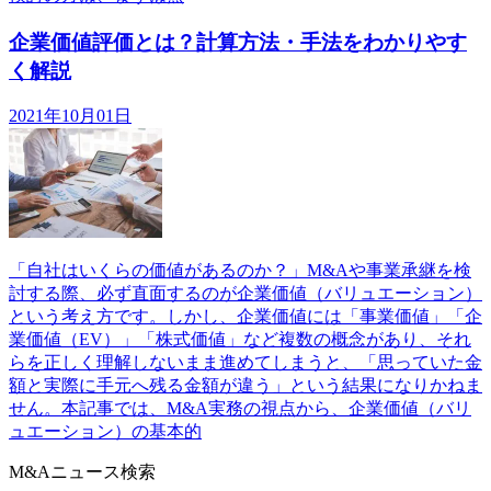
企業価値評価とは？計算方法・手法をわかりやす
く解説
2021年10月01日
「自社はいくらの価値があるのか？」M&Aや事業承継を検
討する際、必ず直面するのが企業価値（バリュエーション）
という考え方です。しかし、企業価値には「事業価値」「企
業価値（EV）」「株式価値」など複数の概念があり、それ
らを正しく理解しないまま進めてしまうと、「思っていた金
額と実際に手元へ残る金額が違う」という結果になりかねま
せん。本記事では、M&A実務の視点から、企業価値（バリ
ュエーション）の基本的
M&Aニュース検索