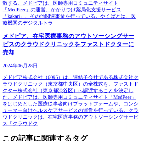
散する。メドピアは、医師専用コミュニティサイト
「MedPeer」の運営、かかりつけ薬局化支援サービス
「kakari」、その他関連事業を行っている。やくばとは、医
療機関のデジタルトラ
メドピア、在宅医療事務のアウトソーシングサー
ビスのクラウドクリニックをファストドクターに
売却
2024年06月28日
メドピア株式会社（6095）は、連結子会社である株式会社ク
ラウドクリニック（東京都中央区）の全株式を、ファストド
クター株式会社（東京都渋谷区）へ譲渡することを決定し
た。メドピアは、医師専用コミュニティサイト「MedPeer」
をはじめとした医療従事者向けプラットフォームや、コンシ
ューマー向けヘルスケアサービスの運営を行っている。クラ
ウドクリニックは、在宅医療事務のアウトソーシングサービ
ス「クラウドク
この記事に関連するタグ