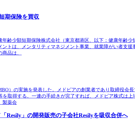
短期保険を買収
健康年齢少額短期保険株式会社（東京都港区、以下：健康年齢
メントは、メンタリティマネジメント事業、就業障がい者支援
の商品は、
（MBO）の実施を発表した。メドピアの創業者であり取締役会
券等を取得する。一連の手続きが完了すれば、メドピア株式は上
、製薬会
esily」の開発販売の子会社Resilyを吸収合併へ