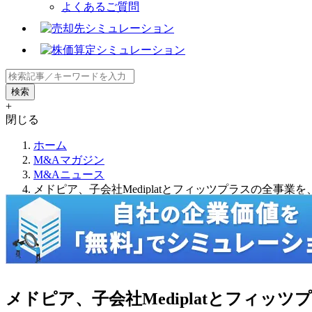
よくあるご質問
+
閉じる
ホーム
M&Aマガジン
M&Aニュース
メドピア、子会社Mediplatとフィッツプラスの全事
メドピア、子会社Mediplatとフィ