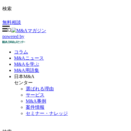
検索
無料相談
powered by
コラム
M&A
ニュース
M&Aを
学ぶ
M&A
用語集
日本M&A
センター
選ばれる理由
サービス
M&A事例
案件情報
セミナー・ナレッジ