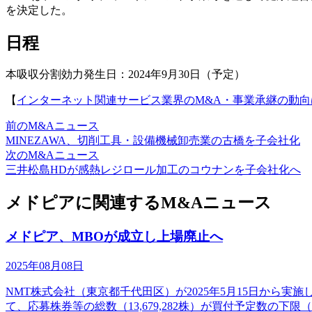
を決定した。
日程
本吸収分割効力発生日：2024年9月30日（予定）
【
インターネット関連サービス業界のM&A・事業承継の動向
前のM&Aニュース
MINEZAWA、切削工具・設備機械卸売業の古橋を子会社化
次のM&Aニュース
三井松島HDが感熱レジロール加工のコウナンを子会社化へ
メドピアに関連するM&Aニュース
メドピア、MBOが成立し上場廃止へ
2025年08月08日
NMT株式会社（東京都千代田区）が2025年5月15日から実
て、応募株券等の総数（13,679,282株）が買付予定数の下