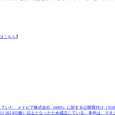
はこちら
】
施していた、メドピア株式会社（6095）に対する公開買付け（TO
限（11,262,835株）以上となったため成立している。本件は