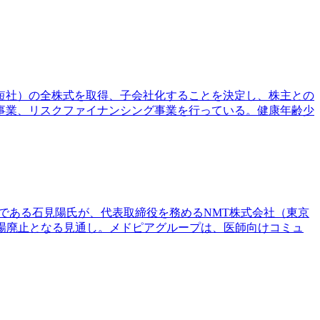
少短社）の全株式を取得、子会社化することを決定し、株主との
事業、リスクファイナンシング事業を行っている。健康年齢少
長である石見陽氏が、代表取締役を務めるNMT株式会社（東京
場廃止となる見通し。メドピアグループは、医師向けコミュ