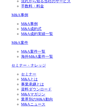
流れから知る当社のサービス
手数料・料金
M&A事例
M&A事例
M&A成約式
M&A成約実績一覧
M&A案件
M&A案件一覧
海外M&A案件一覧
セミナー・ナレッジ
セミナー
M&Aとは
事業承継とは
資料ダウンロード
M&Aマガジン
業界別のM&A動向
M&Aニュース