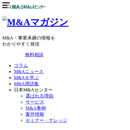
M&A・事業承継の情報を
わかりやすく発信
無料相談
コラム
M&Aニュース
M&Aを学ぶ
M&A用語集
日本M&Aセンター
選ばれる理由
サービス
M&A事例
案件情報
セミナー・ナレッジ