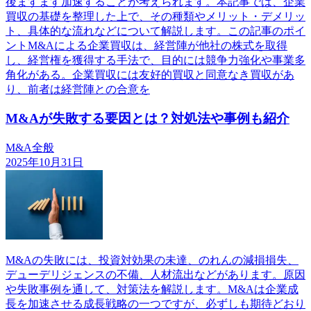
後ますます加速することが考えられます。本記事では、企業
買収の基礎を整理した上で、その種類やメリット・デメリッ
ト、具体的な流れなどについて解説します。この記事のポイ
ントM&Aによる企業買収は、経営陣が他社の株式を取得
し、経営権を獲得する手法で、目的には競争力強化や事業多
角化がある。企業買収には友好的買収と同意なき買収があ
り、前者は経営陣との合意を
M&Aが失敗する要因とは？対処法や事例も紹介
M&A全般
2025年10月31日
M&Aの失敗には、投資対効果の未達、のれんの減損損失、
デューデリジェンスの不備、人材流出などがあります。原因
や失敗事例を通して、対策法を解説します。M&Aは企業成
長を加速させる成長戦略の一つですが、必ずしも期待どおり