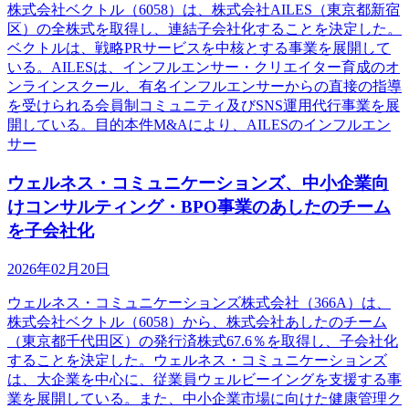
株式会社ベクトル（6058）は、株式会社AILES（東京都新宿
区）の全株式を取得し、連結子会社化することを決定した。
ベクトルは、戦略PRサービスを中核とする事業を展開して
いる。AILESは、インフルエンサー・クリエイター育成のオ
ンラインスクール、有名インフルエンサーからの直接の指導
を受けられる会員制コミュニティ及びSNS運用代行事業を展
開している。目的本件M&Aにより、AILESのインフルエン
サー
ウェルネス・コミュニケーションズ、中小企業向
けコンサルティング・BPO事業のあしたのチーム
を子会社化
2026年02月20日
ウェルネス・コミュニケーションズ株式会社（366A）は、
株式会社ベクトル（6058）から、株式会社あしたのチーム
（東京都千代田区）の発行済株式67.6％を取得し、子会社化
することを決定した。ウェルネス・コミュニケーションズ
は、大企業を中心に、従業員ウェルビーイングを支援する事
業を展開している。また、中小企業市場に向けた健康管理ク