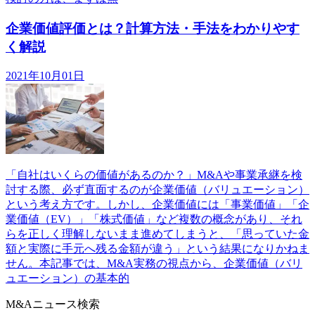
企業価値評価とは？計算方法・手法をわかりやす
く解説
2021年10月01日
「自社はいくらの価値があるのか？」M&Aや事業承継を検
討する際、必ず直面するのが企業価値（バリュエーション）
という考え方です。しかし、企業価値には「事業価値」「企
業価値（EV）」「株式価値」など複数の概念があり、それ
らを正しく理解しないまま進めてしまうと、「思っていた金
額と実際に手元へ残る金額が違う」という結果になりかねま
せん。本記事では、M&A実務の視点から、企業価値（バリ
ュエーション）の基本的
M&Aニュース検索