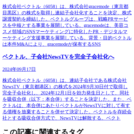
株式会社ベクトル（6058）は、株式会社gracemode（東京都
目黒区）の株式を取得し連結子会社化することを決定、株式
譲渡契約を締結した。ベクトルグループは、戦略PRサービ
スを中核とする事業を展開している。gracemodeは、美容コ
スメ領域のSNSマーケティングに特化したPR・デジタルマ
ーケティング支援事業を展開している。背景・目的ベクトル
は本件M&Aにより、gracemodeが保有するSNS
ベクトル、子会社NewsTVを完全子会社化へ
2024年09月17日
株式会社ベクトル（6058）は、連結子会社である株式会社
NewsTV（東京都港区）の株式を2024年9月30日付で取得し
完全子会社化し、2024年12月1日を効力発生日として、同社
を吸収合併（以下：本合併）することを決定した。また、ベ
クトルは、本合併にあたりベクトルがNewsTVに対して有す
る債権を放棄することを併せて決定した。ベクトルを存続会
社とする吸収合併方式で、NewsTVは解散する。ベクト
この記事に関連するタグ