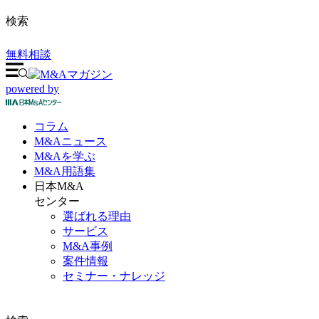
検索
無料相談
powered by
コラム
M&A
ニュース
M&Aを
学ぶ
M&A
用語集
日本M&A
センター
選ばれる理由
サービス
M&A事例
案件情報
セミナー・ナレッジ