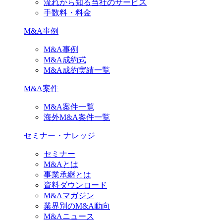
流れから知る当社のサービス
手数料・料金
M&A事例
M&A事例
M&A成約式
M&A成約実績一覧
M&A案件
M&A案件一覧
海外M&A案件一覧
セミナー・ナレッジ
セミナー
M&Aとは
事業承継とは
資料ダウンロード
M&Aマガジン
業界別のM&A動向
M&Aニュース