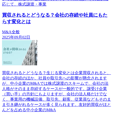
応じて、株式譲渡・事業
買収されるとどうなる？会社の存続や社員にもた
らす変化とは
M&A全般
2025年09月02日
買収されるとどうなる？生じる変化とは企業買収されると、
会社の存続のほか、社員や取引先への影響が懸念されます
が、中小企業のM&Aでは株式譲渡のスキームで、会社の法
人格がそのまま存続するケースが一般的です。譲受け企業
（買い手）の方針にもよりますが、会社の法人格だけでな
く、事業用の機械設備、取引先、顧客、従業員などもそのま
ま引き継がれるケースが多く見られます。友好的買収がほと
んどを占める中小企業のM&A