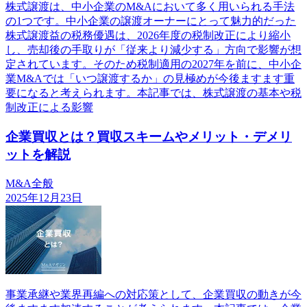
株式譲渡は、中小企業のM&Aにおいて多く用いられる手法
の1つです。中小企業の譲渡オーナーにとって魅力的だった
株式譲渡益の税務優遇は、2026年度の税制改正により縮小
し、売却後の手取りが「従来より減少する」方向で影響が想
定されています。そのため税制適用の2027年を前に、中小企
業M&Aでは「いつ譲渡するか」の見極めが今後ますます重
要になると考えられます。本記事では、株式譲渡の基本や税
制改正による影響
企業買収とは？買収スキームやメリット・デメリ
ットを解説
M&A全般
2025年12月23日
事業承継や業界再編への対応策として、企業買収の動きが今