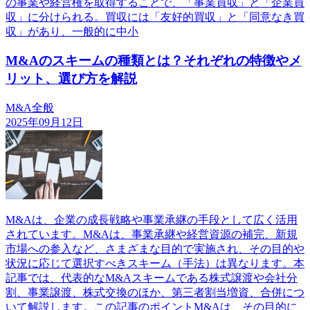
の事業や経営権を取得することで、「事業買収」と「企業買
収」に分けられる。買収には「友好的買収」と「同意なき買
収」があり、一般的に中小
M&Aのスキームの種類とは？それぞれの特徴やメ
リット、選び方を解説
M&A全般
2025年09月12日
M&Aは、企業の成長戦略や事業承継の手段として広く活用
されています。M&Aは、事業承継や経営資源の補完、新規
市場への参入など、さまざまな目的で実施され、その目的や
状況に応じて選択すべきスキーム（手法）は異なります。本
記事では、代表的なM&Aスキームである株式譲渡や会社分
割、事業譲渡、株式交換のほか、第三者割当増資、合併につ
いて解説します。この記事のポイントM&Aは、その目的に