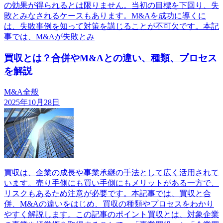
の効果が得られるとは限りません。当初の目標を下回り、失
敗とみなされるケースもあります。M&Aを成功に導くに
は、失敗事例を知って対策を講じることが不可欠です。本記
事では、M&Aが失敗とみ
買収とは？合併やM&Aとの違い、種類、プロセス
を解説
M&A全般
2025年10月28日
買収は、企業の成長や事業承継の手法として広く活用されて
います。売り手側にも買い手側にもメリットがある一方で、
リスクもあるため注意が必要です。本記事では、買収と合
併、M&Aの違いをはじめ、買収の種類やプロセスをわかり
やすく解説します。この記事のポイント買収とは、対象企業