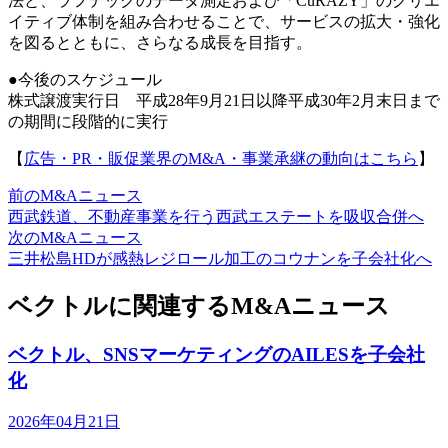
法と、ラフテックのデータ測定および「CuRAZY」のクリエ
イティブ体制を組み合わせることで、サービスの拡大・強化
を図るとともに、さらなる成長を目指す。
●今後のスケジュール
株式譲渡実行日 平成28年9月21日以降平成30年2月末日まで
の期間に段階的に実行
【
広告・PR・販促業界のM&A・事業承継の動向はこちら
】
前のM&Aニュース
西武鉄道、不動産事業を行う西武エステートを吸収合併へ
次のM&Aニュース
三井松島HDが感熱レジロール加工のコウナンを子会社化へ
ベクトルに関連するM&Aニュース
ベクトル、SNSマーケティングのAILESを子会社
化
2026年04月21日