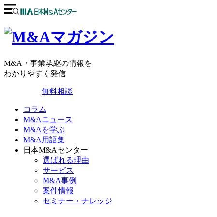
M&A・事業承継の情報を
わかりやすく発信
無料相談
コラム
M&Aニュース
M&Aを学ぶ
M&A用語集
日本M&Aセンター
選ばれる理由
サービス
M&A事例
案件情報
セミナー・ナレッジ