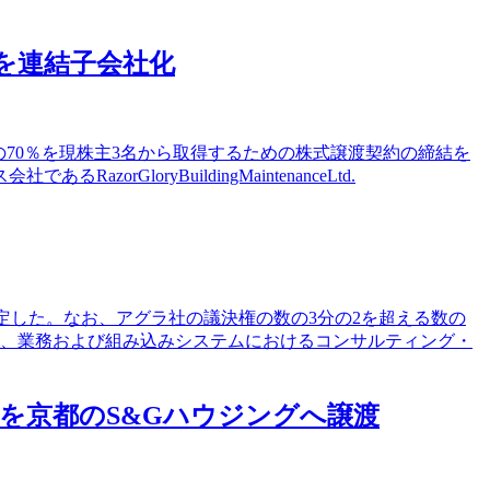
anyを連結子会社化
社)の株式の70％を現株主3名から取得するための株式譲渡契約の締結を
oryBuildingMaintenanceLtd.
決定した。なお、アグラ社の議決権の数の3分の2を超える数の
に、業務および組み込みシステムにおけるコンサルティング・
式を京都のS&Gハウジングへ譲渡