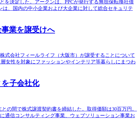
ことを決定した。アークンは、PPCが発行する無担保転換社債
クンは、国内の中小企業および大企業に対して総合セキュリテ
の全事業を譲受けへ
設立する株式会社フィールライフ（大阪市）が譲受することについて
ア層女性を対象にファッションやインテリア等暮らしにまつわ
ックを子会社化
の株主との間で株式譲渡契約書を締結した。取得価額は30百万円。
新たに通信コンサルティング事業、ウェブソリューション事業お