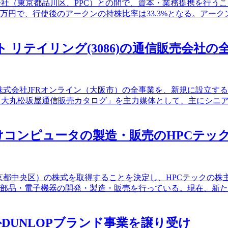
式会社（東京都品川区、PPC）との間で、資本・業務提携を行う
百万円で、行使後のアークンの持株比率は33.3%となる。アー
ロント リテイリング(3086)の通信販売会社
結子会社の株式会社JFRオンライン（大阪市）の全事業を、新規に
、「大丸松坂屋通信販売カタログ」を主力媒体として、主にシニ
分野向けコンピュータの製造・販売のHPCテ
ク（東京都中央区）の株式を取得することを決定し、HPCテック
、電子部品・電子機器の開発・製造・販売を行っている。現在、
海外DUNLOPブランド事業を譲り受け