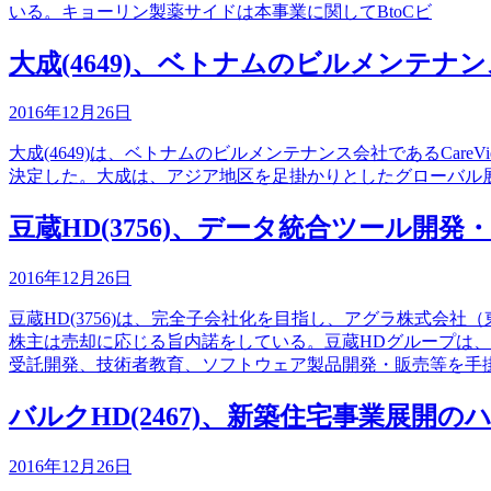
いる。キョーリン製薬サイドは本事業に関してBtoCビ
大成(4649)、ベトナムのビルメンテナンス会社Ca
2016年12月26日
大成(4649)は、ベトナムのビルメンテナンス会社であるCareVi
決定した。大成は、アジア地区を足掛かりとしたグローバル展開を推進して
豆蔵HD(3756)、データ統合ツール開
2016年12月26日
豆蔵HD(3756)は、完全子会社化を目指し、アグラ株式会
株主は売却に応じる旨内諾をしている。豆蔵HDグループは
受託開発、技術者教育、ソフトウェア製品開発・販売等を手
バルクHD(2467)、新築住宅事業展
2016年12月26日