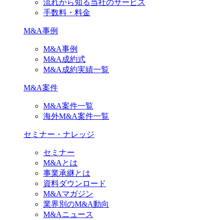
流れから知る当社のサービス
手数料・料金
M&A事例
M&A事例
M&A成約式
M&A成約実績一覧
M&A案件
M&A案件一覧
海外M&A案件一覧
セミナー・ナレッジ
セミナー
M&Aとは
事業承継とは
資料ダウンロード
M&Aマガジン
業界別のM&A動向
M&Aニュース