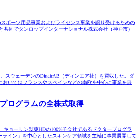
NLOPブランドのスポーツ用品事業およびライセンス事業を譲り受けるための
5)と共同でダンロップインターナショナル株式会社（神戸市）
社を通じて、スウェーデンのDinairAB（ディンエア社）を買収した。ダ
においてはフランスやスペインなどの南欧を中心に事業を展
タープログラムの全株式取得
で、キョーリン製薬HDの100%子会社であるドクタープログラ
ーライン」を中心としたスキンケア領域を主軸に事業展開して