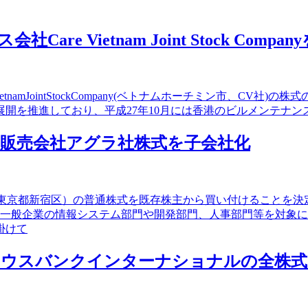
re Vietnam Joint Stock Comp
etnamJointStockCompany(ベトナムホーチミン市、CV
おり、平成27年10月には香港のビルメンテナンス会社であるRazorGl
発・販売会社アグラ社株式を子会社化
社（東京都新宿区）の普通株式を既存株主から買い付けることを
、一般企業の情報システム部門や開発部門、人事部門等を対象
掛けて
開のハウスバンクインターナショナルの全株