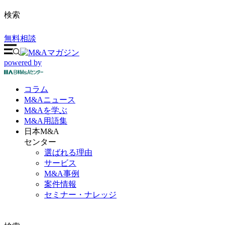
検索
無料相談
powered by
コラム
M&A
ニュース
M&Aを
学ぶ
M&A
用語集
日本M&A
センター
選ばれる理由
サービス
M&A事例
案件情報
セミナー・ナレッジ