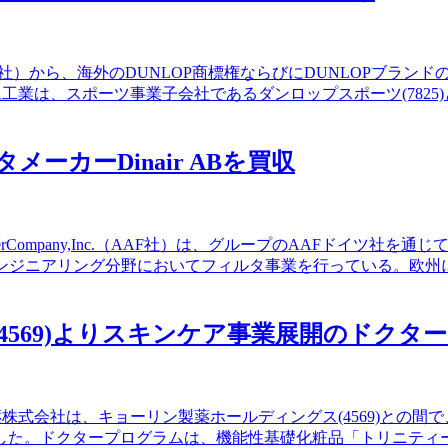
ationalplc（SDI社）から、海外のDUNLOP商標権ならびにDU
工業は、スポーツ事業子会社であるダンロップスポーツ(782
メーカーDinair ABを買収
ilterCompany,Inc.（AAF社）は、グループのAAFドイツ
エンジニアリング分野においてフィルタ事業を行っている。欧州
HD(4569)よりスキンケア事業展開のドク
薬株式会社は、キョーリン製薬ホールディングス(4569)との間
した。ドクタープログラムは、機能性基礎化粧品「トリニティ