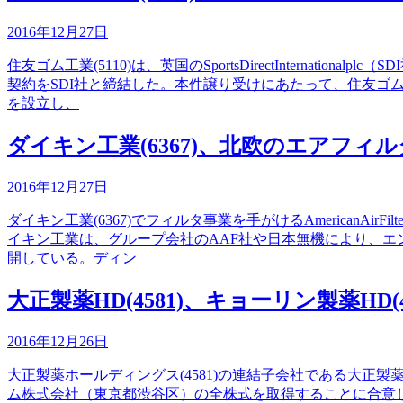
2016年12月27日
住友ゴム工業(5110)は、英国のSportsDirectIntern
契約をSDI社と締結した。本件譲り受けにあたって、住友ゴム
を設立し、
ダイキン工業(6367)、北欧のエアフィルタ
2016年12月27日
ダイキン工業(6367)でフィルタ事業を手がけるAmericanAirF
イキン工業は、グループ会社のAAF社や日本無機により、
開している。ディン
大正製薬HD(4581)、キョーリン製薬
2016年12月26日
大正製薬ホールディングス(4581)の連結子会社である大正製
ム株式会社（東京都渋谷区）の全株式を取得することに合意