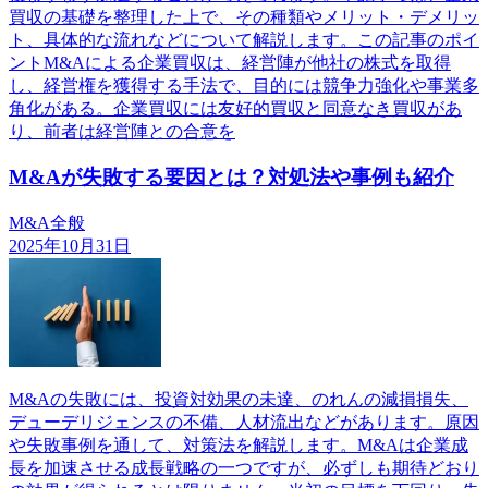
買収の基礎を整理した上で、その種類やメリット・デメリッ
ト、具体的な流れなどについて解説します。この記事のポイ
ントM&Aによる企業買収は、経営陣が他社の株式を取得
し、経営権を獲得する手法で、目的には競争力強化や事業多
角化がある。企業買収には友好的買収と同意なき買収があ
り、前者は経営陣との合意を
M&Aが失敗する要因とは？対処法や事例も紹介
M&A全般
2025年10月31日
M&Aの失敗には、投資対効果の未達、のれんの減損損失、
デューデリジェンスの不備、人材流出などがあります。原因
や失敗事例を通して、対策法を解説します。M&Aは企業成
長を加速させる成長戦略の一つですが、必ずしも期待どおり