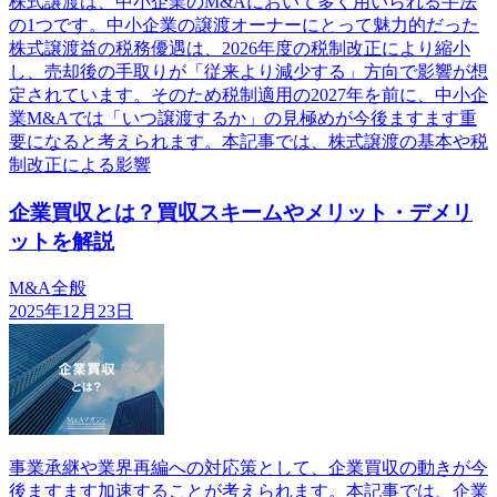
株式譲渡は、中小企業のM&Aにおいて多く用いられる手法
の1つです。中小企業の譲渡オーナーにとって魅力的だった
株式譲渡益の税務優遇は、2026年度の税制改正により縮小
し、売却後の手取りが「従来より減少する」方向で影響が想
定されています。そのため税制適用の2027年を前に、中小企
業M&Aでは「いつ譲渡するか」の見極めが今後ますます重
要になると考えられます。本記事では、株式譲渡の基本や税
制改正による影響
企業買収とは？買収スキームやメリット・デメリ
ットを解説
M&A全般
2025年12月23日
事業承継や業界再編への対応策として、企業買収の動きが今
後ますます加速することが考えられます。本記事では、企業