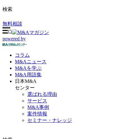
検索
無料相談
powered by
コラム
M&A
ニュース
M&Aを
学ぶ
M&A
用語集
日本M&A
センター
選ばれる理由
サービス
M&A事例
案件情報
セミナー・ナレッジ