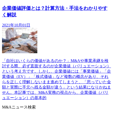
企業価値評価とは？計算方法・手法をわかりやす
く解説
2021年10月01日
「自社はいくらの価値があるのか？」M&Aや事業承継を検
討する際、必ず直面するのが企業価値（バリュエーション）
という考え方です。しかし、企業価値には「事業価値」「企
業価値（EV）」「株式価値」など複数の概念があり、それ
らを正しく理解しないまま進めてしまうと、「思っていた金
額と実際に手元へ残る金額が違う」という結果になりかねま
せん。本記事では、M&A実務の視点から、企業価値（バリ
ュエーション）の基本的
M&Aニュース検索