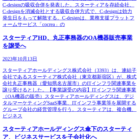
C-designの吸収合併を発表した。スターティアを存続会社、
C-designを消滅会社とする吸収合併方式で、C-designは効力
発生日をもって解散する。C-designは、業務支援プラットフ
ォームサービス「cocrea」の
スターティアHD、丸正事務器のOA機器販売事業
を譲受へ
2023年10月13日
スターティアホールディングス株式会社（3393）は、連結子
会社であるスターティア株式会社（東京都新宿区）が、株式
会社丸正事務器（愛知県名古屋市）のITインフラ関連事業を
譲り受けるとした。【事業譲受の内容】ITインフラ関連事業
（OA機器の販売）スターティアホールディングスは、デジ
タルマーケティングSaaS事業、ITインフラ事業等を展開する
グループ会社の経営管理を行う。スターティアは、複合機、
ビジネス
スターティアホールディングス傘下のスターティ
ア、ビジネスサービスを子会社化へ