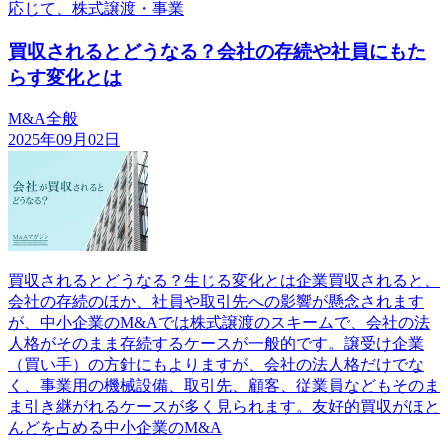
応じて、株式譲渡・事業
買収されるとどうなる？会社の存続や社員にもた
らす変化とは
M&A全般
2025年09月02日
買収されるとどうなる？生じる変化とは企業買収されると、
会社の存続のほか、社員や取引先への影響が懸念されます
が、中小企業のM&Aでは株式譲渡のスキームで、会社の法
人格がそのまま存続するケースが一般的です。譲受け企業
（買い手）の方針にもよりますが、会社の法人格だけでな
く、事業用の機械設備、取引先、顧客、従業員などもそのま
ま引き継がれるケースが多く見られます。友好的買収がほと
んどを占める中小企業のM&A