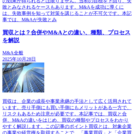
の効果が得られるとは限りません。当初の目標を下回り、失
敗とみなされるケースもあります。M&Aを成功に導くに
は、失敗事例を知って対策を講じることが不可欠です。本記
事では、M&Aが失敗とみ
買収とは？合併やM&Aとの違い、種類、プロセス
を解説
M&A全般
2025年10月28日
買収は、企業の成長や事業承継の手法として広く活用されて
います。売り手側にも買い手側にもメリットがある一方で、
リスクもあるため注意が必要です。本記事では、買収と合
併、M&Aの違いをはじめ、買収の種類やプロセスをわかり
やすく解説します。この記事のポイント買収とは、対象企業
の事業や経営権を取得することで、「事業買収」と「企業買