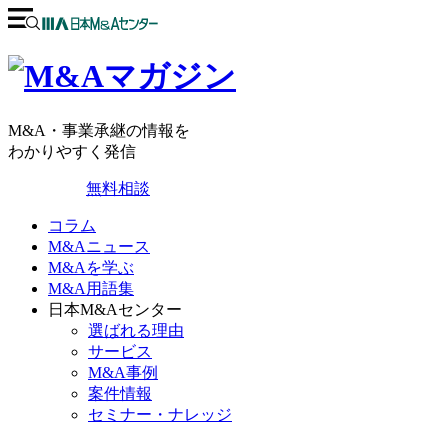
M&A・事業承継の情報を
わかりやすく発信
無料相談
コラム
M&Aニュース
M&Aを学ぶ
M&A用語集
日本M&Aセンター
選ばれる理由
サービス
M&A事例
案件情報
セミナー・ナレッジ