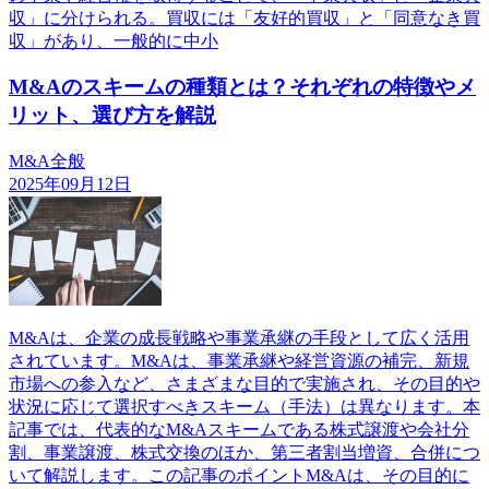
収」に分けられる。買収には「友好的買収」と「同意なき買
収」があり、一般的に中小
M&Aのスキームの種類とは？それぞれの特徴やメ
リット、選び方を解説
M&A全般
2025年09月12日
M&Aは、企業の成長戦略や事業承継の手段として広く活用
されています。M&Aは、事業承継や経営資源の補完、新規
市場への参入など、さまざまな目的で実施され、その目的や
状況に応じて選択すべきスキーム（手法）は異なります。本
記事では、代表的なM&Aスキームである株式譲渡や会社分
割、事業譲渡、株式交換のほか、第三者割当増資、合併につ
いて解説します。この記事のポイントM&Aは、その目的に