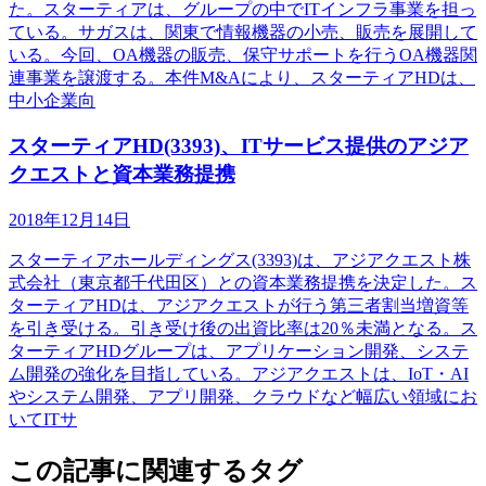
た。スターティアは、グループの中でITインフラ事業を担っ
ている。サガスは、関東で情報機器の小売、販売を展開して
いる。今回、OA機器の販売、保守サポートを行うOA機器関
連事業を譲渡する。本件M&Aにより、スターティアHDは、
中小企業向
スターティアHD(3393)、ITサービス提供のアジア
クエストと資本業務提携
2018年12月14日
スターティアホールディングス(3393)は、アジアクエスト株
式会社（東京都千代田区）との資本業務提携を決定した。ス
ターティアHDは、アジアクエストが行う第三者割当増資等
を引き受ける。引き受け後の出資比率は20％未満となる。ス
ターティアHDグループは、アプリケーション開発、システ
ム開発の強化を目指している。アジアクエストは、IoT・AI
やシステム開発、アプリ開発、クラウドなど幅広い領域にお
いてITサ
この記事に関連するタグ