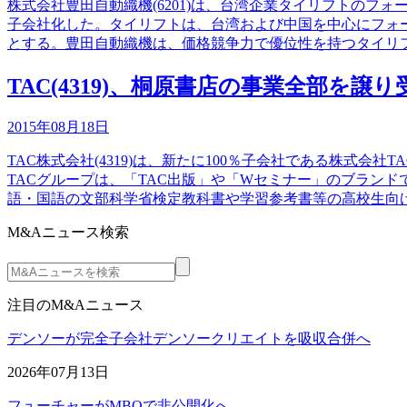
株式会社豊田自動織機(6201)は、台湾企業タイリフトのフ
子会社化した。タイリフトは、台湾および中国を中心にフォ
とする。豊田自動織機は、価格競争力で優位性を持つタイリ
TAC(4319)、桐原書店の事業全部を譲り
2015年08月18日
TAC株式会社(4319)は、新たに100％子会社である株
TACグループは、「TAC出版」や「Wセミナー」のブラン
語・国語の文部科学省検定教科書や学習参考書等の高校生向
M&Aニュース検索
注目のM&Aニュース
デンソーが完全子会社デンソークリエイトを吸収合併へ
2026年07月13日
フューチャーがMBOで非公開化へ