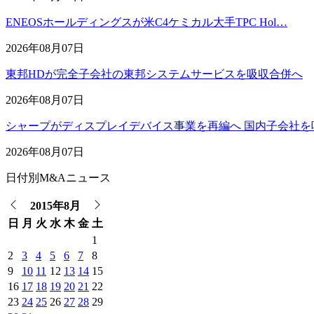
ENEOSホールディングスが米C4ケミカル大手TPC Hol…
2026年08月07日
東邦HDが完全子会社の東邦システムサービスを吸収合併へ
2026年08月07日
シャープがディスプレイデバイス事業を再編へ 国内子会社を
2026年08月07日
日付別M&Aニュース
2015年8月
日
月
火
水
木
金
土
1
2
3
4
5
6
7
8
9
10
11
12
13
14
15
16
17
18
19
20
21
22
23
24
25
26
27
28
29