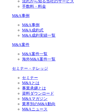
流れから知る当社のサービス
手数料・料金
M&A事例
M&A事例
M&A成約式
M&A成約実績一覧
M&A案件
M&A案件一覧
海外M&A案件一覧
セミナー・ナレッジ
セミナー
M&Aとは
事業承継とは
資料ダウンロード
M&Aマガジン
業界別のM&A動向
M&Aニュース