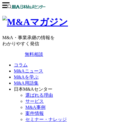
M&A・事業承継の情報を
わかりやすく発信
無料相談
コラム
M&Aニュース
M&Aを学ぶ
M&A用語集
日本M&Aセンター
選ばれる理由
サービス
M&A事例
案件情報
セミナー・ナレッジ