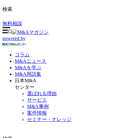
検索
無料相談
powered by
コラム
M&A
ニュース
M&Aを
学ぶ
M&A
用語集
日本M&A
センター
選ばれる理由
サービス
M&A事例
案件情報
セミナー・ナレッジ