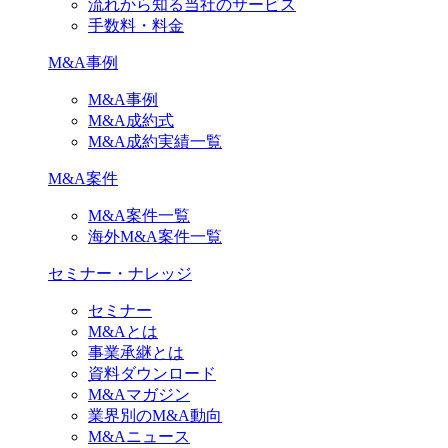
流れから知る当社のサービス
手数料・料金
M&A事例
M&A事例
M&A成約式
M&A成約実績一覧
M&A案件
M&A案件一覧
海外M&A案件一覧
セミナー・ナレッジ
セミナー
M&Aとは
事業承継とは
資料ダウンロード
M&Aマガジン
業界別のM&A動向
M&Aニュース