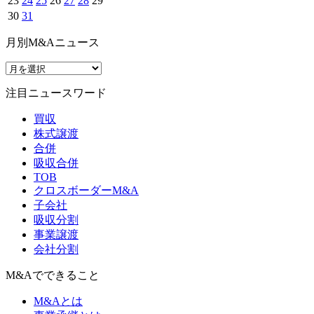
23
24
25
26
27
28
29
30
31
月別M&Aニュース
注目ニュースワード
買収
株式譲渡
合併
吸収合併
TOB
クロスボーダーM&A
子会社
吸収分割
事業譲渡
会社分割
M&Aでできること
M&Aとは