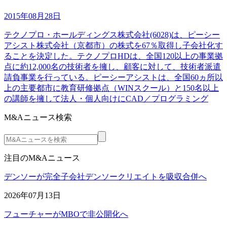
2015年08月28日
テクノプロ・ホールディングス株式会社(6028)は、ピーシー
アシスト株式会社（京都市）の株式を67％取得し子会社化す
ることを決定した。テクノプロHDは、全国120以上の事業拠
点に約12,000名の技術者を擁し、顧客に対して、技術者派遣
請負事業を行っている。ピーシーアシストは、全国60ヵ所以
上の主要都市に教育研修拠点（WINスクール）と150名以上
の講師を擁して法人・個人向けにCAD／プログラミング
M&Aニュース検索
注目のM&Aニュース
デンソーが完全子会社デンソークリエイトを吸収合併へ
2026年07月13日
フューチャーがMBOで非公開化へ