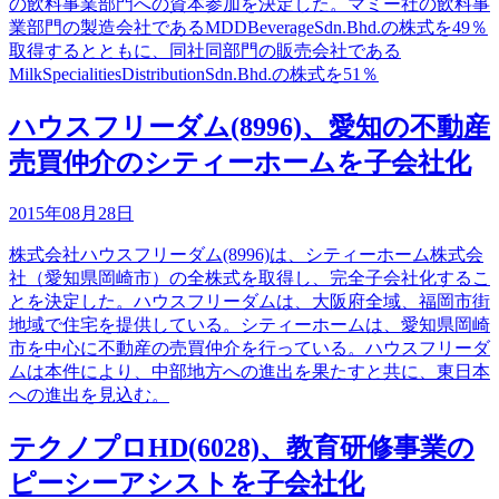
の飲料事業部門への資本参加を決定した。マミー社の飲料事
業部門の製造会社であるMDDBeverageSdn.Bhd.の株式を49％
取得するとともに、同社同部門の販売会社である
MilkSpecialitiesDistributionSdn.Bhd.の株式を51％
ハウスフリーダム(8996)、愛知の不動産
売買仲介のシティーホームを子会社化
2015年08月28日
株式会社ハウスフリーダム(8996)は、シティーホーム株式会
社（愛知県岡崎市）の全株式を取得し、完全子会社化するこ
とを決定した。ハウスフリーダムは、大阪府全域、福岡市街
地域で住宅を提供している。シティーホームは、愛知県岡崎
市を中心に不動産の売買仲介を行っている。ハウスフリーダ
ムは本件により、中部地方への進出を果たすと共に、東日本
への進出を見込む。
テクノプロHD(6028)、教育研修事業の
ピーシーアシストを子会社化