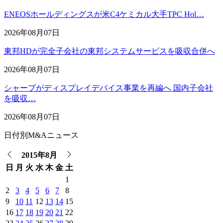
ENEOSホールディングスが米C4ケミカル大手TPC Hol…
2026年08月07日
東邦HDが完全子会社の東邦システムサービスを吸収合併へ
2026年08月07日
シャープがディスプレイデバイス事業を再編へ 国内子会社
を吸収…
2026年08月07日
日付別M&Aニュース
2015年8月
日
月
火
水
木
金
土
1
2
3
4
5
6
7
8
9
10
11
12
13
14
15
16
17
18
19
20
21
22