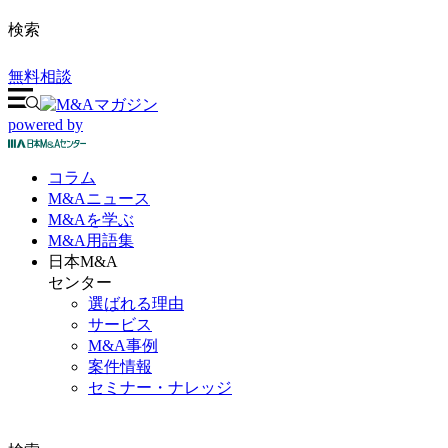
検索
無料相談
powered by
コラム
M&A
ニュース
M&Aを
学ぶ
M&A
用語集
日本M&A
センター
選ばれる理由
サービス
M&A事例
案件情報
セミナー・ナレッジ