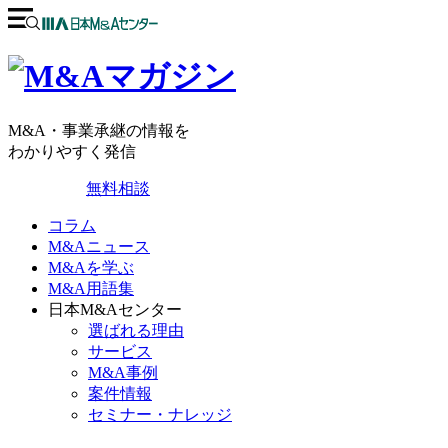
M&A・事業承継の情報を
わかりやすく発信
無料相談
コラム
M&Aニュース
M&Aを学ぶ
M&A用語集
日本M&Aセンター
選ばれる理由
サービス
M&A事例
案件情報
セミナー・ナレッジ