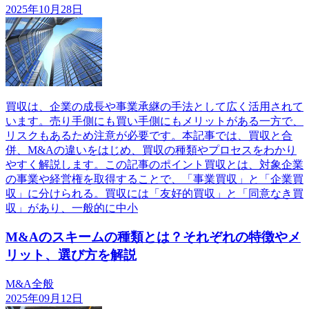
2025年10月28日
買収は、企業の成長や事業承継の手法として広く活用されて
います。売り手側にも買い手側にもメリットがある一方で、
リスクもあるため注意が必要です。本記事では、買収と合
併、M&Aの違いをはじめ、買収の種類やプロセスをわかり
やすく解説します。この記事のポイント買収とは、対象企業
の事業や経営権を取得することで、「事業買収」と「企業買
収」に分けられる。買収には「友好的買収」と「同意なき買
収」があり、一般的に中小
M&Aのスキームの種類とは？それぞれの特徴やメ
リット、選び方を解説
M&A全般
2025年09月12日