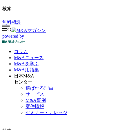
検索
無料相談
powered by
コラム
M&A
ニュース
M&Aを
学ぶ
M&A
用語集
日本M&A
センター
選ばれる理由
サービス
M&A事例
案件情報
セミナー・ナレッジ