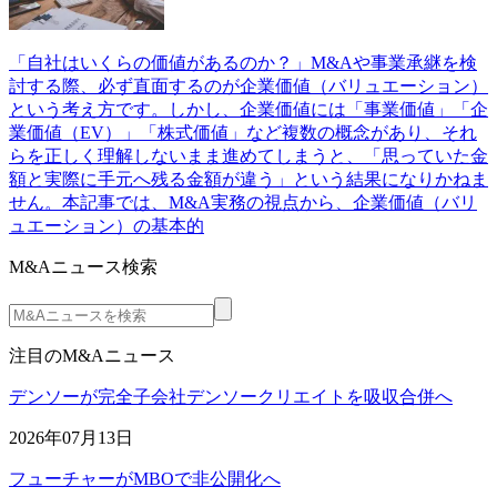
「自社はいくらの価値があるのか？」M&Aや事業承継を検
討する際、必ず直面するのが企業価値（バリュエーション）
という考え方です。しかし、企業価値には「事業価値」「企
業価値（EV）」「株式価値」など複数の概念があり、それ
らを正しく理解しないまま進めてしまうと、「思っていた金
額と実際に手元へ残る金額が違う」という結果になりかねま
せん。本記事では、M&A実務の視点から、企業価値（バリ
ュエーション）の基本的
M&Aニュース検索
注目のM&Aニュース
デンソーが完全子会社デンソークリエイトを吸収合併へ
2026年07月13日
フューチャーがMBOで非公開化へ