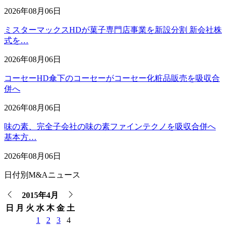
2026年08月06日
ミスターマックスHDが菓子専門店事業を新設分割 新会社株
式を…
2026年08月06日
コーセーHD傘下のコーセーがコーセー化粧品販売を吸収合
併へ
2026年08月06日
味の素、完全子会社の味の素ファインテクノを吸収合併へ
基本方…
2026年08月06日
日付別M&Aニュース
2015年4月
日
月
火
水
木
金
土
1
2
3
4