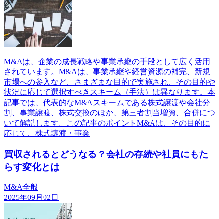
M&Aは、企業の成長戦略や事業承継の手段として広く活用
されています。M&Aは、事業承継や経営資源の補完、新規
市場への参入など、さまざまな目的で実施され、その目的や
状況に応じて選択すべきスキーム（手法）は異なります。本
記事では、代表的なM&Aスキームである株式譲渡や会社分
割、事業譲渡、株式交換のほか、第三者割当増資、合併につ
いて解説します。この記事のポイントM&Aは、その目的に
応じて、株式譲渡・事業
買収されるとどうなる？会社の存続や社員にもた
らす変化とは
M&A全般
2025年09月02日