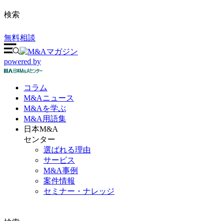
検索
無料相談
powered by
コラム
M&A
ニュース
M&Aを
学ぶ
M&A
用語集
日本M&A
センター
選ばれる理由
サービス
M&A事例
案件情報
セミナー・ナレッジ