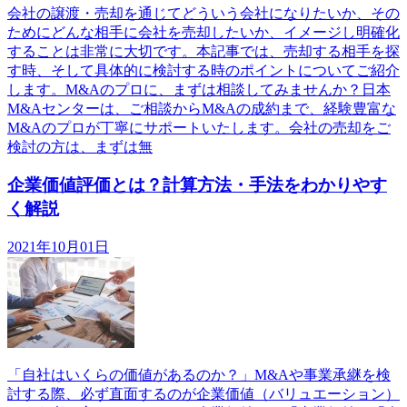
会社の譲渡・売却を通じてどういう会社になりたいか、その
ためにどんな相手に会社を売却したいか、イメージし明確化
することは非常に大切です。本記事では、売却する相手を探
す時、そして具体的に検討する時のポイントについてご紹介
します。M&Aのプロに、まずは相談してみませんか？日本
M&Aセンターは、ご相談からM&Aの成約まで、経験豊富な
M&Aのプロが丁寧にサポートいたします。会社の売却をご
検討の方は、まずは無
企業価値評価とは？計算方法・手法をわかりやす
く解説
2021年10月01日
「自社はいくらの価値があるのか？」M&Aや事業承継を検
討する際、必ず直面するのが企業価値（バリュエーション）