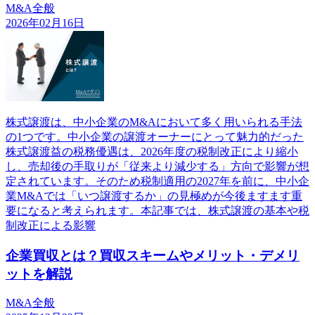
M&A全般
2026年02月16日
株式譲渡は、中小企業のM&Aにおいて多く用いられる手法
の1つです。中小企業の譲渡オーナーにとって魅力的だった
株式譲渡益の税務優遇は、2026年度の税制改正により縮小
し、売却後の手取りが「従来より減少する」方向で影響が想
定されています。そのため税制適用の2027年を前に、中小企
業M&Aでは「いつ譲渡するか」の見極めが今後ますます重
要になると考えられます。本記事では、株式譲渡の基本や税
制改正による影響
企業買収とは？買収スキームやメリット・デメリ
ットを解説
M&A全般