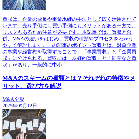
買収は、企業の成長や事業承継の手法として広く活用されて
います。売り手側にも買い手側にもメリットがある一方で、
リスクもあるため注意が必要です。本記事では、買収と合
併、M&Aの違いをはじめ、買収の種類やプロセスをわかり
やすく解説します。この記事のポイント買収とは、対象企業
の事業や経営権を取得することで、「事業買収」と「企業買
収」に分けられる。買収には「友好的買収」と「同意なき買
収」があり、一般的に中小
M&Aのスキームの種類とは？それぞれの特徴やメ
リット、選び方を解説
M&A全般
2025年09月12日