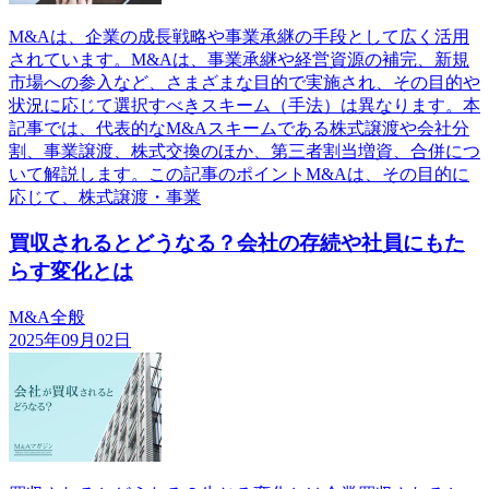
M&Aは、企業の成長戦略や事業承継の手段として広く活用
されています。M&Aは、事業承継や経営資源の補完、新規
市場への参入など、さまざまな目的で実施され、その目的や
状況に応じて選択すべきスキーム（手法）は異なります。本
記事では、代表的なM&Aスキームである株式譲渡や会社分
割、事業譲渡、株式交換のほか、第三者割当増資、合併につ
いて解説します。この記事のポイントM&Aは、その目的に
応じて、株式譲渡・事業
買収されるとどうなる？会社の存続や社員にもた
らす変化とは
M&A全般
2025年09月02日