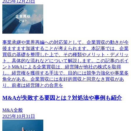
2025年12月23日
事業承継や業界再編への対応策として、企業買収の動きが今
後ますます加速することが考えられます。本記事では、企業
買収の基礎を整理した上で、その種類やメリット・デメリッ
ト、具体的な流れなどについて解説します。この記事のポイ
ントM&Aによる企業買収は、経営陣が他社の株式を取得
し、経営権を獲得する手法で、目的には競争力強化や事業多
角化がある。企業買収には友好的買収と同意なき買収があ
り、前者は経営陣との合意を
M&Aが失敗する要因とは？対処法や事例も紹介
M&A全般
2025年10月31日