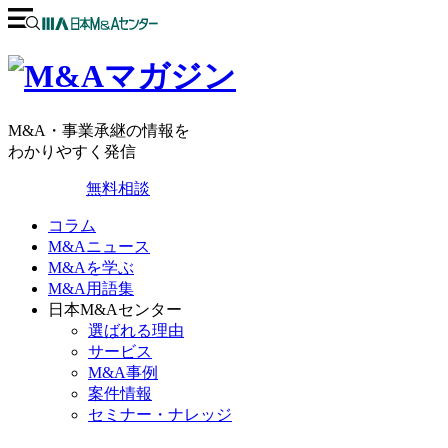
M&A・事業承継の情報を
わかりやすく発信
無料相談
コラム
M&Aニュース
M&Aを学ぶ
M&A用語集
日本M&Aセンター
選ばれる理由
サービス
M&A事例
案件情報
セミナー・ナレッジ