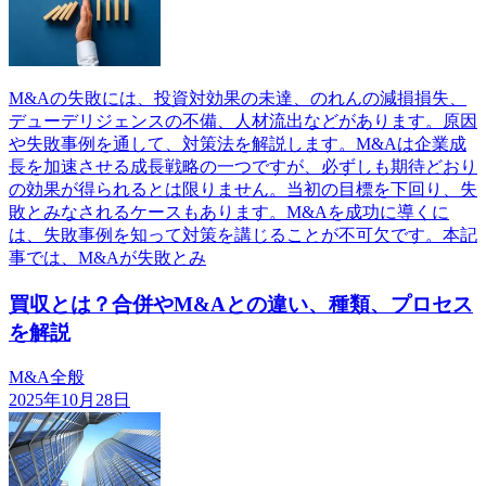
M&Aの失敗には、投資対効果の未達、のれんの減損損失、
デューデリジェンスの不備、人材流出などがあります。原因
や失敗事例を通して、対策法を解説します。M&Aは企業成
長を加速させる成長戦略の一つですが、必ずしも期待どおり
の効果が得られるとは限りません。当初の目標を下回り、失
敗とみなされるケースもあります。M&Aを成功に導くに
は、失敗事例を知って対策を講じることが不可欠です。本記
事では、M&Aが失敗とみ
買収とは？合併やM&Aとの違い、種類、プロセス
を解説
M&A全般
2025年10月28日