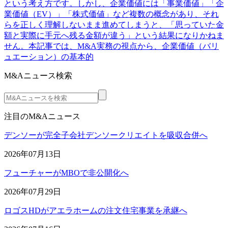
という考え方です。しかし、企業価値には「事業価値」「企
業価値（EV）」「株式価値」など複数の概念があり、それ
らを正しく理解しないまま進めてしまうと、「思っていた金
額と実際に手元へ残る金額が違う」という結果になりかねま
せん。本記事では、M&A実務の視点から、企業価値（バリ
ュエーション）の基本的
M&Aニュース検索
注目のM&Aニュース
デンソーが完全子会社デンソークリエイトを吸収合併へ
2026年07月13日
フューチャーがMBOで非公開化へ
2026年07月29日
ロゴスHDがアエラホームの注文住宅事業を承継へ