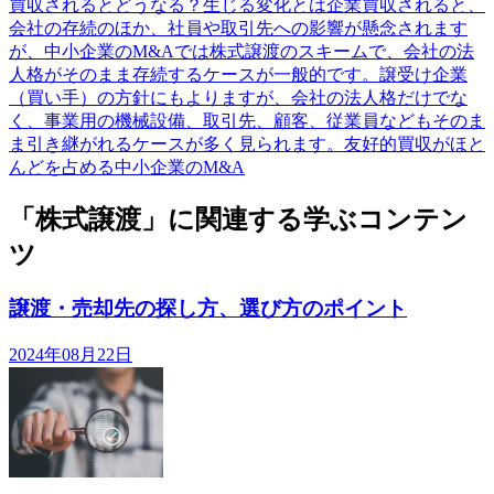
買収されるとどうなる？生じる変化とは企業買収されると、
会社の存続のほか、社員や取引先への影響が懸念されます
が、中小企業のM&Aでは株式譲渡のスキームで、会社の法
人格がそのまま存続するケースが一般的です。譲受け企業
（買い手）の方針にもよりますが、会社の法人格だけでな
く、事業用の機械設備、取引先、顧客、従業員などもそのま
ま引き継がれるケースが多く見られます。友好的買収がほと
んどを占める中小企業のM&A
「株式譲渡」に関連する学ぶコンテン
ツ
譲渡・売却先の探し方、選び方のポイント
2024年08月22日