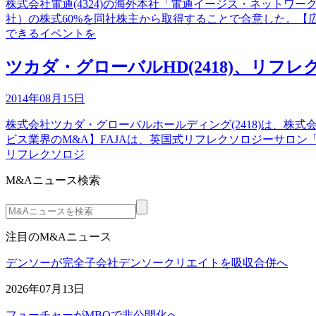
株式会社電通(4324)の海外本社「電通イージス・ネットワーク」は、南ア
社）の株式60%を同社株主から取得することで合意した。【
できるイベントを
ツカダ・グローバルHD(2418)、リフ
2014年08月15日
株式会社ツカダ・グローバルホールディング(2418)は、株式
ビス業界のM&A】FAJAは、英国式リフレクソロジーサロン「Quee
リフレクソロジ
M&Aニュース検索
注目のM&Aニュース
デンソーが完全子会社デンソークリエイトを吸収合併へ
2026年07月13日
フューチャーがMBOで非公開化へ