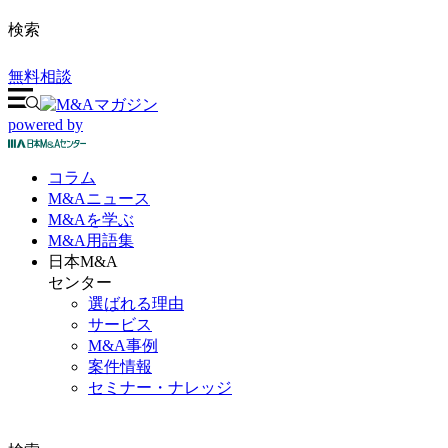
検索
無料相談
powered by
コラム
M&A
ニュース
M&Aを
学ぶ
M&A
用語集
日本M&A
センター
選ばれる理由
サービス
M&A事例
案件情報
セミナー・ナレッジ