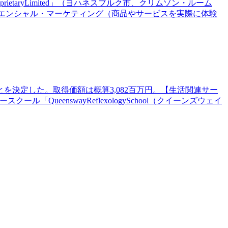
prietaryLimited」（ヨハネスブルク市、クリムゾン・ルーム
リエンシャル・マーケティング（商品やサービスを実際に体験
とを決定した。取得価額は概算3,082百万円。【生活関連サー
ueenswayReflexologySchool（クイーンズウェイ