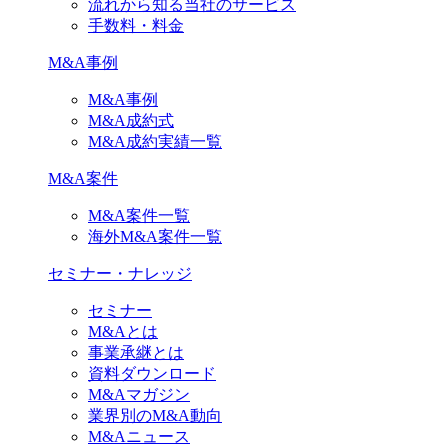
流れから知る当社のサービス
手数料・料金
M&A事例
M&A事例
M&A成約式
M&A成約実績一覧
M&A案件
M&A案件一覧
海外M&A案件一覧
セミナー・ナレッジ
セミナー
M&Aとは
事業承継とは
資料ダウンロード
M&Aマガジン
業界別のM&A動向
M&Aニュース