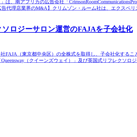
フリカの広告会社「CrimsonRoomCommunicationsPro
広告代理店業界のM&A】クリムゾン・ルーム社は、エクスペ
レクソロジーサロン運営のFAJAを子会社化
会社FAJA（東京都中央区）の全株式を取得し、子会社化するこ
nsway（クイーンズウェイ）」及び英国式リフレクソロジースクール「Q