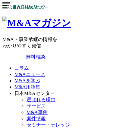
M&A・事業承継の情報を
わかりやすく発信
無料相談
コラム
M&Aニュース
M&Aを学ぶ
M&A用語集
日本M&Aセンター
選ばれる理由
サービス
M&A事例
案件情報
セミナー・ナレッジ