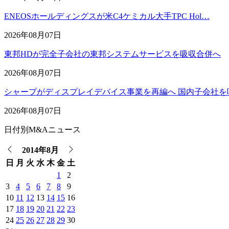
ENEOSホールディングスが米C4ケミカル大手TPC Hol…
2026年08月07日
東邦HDが完全子会社の東邦システムサービスを吸収合併へ
2026年08月07日
シャープがディスプレイデバイス事業を再編へ 国内子会社を
2026年08月07日
日付別M&Aニュース
2014年8月
日
月
火
水
木
金
土
1
2
3
4
5
6
7
8
9
10
11
12
13
14
15
16
17
18
19
20
21
22
23
24
25
26
27
28
29
30