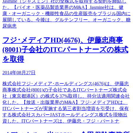
Jasmine（ジャスミン）社の全株式を取得する契約を締結し
た。【バイオ・医薬品製造業界のM&A】Jasmine社は、健
康・オーガニック・機能性食品の生産販売をブラジル国内に
展開している。今後は、グルテンフリー、オーガニック、糖
尿病患
フジ･メディアHD(4676)、伊藤忠商事
(8001)子会社のITCパートナーズの株式
を取得
2014年08月27日
株式会社フジ･メディア･ホールディングス(4676)は、伊藤忠
商事株式会社(8001)の子会社であるITCパートナーズ株式会
社（東京都港区）の株式を37%取得し、持分法適用関連会社
化した。【放送・出版業界のM&A】フジ･メディアHDは、
ITCパートナーズが実施する第三者割当増資を引受け、保有
する株式会社スカパーJASTホールディングス株式を現物出
資した。ITCパートナーズは、伊藤忠・フジ・パートナ