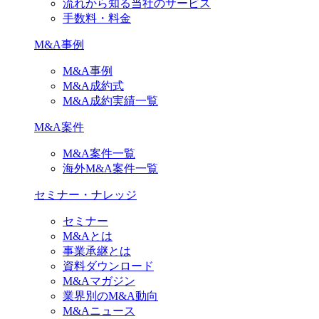
流れから知る当社のサービス
手数料・料金
M&A事例
M&A事例
M&A成約式
M&A成約実績一覧
M&A案件
M&A案件一覧
海外M&A案件一覧
セミナー・ナレッジ
セミナー
M&Aとは
事業承継とは
資料ダウンロード
M&Aマガジン
業界別のM&A動向
M&Aニュース