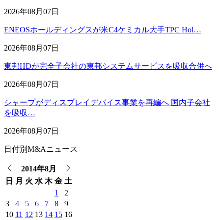
2026年08月07日
ENEOSホールディングスが米C4ケミカル大手TPC Hol…
2026年08月07日
東邦HDが完全子会社の東邦システムサービスを吸収合併へ
2026年08月07日
シャープがディスプレイデバイス事業を再編へ 国内子会社
を吸収…
2026年08月07日
日付別M&Aニュース
2014年8月
日
月
火
水
木
金
土
1
2
3
4
5
6
7
8
9
10
11
12
13
14
15
16