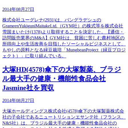
2014年08月27日
株式会社ユーグレナ(2931)は、バングラデシュの
GrameenYukiguniMaitakeLtd.（GYM社）の株式等を株式会社
雪国まいたけ(1378)より取得することを決定した。【通信・
訪問販売業界のM&A】GYM社は、貧困に苦しむ農村地区の
所得向上や生活改善を目指したソーシャルビジネスとして、
もやしの原料となる緑豆栽培「MungbeanProject（緑豆プロジ
ェクト）」に取り組んでいる。
大塚HD(4578)傘下の大塚製薬、ブラジ
ル最大手の健康・機能性食品会社
Jasmine社を買収
2014年08月27日
大塚ホールディングス株式会社(4578)傘下の大塚製薬株式会
社の子会社であるニュートリションエサンテ社（フランス、
N&S社）は、ブラジル最大手の健康・機能性食品会社の