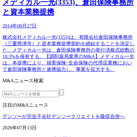
メディカル一光(3353)、倉田保険事務所
と資本業務提携
2014年08月27日
株式会社メディカル一光(3353)は、有限会社倉田保険事務所
（三重県津市）と資本業務提携契約を締結することを決定し
た。メディカル一光は、倉田保険事務所の発行済株式総数の
18.3%を保有する。【調剤薬局業界のM&A】メディカル一光
は、本提携により、損害保険･生命保険の代理店業務におい
て倉田保険事務所と連携協力し、事業を拡大する。
M&Aニュース検索
注目のM&Aニュース
デンソーが完全子会社デンソークリエイトを吸収合併へ
2026年07月13日