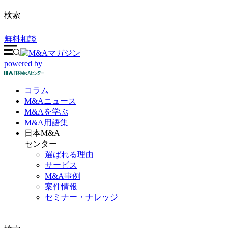
検索
無料相談
powered by
コラム
M&A
ニュース
M&Aを
学ぶ
M&A
用語集
日本M&A
センター
選ばれる理由
サービス
M&A事例
案件情報
セミナー・ナレッジ