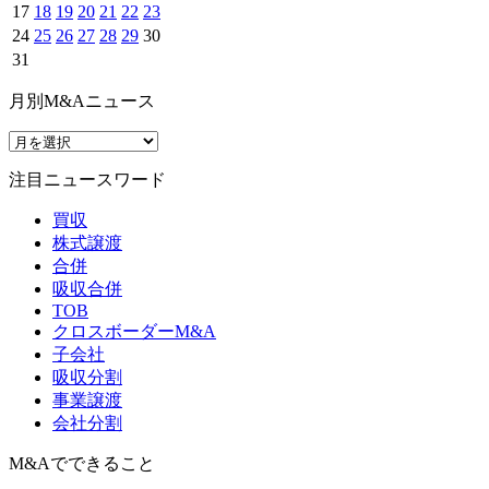
17
18
19
20
21
22
23
24
25
26
27
28
29
30
31
月別M&Aニュース
注目ニュースワード
買収
株式譲渡
合併
吸収合併
TOB
クロスボーダーM&A
子会社
吸収分割
事業譲渡
会社分割
M&Aでできること