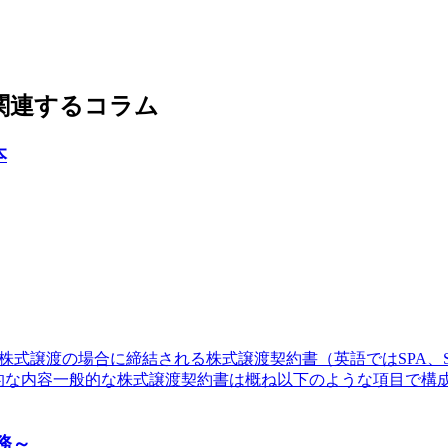
関連するコラム
本
に締結される株式譲渡契約書（英語ではSPA、SharePurchaseAg
般的な内容一般的な株式譲渡契約書は概ね以下のような項目で構
務～