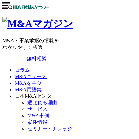
M&A・事業承継の情報を
わかりやすく発信
無料相談
コラム
M&Aニュース
M&Aを学ぶ
M&A用語集
日本M&Aセンター
選ばれる理由
サービス
M&A事例
案件情報
セミナー・ナレッジ