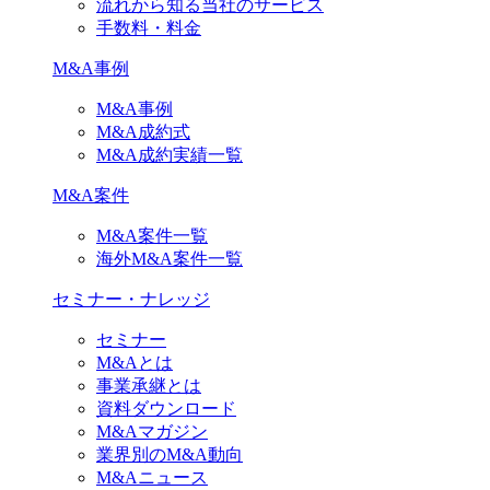
流れから知る当社のサービス
手数料・料金
M&A事例
M&A事例
M&A成約式
M&A成約実績一覧
M&A案件
M&A案件一覧
海外M&A案件一覧
セミナー・ナレッジ
セミナー
M&Aとは
事業承継とは
資料ダウンロード
M&Aマガジン
業界別のM&A動向
M&Aニュース