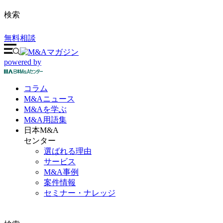
検索
無料相談
powered by
コラム
M&A
ニュース
M&Aを
学ぶ
M&A
用語集
日本M&A
センター
選ばれる理由
サービス
M&A事例
案件情報
セミナー・ナレッジ