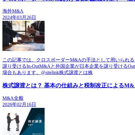
海外M&A
2024年03月26日
この記事では、クロスボーダーM&Aの手法として用いられ
譲り受けるIn-OutM&Aと外国企業が日本企業を譲り受ける
場合もあります。@sitelink株式譲渡とは株
株式譲渡とは？ 基本の仕組みと税制改正によるM&
M&A全般
2026年02月16日