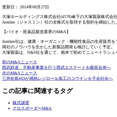
更新日：
2014年08月27日
大塚ホールディングス株式会社(4578)傘下の大塚製薬株式会
Jasmine（ジャスミン）社の全株式を取得する契約を締結した
【バイオ・医薬品製造業界のM&A】
Jasmine社は、健康・オーガニック・機能性食品の生産
両社のノウハウを生かした新製品開発も検討していく予定。
大塚製薬は、N&S社を通じて、南米で初めてニュートラシュ
前のM&Aニュース
西武鉄道、不動産事業を行う西武エステートを吸収合併へ
次のM&Aニュース
三井松島HDが感熱レジロール加工のコウナンを子会社化へ
この記事に関連するタグ
株式譲渡
クロスボーダーM&A