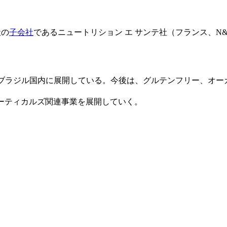
社の
子会社
であるニュートリション エ サンテ社（フランス、N
。
販売をブラジル国内に展開している。今後は、グルテンフリー、オ
ーティカルズ関連事業を展開していく。