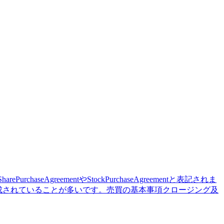
reementやStockPurchaseAgreementと表記されま
成されていることが多いです。売買の基本事項クロージング及